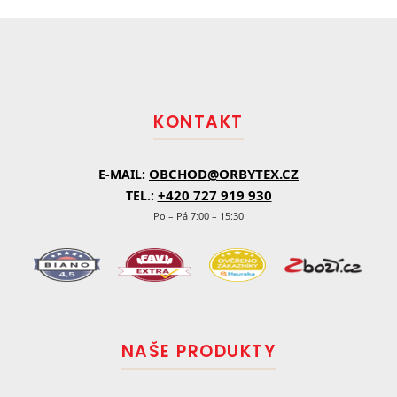
Z
á
p
a
t
KONTAKT
í
OBCHOD@ORBYTEX.CZ
E-MAIL:
+420 727 919 930
TEL.:
Po – Pá 7:00 – 15:30
NAŠE PRODUKTY