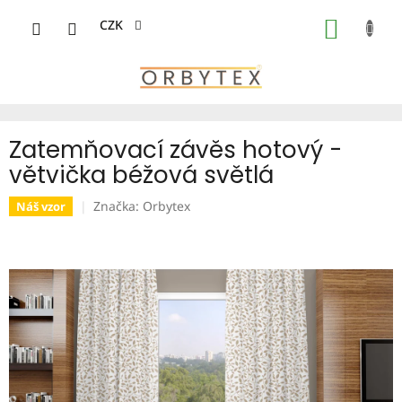
Přejít
na
CZK
NÁKUP
obsah
KOŠÍK
Zatemňovací závěs hotový -
větvička béžová světlá
Značka:
Orbytex
Náš vzor