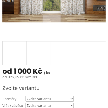
od
1 000 Kč
/ ks
od
826,45 Kč
bez DPH
Měrná
Zvolte variantu
cena:
Rozměry
Vršek závěsu