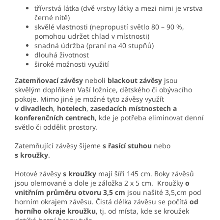
třívrstvá látka (dvě vrstvy látky a mezi nimi je vrstva
černé nitě)
skvělé vlastnosti (nepropustí světlo 80 – 90 %,
pomohou udržet chlad v místnosti)
snadná údržba (praní na 40 stupňů)
dlouhá životnost
široké možnosti využití
Z
atemňovací závěsy
neboli
blackout závěsy
jsou
skvělým doplňkem Vaší ložnice, dětského či obývacího
pokoje. Mimo jiné je možné tyto závěsy využít
v divadlech
,
hotelech
,
zasedacích místnostech a
konferenčních centrech
, kde je potřeba eliminovat denní
světlo či oddělit prostory.
Zatemňující závěsy šijeme
s řasící stuhou
nebo
s kroužky
.
Hotové závěsy
s kroužky
mají šíři 145 cm. Boky závěsů
jsou olemované a dole je záložka 2 x 5 cm. Kroužky
o
vnitřním průměru otvoru 3,5 cm
jsou našité 3,5,cm pod
horním okrajem závěsu. Čistá délka závěsu se počítá
od
horního okraje kroužku
, tj. od místa, kde se kroužek