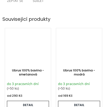
ZEPTAT SE
SDÍLET
Související produkty
Ubrus 100% bavlna -
Ubrus 100% bavlna -
smetanová
modrá
do 3 pracovních dní
do 3 pracovních dní
(>50 ks)
(>50 ks)
od
290 Kč
od
169 Kč
DETAIL
DETAIL