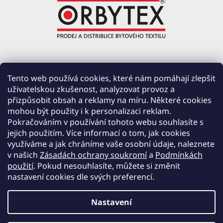
ORBYTEX Chotoviny s.r.o.
Tento web používá cookies, které nám pomáhají zlepšit
uživatelskou zkušenost, analyzovat provoz a
PRŮMYSLOVÁ 220, ČERVENÉ ZÁHOŘÍ
přizpůsobit obsah a reklamy na míru. Některé cookies
391 37 CHOTOVINY
mohou být použity i k personalizaci reklam.
IČ: 28138252
Pokračováním v používání tohoto webu souhlasíte s
DIČ: CZ28138252
jejich použitím. Více informací o tom, jak cookies
využíváme a jak chráníme vaše osobní údaje, naleznete
Společnost zapsána v obchodním rejstříku vedeném u Krajského soudu v Českých
v našich
Zásadách ochrany soukromí
a
Podmínkách
Budějovicích, oddíl C, vložka 19654.
použití
. Pokud nesouhlasíte, můžete si změnit
nastavení cookies dle svých preferencí.
Nastavení
Vytvořil Shoptet