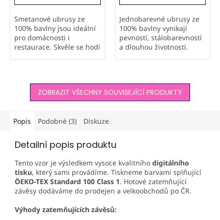
Smetanové ubrusy ze
Jednobarevné ubrusy ze
100% bavlny jsou ideální
100% bavlny vynikají
pro domácnosti i
pevností, stálobarevností
restaurace. Skvěle se hodí
a dlouhou životností.
na svatby, oslavy i
Kvalitní přírodní materiál
každodenní stolování.
je vhodný pro domácnosti
Přírodní materiál zajišťuje
i restaurace. Ušito v naší
vysokou kvalitu, dlouhou
firmě Orbytex s důrazem
ZOBRAZIT VŠECHNY SOUVISEJÍCÍ PRODUKTY
životnost a...
na...
Popis
Podobné (3)
Diskuze
Detailní popis produktu
Tento vzor je výsledkem vysoce kvalitního
digitálního
tisku
, který sami provádíme. Tiskneme barvami splňující
ÖEKO-TEX
Standard 100 Class 1
. Hotové zatemňující
závěsy dodáváme do prodejen a velkoobchodů po ČR.
Výhody zatemňujících závěsů: