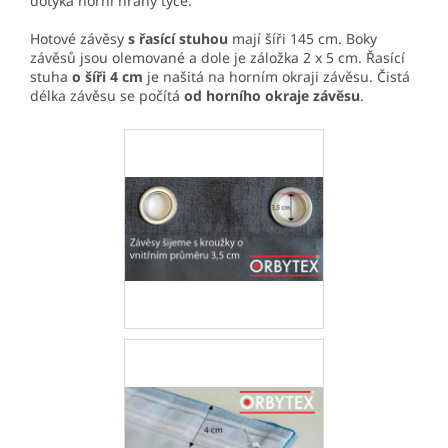
dotýká horní hrany tyče.
Hotové závěsy
s řasící stuhou
mají šíři 145 cm. Boky
závěsů jsou olemované a dole je záložka 2 x 5 cm. Řasící
stuha
o šíři 4 cm
je našitá na horním okraji závěsu. Čistá
délka závěsu se počítá
od horního okraje závěsu
.