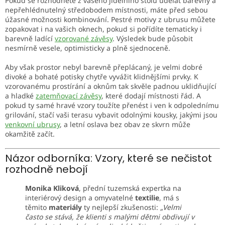
Pokud se rozhodnete z vašeho jídelního stolu udělat barevný a
nepřehlédnutelný středobodem místnosti, máte před sebou
úžasné možnosti kombinování. Pestré motivy z ubrusu můžete
zopakovat i na vašich oknech, pokud si pořídíte tematicky i
barevně ladící
vzorované závěsy
. Výsledek bude působit
nesmírně vesele, optimisticky a plně sjednoceně.
Aby však prostor nebyl barevně přeplácaný, je velmi dobré
divoké a bohaté potisky chytře vyvážit klidnějšími prvky. K
vzorovanému prostírání a oknům tak skvěle padnou uklidňující
a hladké
zatemňovací závěsy
, které dodají místnosti řád. A
pokud ty samé hravé vzory toužíte přenést i ven k odpolednímu
grilování, stačí vaši terasu vybavit odolnými kousky, jakými jsou
venkovní ubrusy
, a letní oslava bez obav ze skvrn může
okamžitě začít.
Názor odborníka: Vzory, které se nečistot
rozhodně nebojí
Monika Kliková
, přední tuzemská expertka na
interiérový design a omyvatelné
textilie
, má s
těmito
materiály
ty nejlepší zkušenosti:
„Velmi
často se stává, že klienti s malými dětmi obdivují v