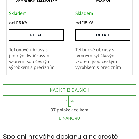
kopretina zelená M2
modrá
Skladem
Skladem
od
115 Kč
od
115 Kč
DETAIL
DETAIL
Teflonové ubrusy s
Teflonové ubrusy s
jemným kytičkovým
jemným kytičkovým
vzorem jsou českým
vzorem jsou českým
výrobkem s precizním
výrobkem s precizním
zpracováním. Látka je
zpracováním. Látka je
natisknutá i ubrusy ušité
natisknutá i ubrusy ušité
v naší firmě, což zaručuje
v naší firmě, což zaručuje
NAČÍST 12 DALŠÍCH
vysokou kvalitu. Teflonová
vysokou kvalitu. Teflonová
úprava odpuzuje...
úprava odpuzuje...
S
1
4
t
O
r
37
položek celkem
v
á
l
NAHORU
n
á
k
o
d
v
Spojení hravého designu a naprosté
a