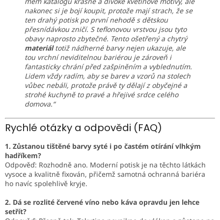
mém katalogu krásné a divoké květinové motivy, ale
nakonec si je bojí koupit, protože mají strach, že se
ten drahý potisk po první nehodě s dětskou
přesnídávkou zničí. S teflonovou vrstvou jsou tyto
obavy naprosto zbytečné. Tento ošetřený a chytrý
materiál
totiž nádherné barvy nejen ukazuje, ale
tou vrchní neviditelnou bariérou je zároveň i
fantasticky chrání před zašpiněním a vyblednutím.
Lidem vždy radím, aby se barev a vzorů na stolech
vůbec nebáli, protože právě ty dělají z obyčejné a
strohé kuchyně to pravé a hřejivé srdce celého
domova.“
Rychlé otázky a odpovědi (FAQ)
1. Zůstanou tištěné barvy syté i po častém otírání vlhkým
hadříkem?
Odpověď: Rozhodně ano. Moderní potisk je na těchto látkách
vysoce a kvalitně fixován, přičemž samotná ochranná bariéra
ho navíc spolehlivě kryje.
2. Dá se rozlité červené víno nebo káva opravdu jen lehce
setřít?