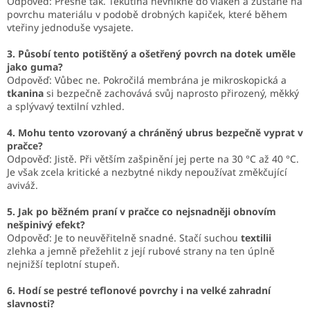
Odpověď: Přesně tak. Tekutina nevnikne do vláken a zůstane na
povrchu materiálu v podobě drobných kapiček, které během
vteřiny jednoduše vysajete.
3. Působí tento potištěný a ošetřený povrch na dotek uměle
jako guma?
Odpověď: Vůbec ne. Pokročilá membrána je mikroskopická a
tkanina
si bezpečně zachovává svůj naprosto přirozený, měkký
a splývavý textilní vzhled.
4. Mohu tento vzorovaný a chráněný ubrus bezpečně vyprat v
pračce?
Odpověď: Jistě. Při větším zašpinění jej perte na 30 °C až 40 °C.
Je však zcela kritické a nezbytné nikdy nepoužívat změkčující
aviváž.
5. Jak po běžném praní v pračce co nejsnadněji obnovím
nešpinivý efekt?
Odpověď: Je to neuvěřitelně snadné. Stačí suchou
textilii
zlehka a jemně přežehlit z její rubové strany na ten úplně
nejnižší teplotní stupeň.
6. Hodí se pestré teflonové povrchy i na velké zahradní
slavnosti?