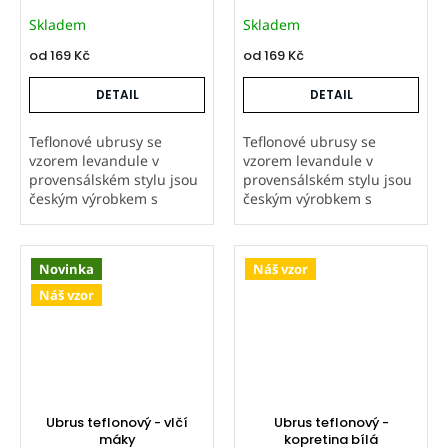
Skladem
Skladem
od
169 Kč
od
169 Kč
DETAIL
DETAIL
Teflonové ubrusy se
Teflonové ubrusy se
vzorem levandule v
vzorem levandule v
provensálském stylu jsou
provensálském stylu jsou
českým výrobkem s
českým výrobkem s
precizním zpracováním.
precizním zpracováním.
Látka je natisknutá i ušitá
Látka je natisknutá i ušitá
v naší firmě. Teflonová
v naší firmě. Teflonová
Novinka
Náš vzor
úprava odpuzuje tekutiny
úprava odpuzuje tekutiny
a nečistoty,...
a nečistoty,...
Náš vzor
Ubrus teflonový - vlčí
Ubrus teflonový -
máky
kopretina bílá