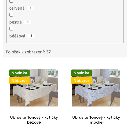
červená
1
pestrá
1
bééžová
1
Položek k zobrazení:
37
V
ý
Novinka
Novinka
p
Náš vzor
Náš vzor
i
s
p
r
o
d
Ubrus teflonový - kytičky
Ubrus teflonový - kytičky
u
béžové
modré
k