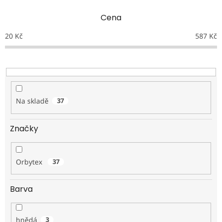
p
Cena
r
o
20
Kč
587
Kč
d
u
k
t
ů
Na skladě
37
Značky
Orbytex
37
Barva
hnědá
3