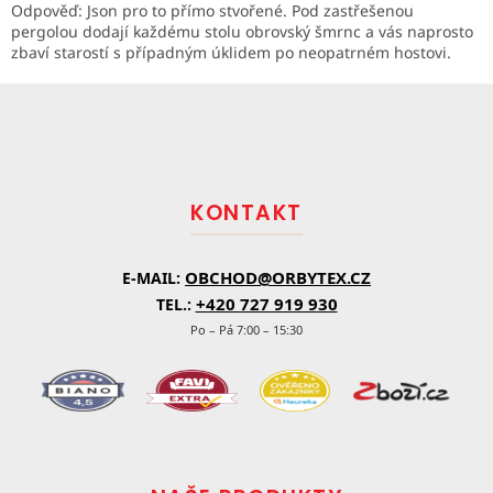
Odpověď: Json pro to přímo stvořené. Pod zastřešenou
pergolou dodají každému stolu obrovský šmrnc a vás naprosto
zbaví starostí s případným úklidem po neopatrném hostovi.
Z
á
p
a
t
KONTAKT
í
OBCHOD@ORBYTEX.CZ
E-MAIL:
+420 727 919 930
TEL.:
Po – Pá 7:00 – 15:30