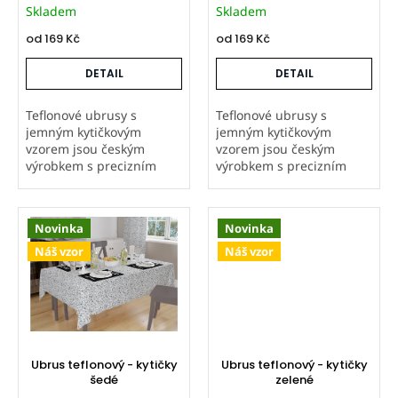
Skladem
Skladem
t
ů
od
169 Kč
od
169 Kč
DETAIL
DETAIL
Teflonové ubrusy s
Teflonové ubrusy s
jemným kytičkovým
jemným kytičkovým
vzorem jsou českým
vzorem jsou českým
výrobkem s precizním
výrobkem s precizním
zpracováním. Látka je
zpracováním. Látka je
natisknutá i ubrusy ušité
natisknutá i ubrusy ušité
v naší firmě, což zaručuje
v naší firmě, což zaručuje
Novinka
Novinka
vysokou kvalitu. Teflonová
vysokou kvalitu. Teflonová
úprava odpuzuje...
úprava odpuzuje...
Náš vzor
Náš vzor
Ubrus teflonový - kytičky
Ubrus teflonový - kytičky
šedé
zelené