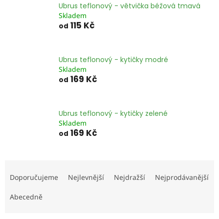
Ubrus teflonový - větvička béžová tmavá
Skladem
115 Kč
od
Ubrus teflonový - kytičky modré
Skladem
169 Kč
od
Ubrus teflonový - kytičky zelené
Skladem
169 Kč
od
Ř
a
Doporučujeme
Nejlevnější
Nejdražší
Nejprodávanější
z
e
Abecedně
n
í