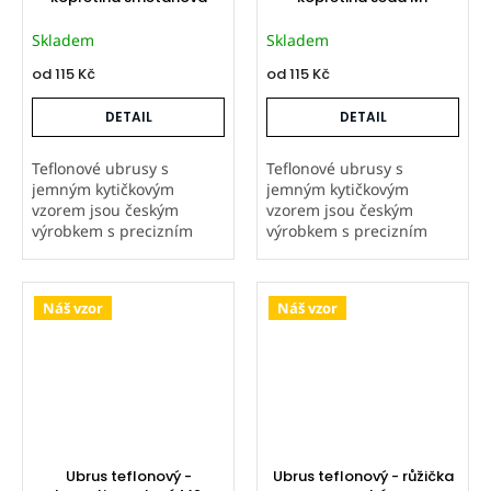
Skladem
Skladem
od
115 Kč
od
115 Kč
DETAIL
DETAIL
Teflonové ubrusy s
Teflonové ubrusy s
jemným kytičkovým
jemným kytičkovým
vzorem jsou českým
vzorem jsou českým
výrobkem s precizním
výrobkem s precizním
zpracováním. Látka je
zpracováním. Látka je
natisknutá i ubrusy ušité
natisknutá i ubrusy ušité
v naší firmě, což zaručuje
v naší firmě, což zaručuje
Náš vzor
Náš vzor
vysokou kvalitu. Teflonová
vysokou kvalitu. Teflonová
úprava odpuzuje...
úprava odpuzuje...
Ubrus teflonový -
Ubrus teflonový - růžička