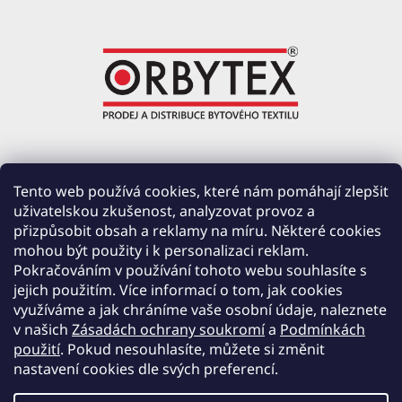
ORBYTEX Chotoviny s.r.o.
Tento web používá cookies, které nám pomáhají zlepšit
uživatelskou zkušenost, analyzovat provoz a
PRŮMYSLOVÁ 220, ČERVENÉ ZÁHOŘÍ
přizpůsobit obsah a reklamy na míru. Některé cookies
391 37 CHOTOVINY
mohou být použity i k personalizaci reklam.
IČ: 28138252
Pokračováním v používání tohoto webu souhlasíte s
DIČ: CZ28138252
jejich použitím. Více informací o tom, jak cookies
využíváme a jak chráníme vaše osobní údaje, naleznete
Společnost zapsána v obchodním rejstříku vedeném u Krajského soudu v Českých
v našich
Zásadách ochrany soukromí
a
Podmínkách
Budějovicích, oddíl C, vložka 19654.
použití
. Pokud nesouhlasíte, můžete si změnit
nastavení cookies dle svých preferencí.