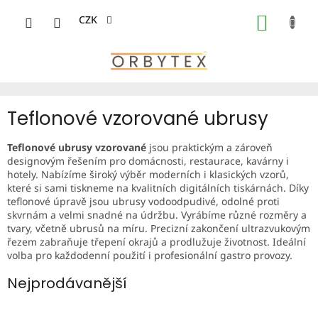
Přejít
na
CZK
NÁKUP
obsah
KOŠÍK
Teflonové vzorované ubrusy
Teflonové ubrusy vzorované
jsou praktickým a zároveň
designovým řešením pro domácnosti, restaurace, kavárny i
hotely. Nabízíme široký výběr moderních i klasických vzorů,
které si sami tiskneme na kvalitních digitálních tiskárnách. Díky
teflonové úpravě jsou ubrusy vodoodpudivé, odolné proti
skvrnám a velmi snadné na údržbu. Vyrábíme různé rozměry a
tvary, včetně ubrusů na míru. Precizní zakončení ultrazvukovým
řezem zabraňuje třepení okrajů a prodlužuje životnost. Ideální
volba pro každodenní použití i profesionální gastro provozy.
Nejprodávanější