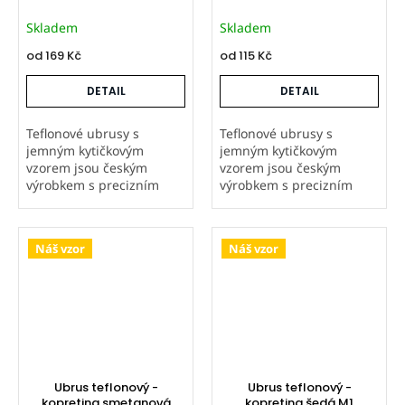
Skladem
Skladem
od
169 Kč
od
115 Kč
DETAIL
DETAIL
Teflonové ubrusy s
Teflonové ubrusy s
jemným kytičkovým
jemným kytičkovým
vzorem jsou českým
vzorem jsou českým
výrobkem s precizním
výrobkem s precizním
zpracováním. Látka je
zpracováním. Látka je
natisknutá i ubrusy ušité
natisknutá i ubrusy ušité
v naší firmě, což zaručuje
v naší firmě, což zaručuje
Náš vzor
Náš vzor
vysokou kvalitu. Teflonová
vysokou kvalitu. Teflonová
úprava odpuzuje...
úprava odpuzuje...
Ubrus teflonový -
Ubrus teflonový -
kopretina smetanová
kopretina šedá M1