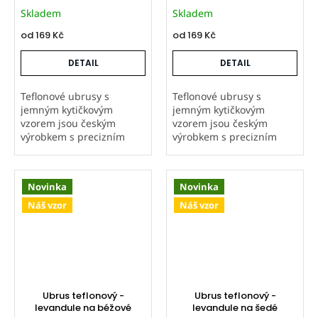
Skladem
Skladem
od
169 Kč
od
169 Kč
DETAIL
DETAIL
Teflonové ubrusy s
Teflonové ubrusy s
jemným kytičkovým
jemným kytičkovým
vzorem jsou českým
vzorem jsou českým
výrobkem s precizním
výrobkem s precizním
zpracováním. Látka je
zpracováním. Látka je
natisknutá i ubrusy ušité
natisknutá i ubrusy ušité
v naší firmě, což zaručuje
v naší firmě, což zaručuje
Novinka
Novinka
vysokou kvalitu. Teflonová
vysokou kvalitu. Teflonová
úprava odpuzuje...
úprava odpuzuje...
Náš vzor
Náš vzor
Ubrus teflonový -
Ubrus teflonový -
levandule na béžové
levandule na šedé