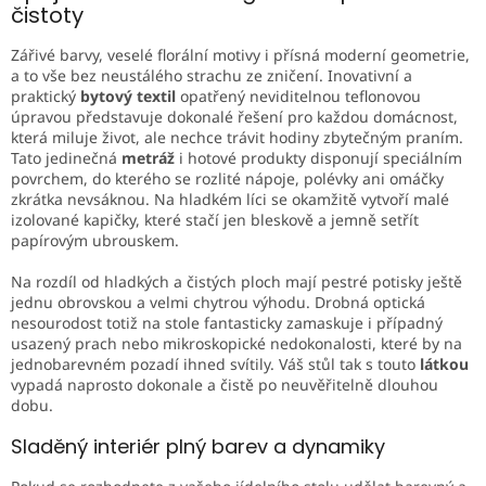
á
c
čistoty
n
í
í
p
Zářivé barvy, veselé florální motivy i přísná moderní geometrie,
r
a to vše bez neustálého strachu ze zničení. Inovativní a
v
praktický
bytový textil
opatřený neviditelnou teflonovou
k
úpravou představuje dokonalé řešení pro každou domácnost,
y
která miluje život, ale nechce trávit hodiny zbytečným praním.
v
Tato jedinečná
metráž
i hotové produkty disponují speciálním
ý
povrchem, do kterého se rozlité nápoje, polévky ani omáčky
p
zkrátka nevsáknou. Na hladkém líci se okamžitě vytvoří malé
i
izolované kapičky, které stačí jen bleskově a jemně setřít
s
papírovým ubrouskem.
u
Na rozdíl od hladkých a čistých ploch mají pestré potisky ještě
jednu obrovskou a velmi chytrou výhodu. Drobná optická
nesourodost totiž na stole fantasticky zamaskuje i případný
usazený prach nebo mikroskopické nedokonalosti, které by na
jednobarevném pozadí ihned svítily. Váš stůl tak s touto
látkou
vypadá naprosto dokonale a čistě po neuvěřitelně dlouhou
dobu.
Sladěný interiér plný barev a dynamiky