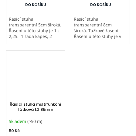
DO KOŠÍKU
DO KOŠÍKU
Řasící stuha
Řasící stuha
transparentní 5cm široká.
transparentní 8cm
Řasení u této stuhy je 1 :
široká. Tužkové řasení.
2,25. 1 řada kapes, 2
Řasení u této stuhy je v
stahovací šňůrky
poměru 1:2. 2 řady kapes,
2 stahovací šňůrky
Řasící stuha multifunkční
látková 1:2 85mm
Skladem
(>50 m)
50 Kč