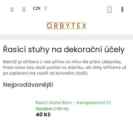
Přejít
na
CZK
NÁKUP
obsah
KOŠÍK
Řasící stuhy na dekorační účely
Metráž je střižena z role přímo na míru dle přání zákazníka.
Proto nelze toto zboží posílat na dobírku, ale látky stříháme až
po zaplacení (na rozdíl od kusového zboží).
Nejprodávanější
Řasící stuha 8cm - transparentní 1:2
Skladem
(>50 m)
40 Kč