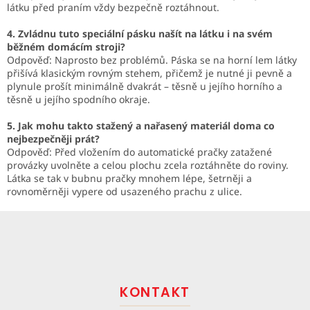
látku před praním vždy bezpečně roztáhnout.
4. Zvládnu tuto speciální pásku našít na látku i na svém
běžném domácím stroji?
Odpověď: Naprosto bez problémů. Páska se na horní lem látky
přišívá klasickým rovným stehem, přičemž je nutné ji pevně a
plynule prošít minimálně dvakrát – těsně u jejího horního a
těsně u jejího spodního okraje.
5. Jak mohu takto stažený a nařasený materiál doma co
nejbezpečněji prát?
Odpověď: Před vložením do automatické pračky zatažené
provázky uvolněte a celou plochu zcela roztáhněte do roviny.
Látka se tak v bubnu pračky mnohem lépe, šetrněji a
rovnoměrněji vypere od usazeného prachu z ulice.
Z
á
p
a
t
KONTAKT
í