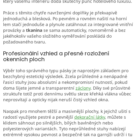
který vašemu interiéru dodá skutečný punc hotelového luxusu.
ý
p
Práce s těmito chytře navrženými doplňky je překvapivě
i
jednoduchá a blesková. Po pevném a rovném našití na horní
s
lem stačí jednoduše a plynule zatáhnout za integrované vnitřní
u
provázky a
tkanina
se sama automaticky, rovnoměrně a bez
jakéhokoliv vašeho složitého vyměřování poskládá do
požadovaného tvaru.
Profesionální vzhled a přesné rozložení
okenních ploch
Výběr toho správného typu pásky je naprostým základem pro
bezchybný estetický výsledek. Zcela průhledné a nenápadné
řasicí stuhy jsou absolutní a nekompromisní nutností, pokud
doma šijete jemné a transparentní
záclony
. Díky své průsvitné
struktuře totiž proti dennímu světlu skrze křehká vlákna vůbec
neprosvítají a opticky nijak neruší čistý vzhled okna.
Naopak pro mnohem těžší a masivnější plochy, k jejichž ušití s
radostí využijete pestré a pevnější
dekorační látky
, můžete s
klidem sáhnout po silnějších, bílých bavlněných nebo
polyesterových variantách. Tyto neprůhledné stuhy nabízejí
extrémně vysokou pevnost a bezpečně tak na garnýži udrží i tu