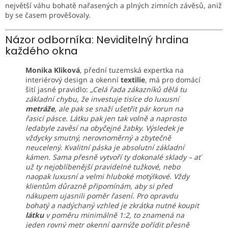
největší váhu bohatě nařasených a plných zimních závěsů, aniž
by se časem prověšovaly.
Názor odborníka: Neviditelný hrdina
každého okna
Monika Kliková
, přední tuzemská expertka na
interiérový design a okenní
textilie
, má pro domácí
šití jasné pravidlo:
„Celá řada zákazníků dělá tu
základní chybu, že investuje tisíce do luxusní
metráže
, ale pak se snaží ušetřit pár korun na
řasicí pásce. Látku pak jen tak volně a naprosto
ledabyle zavěsí na obyčejné žabky. Výsledek je
vždycky smutný, nerovnoměrný a zbytečně
neucelený. Kvalitní páska je absolutní základní
kámen. Sama přesně vytvoří ty dokonalé sklady – ať
už ty nejoblíbenější pravidelné tužkové, nebo
naopak luxusní a velmi hluboké motýlkové. Vždy
klientům důrazně připomínám, aby si před
nákupem ujasnili poměr řasení. Pro opravdu
bohatý a nadýchaný vzhled je zkrátka nutné koupit
látku
v poměru minimálně 1:2, to znamená na
jeden rovný metr okenní garnýže pořídit přesně