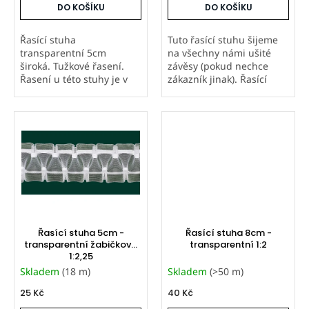
DO KOŠÍKU
DO KOŠÍKU
Řasící stuha
Tuto řasící stuhu šijeme
transparentní 5cm
na všechny námi ušité
široká. Tužkové řasení.
závěsy (pokud nechce
Řasení u této stuhy je v
zákazník jinak). Řasící
poměru 1:2. 2 řady kapes,
stuha látková 5cm
2 stahovací šňůrky
široká. Tužkové řasení.
Řasení u této stuhy je v
poměru 1:2. 2 řady kapes,
2...
Řasící stuha 5cm -
Řasící stuha 8cm -
transparentní žabičková
transparentní 1:2
1:2,25
Skladem
(18 m)
Skladem
(>50 m)
25 Kč
40 Kč