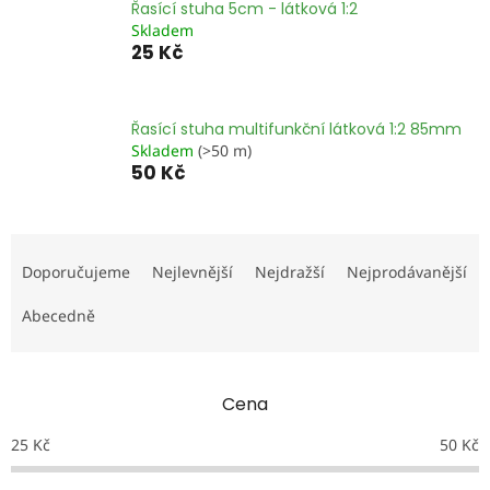
Řasící stuha 5cm - látková 1:2
Skladem
25 Kč
Řasící stuha multifunkční látková 1:2 85mm
Skladem
(>50 m)
50 Kč
Ř
a
Doporučujeme
Nejlevnější
Nejdražší
Nejprodávanější
z
e
Abecedně
n
í
p
Cena
r
o
25
Kč
50
Kč
d
u