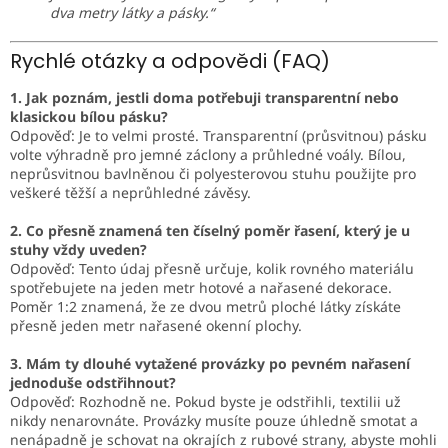
dva metry látky a pásky.“
Rychlé otázky a odpovědi (FAQ)
1. Jak poznám, jestli doma potřebuji transparentní nebo
klasickou bílou pásku?
Odpověď: Je to velmi prosté. Transparentní (průsvitnou) pásku
volte výhradně pro jemné záclony a průhledné voály. Bílou,
neprůsvitnou bavlněnou či polyesterovou stuhu použijte pro
veškeré těžší a neprůhledné závěsy.
2. Co přesně znamená ten číselný poměr řasení, který je u
stuhy vždy uveden?
Odpověď: Tento údaj přesně určuje, kolik rovného materiálu
spotřebujete na jeden metr hotové a nařasené dekorace.
Poměr 1:2 znamená, že ze dvou metrů ploché látky získáte
přesně jeden metr nařasené okenní plochy.
3. Mám ty dlouhé vytažené provázky po pevném nařasení
jednoduše odstřihnout?
Odpověď: Rozhodně ne. Pokud byste je odstřihli, textilii už
nikdy nenarovnáte. Provázky musíte pouze úhledně smotat a
nenápadně je schovat na okrajích z rubové strany, abyste mohli