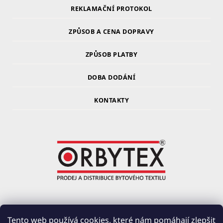
REKLAMAČNÍ PROTOKOL
ZPŮSOB A CENA DOPRAVY
ZPŮSOB PLATBY
DOBA DODÁNÍ
KONTAKTY
ORBYTEX Chotoviny s.r.o.
Tento web používá cookies, které nám pomáhají zlepšit