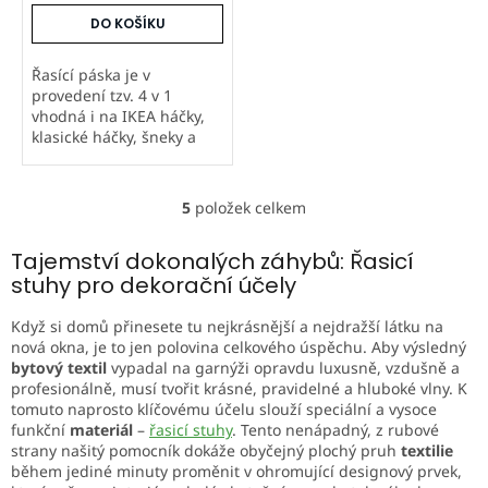
DO KOŠÍKU
Řasící páska je v
provedení tzv. 4 v 1
vhodná i na IKEA háčky,
klasické háčky, šneky a
provlečení tyče. Řasící
páska je v provedení tzv. 4
v 1 vhodná i na IKEA
5
položek celkem
O
háčky. Šířka pásky je 8,5
v
cm. ...
l
Tajemství dokonalých záhybů: Řasicí
á
stuhy pro dekorační účely
d
a
Když si domů přinesete tu nejkrásnější a nejdražší látku na
c
nová okna, je to jen polovina celkového úspěchu. Aby výsledný
í
bytový textil
vypadal na garnýži opravdu luxusně, vzdušně a
p
profesionálně, musí tvořit krásné, pravidelné a hluboké vlny. K
r
tomuto naprosto klíčovému účelu slouží speciální a vysoce
v
funkční
materiál
–
řasicí stuhy
. Tento nenápadný, z rubové
k
strany našitý pomocník dokáže obyčejný plochý pruh
textilie
y
během jediné minuty proměnit v ohromující designový prvek,
v