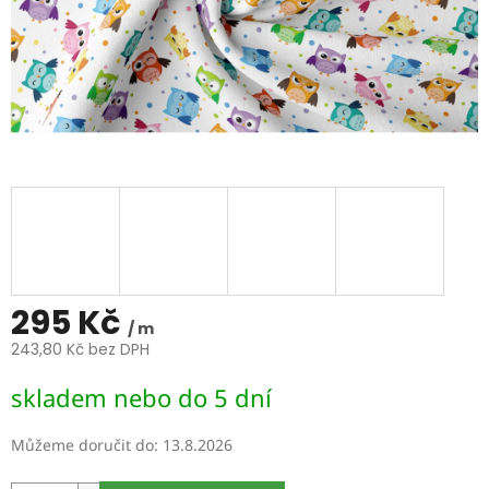
295 Kč
/ m
243,80 Kč bez DPH
Měrná
skladem nebo do 5 dní
cena:
Můžeme doručit do:
13.8.2026