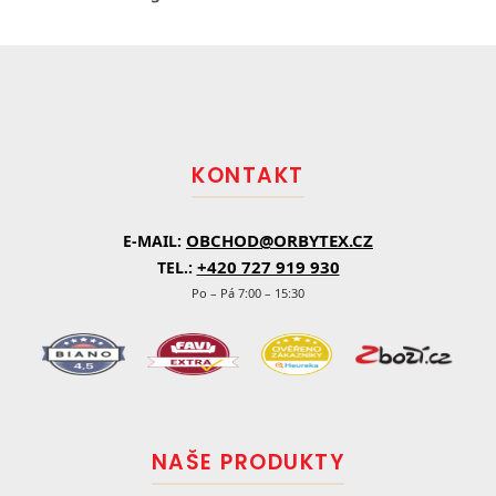
Z
á
p
a
t
KONTAKT
í
OBCHOD@ORBYTEX.CZ
E-MAIL:
+420 727 919 930
TEL.:
Po – Pá 7:00 – 15:30
NAŠE PRODUKTY