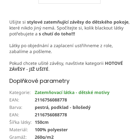
Ušijte si
stylové zatemňující závěsy do dětského pokoje
,
které nikdo jiný nemá. Spočítejte si, kolik blackout látky
potřebujete a
s chutí do toho!!!
Látky po objednání a zaplacení ustřihneme z role,
zabalíme a pošleme.
Pokud chcete ušité závěsy, navštivte kategorii
HOTOVÉ
ZÁVĚSY - JIŽ UŠITÉ
.
Doplňkové parametry
Kategorie
:
Zatemňovací látka - dětské motivy
EAN
:
2116756088778
Barva
:
pestrá, podklad - bílošedý
EAN
:
2116756088778
Šířka látky
:
150cm
Materiál
:
100% polyester
Gramáž
:
260g/m2