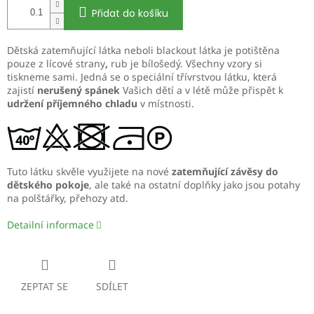
Přidat do košíku
Dětská
zatemňující látka
neboli
blackout látka
je potištěna
pouze
z lícové strany
,
rub je bílošedý. Všechny vzory si
tiskneme sami. Jedná se o
speciální třívrstvou látku
, která
zajistí
nerušený spánek
Vašich dětí a v létě může přispět k
udržení
příjemného chladu
v místnosti.
Tuto látku skvěle využijete na nové
zatemňující závěsy do
dětského pokoje
, ale také na ostatní doplňky jako jsou
potahy
na polštářky, přehozy
atd.
Detailní informace
ZEPTAT SE
SDÍLET