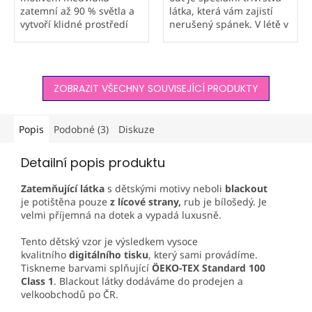
zatemní až 90 % světla a
látka, která vám zajistí
vytvoří klidné prostředí
nerušený spánek. V létě v
pro spánek. Univerzální
místnosti udržuje
dezén je vhodný pro
příjemný chlad a v zimě
chlapce i holčičky. Česká
pomáhá zmírnit úniky
výroba Orbytex a
tepla. Závěsy z této...
ZOBRAZIT VŠECHNY SOUVISEJÍCÍ PRODUKTY
bezpečné barvy...
Popis
Podobné (3)
Diskuze
Detailní popis produktu
Zatemňující látka
s dětskými motivy neboli
blackout
je potištěna pouze
z lícové strany,
rub je bílošedý. Je
velmi příjemná na dotek a vypadá luxusně.
Tento dětský vzor je výsledkem vysoce
kvalitního
digitálního tisku
, který sami provádíme.
Tiskneme barvami splňující
ÖEKO-TEX
Standard 100
Class 1
. Blackout látky dodáváme do prodejen a
velkoobchodů po ČR.