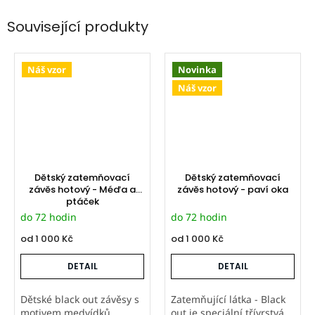
Související produkty
Náš vzor
Novinka
Náš vzor
Dětský zatemňovací
Dětský zatemňovací
závěs hotový - Méďa a
závěs hotový - paví oka
ptáček
do 72 hodin
do 72 hodin
od
1 000 Kč
od
1 000 Kč
DETAIL
DETAIL
Dětské black out závěsy s
Zatemňující látka - Black
motivem medvídků
out je speciální třívrstvá