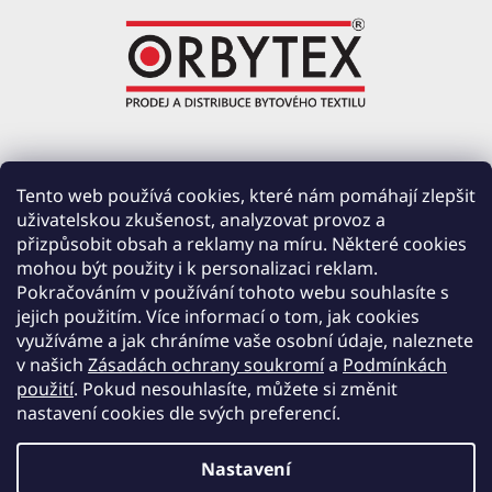
ORBYTEX Chotoviny s.r.o.
Tento web používá cookies, které nám pomáhají zlepšit
uživatelskou zkušenost, analyzovat provoz a
PRŮMYSLOVÁ 220, ČERVENÉ ZÁHOŘÍ
přizpůsobit obsah a reklamy na míru. Některé cookies
391 37 CHOTOVINY
mohou být použity i k personalizaci reklam.
IČ: 28138252
Pokračováním v používání tohoto webu souhlasíte s
DIČ: CZ28138252
jejich použitím. Více informací o tom, jak cookies
využíváme a jak chráníme vaše osobní údaje, naleznete
Společnost zapsána v obchodním rejstříku vedeném u Krajského soudu v Českých
v našich
Zásadách ochrany soukromí
a
Podmínkách
Budějovicích, oddíl C, vložka 19654.
použití
. Pokud nesouhlasíte, můžete si změnit
nastavení cookies dle svých preferencí.
Nastavení
Vytvořil Shoptet