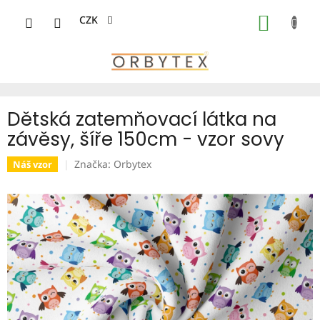
Přejít
na
CZK
NÁKUP
obsah
KOŠÍK
Dětská zatemňovací látka na
závěsy, šíře 150cm - vzor sovy
Značka:
Orbytex
Náš vzor