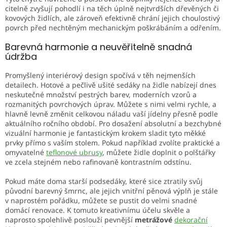
ý
citelně zvyšují pohodlí i na těch úplně nejtvrdších dřevěných či
p
kovových židlích, ale zároveň efektivně chrání jejich choulostivý
i
povrch před nechtěným mechanickým poškrábáním a odřením.
s
u
Barevná harmonie a neuvěřitelně snadná
údržba
Promyšlený interiérový design spočívá v těh nejmenších
detailech. Hotové a pečlivě ušité sedáky na židle nabízejí dnes
neskutečné množství pestrých barev, moderních vzorů a
rozmanitých povrchových úprav. Můžete s nimi velmi rychle, a
hlavně levně změnit celkovou náladu vaší jídelny přesně podle
aktuálního ročního období. Pro dosažení absolutní a bezchybné
vizuální harmonie je fantastickým krokem sladit tyto měkké
prvky přímo s vaším stolem. Pokud například zvolíte praktické a
omyvatelné
teflonové ubrusy
, můžete židle doplnit o polštářky
ve zcela stejném nebo rafinovaně kontrastním odstínu.
Pokud máte doma starší podsedáky, které sice ztratily svůj
původní barevný šmrnc, ale jejich vnitřní pěnová výplň je stále
v naprostém pořádku, můžete se pustit do velmi snadné
domácí renovace. K tomuto kreativnímu účelu skvěle a
naprosto spolehlivě poslouží pevnější
metrážové
dekorační