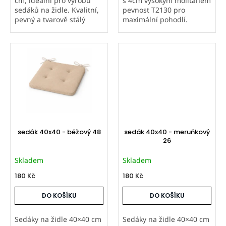
cm, ideální pro výrobu
s 4cm vysokým molitanem
sedáků na židle. Kvalitní,
pevnost T2130 pro
pevný a tvarově stálý
maximální pohodlí.
materiál pro domácí šití i
Prošité na čtyřech
čalounění. Perfektní volba
místech. Potahová látka
pro vlastní sedáky.
Vento je příjemná na
dotek, v moderních
pastelových barvách....
sedák 40x40 - béžový 48
sedák 40x40 - meruňkový
26
Skladem
Skladem
180 Kč
180 Kč
DO KOŠÍKU
DO KOŠÍKU
Sedáky na židle 40×40 cm
Sedáky na židle 40×40 cm