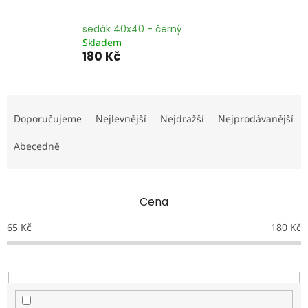
sedák 40x40 - černý
Skladem
180 Kč
Ř
a
Doporučujeme
Nejlevnější
Nejdražší
Nejprodávanější
z
e
Abecedně
n
í
p
Cena
r
o
65
Kč
180
Kč
d
u
k
t
ů