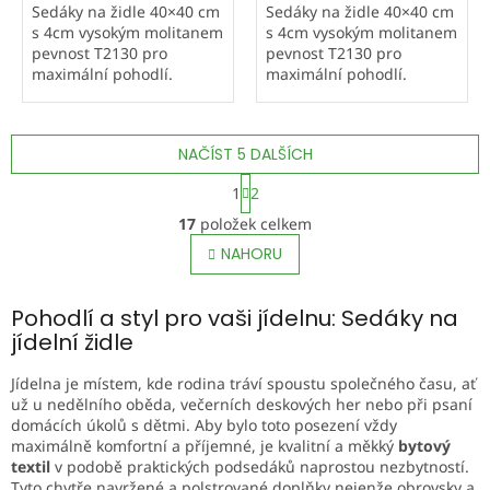
Sedáky na židle 40×40 cm
Sedáky na židle 40×40 cm
s 4cm vysokým molitanem
s 4cm vysokým molitanem
pevnost T2130 pro
pevnost T2130 pro
maximální pohodlí.
maximální pohodlí.
Prošité na čtyřech
Prošité na čtyřech
místech. Potahová látka
místech. Potahová látka
Vento je příjemná na
Vento je příjemná na
NAČÍST 5 DALŠÍCH
dotek, v moderních
dotek, v moderních
pastelových barvách....
pastelových barvách....
S
1
2
t
O
r
17
položek celkem
v
á
l
NAHORU
n
á
k
o
d
v
Pohodlí a styl pro vaši jídelnu: Sedáky na
a
á
c
jídelní židle
n
í
í
p
Jídelna je místem, kde rodina tráví spoustu společného času, ať
r
už u nedělního oběda, večerních deskových her nebo při psaní
v
domácích úkolů s dětmi. Aby bylo toto posezení vždy
k
maximálně komfortní a příjemné, je kvalitní a měkký
bytový
y
textil
v podobě praktických podsedáků naprostou nezbytností.
v
Tyto chytře navržené a polstrované doplňky nejenže obrovsky a