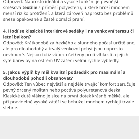
Odpověď: Naprosto ideální a vysoce funkční je pevnější
směsová
textilie
s příměsí polyesteru, u které hrozí mnohem
menší riziko protržení, a která zároveň naprosto bez problémů
snese opakované a časté domácí praní.
4. Hodí se klasické interiérové sedáky i na venkovní terasu či
letní balkon?
Odpověď: Krátkodobě za hezkého a slunného počasí určitě ano,
ale pro dlouhodobý a trvalý venkovní pobyt jsou naprosto
nevhodné. Nejsou totiž vůbec ošetřeny proti vlhkosti a jejich
syté barvy by na ostrém UV záření velmi rychle vybledly.
5. Jakou výplň by měl kvalitní podsedák pro maximální a
dlouhodobé pohodlí obsahovat?
Odpověď: Ten vůbec největší a nejdéle trvající komfort zaručuje
pevný drcený molitan nebo poctivá polyuretanová deska.
Klasické duté vlákno je sice na první dotek krásně měkké, ale
při pravidelné vysoké zátěži se bohužel mnohem rychleji trvale
slehne.
Z
á
p