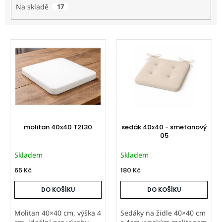
Na skladě
17
V
ý
p
i
s
p
r
o
d
molitan 40x40 T2130
sedák 40x40 - smetanový
u
05
k
Skladem
Skladem
t
ů
65 Kč
180 Kč
DO KOŠÍKU
DO KOŠÍKU
Molitan 40×40 cm, výška 4
Sedáky na židle 40×40 cm