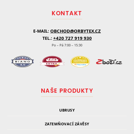
a
t
KONTAKT
í
OBCHOD@ORBYTEX.CZ
E-MAIL:
+420 727 919 930
TEL.:
Po – Pá 7:00 – 15:30
NAŠE PRODUKTY
UBRUSY
ZATEMŇOVACÍ ZÁVĚSY