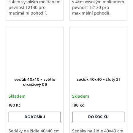
s 4cm vysokým molitanem
s 4cm vysokým molitanem
pevnost T2130 pro
pevnost T2130 pro
maximální pohodlí.
maximální pohodlí.
Prošité na čtyřech
Prošité na čtyřech
místech. Potahová látka
místech. Potahová látka
Vento je příjemná na
Vento je příjemná na
dotek, v moderních
dotek, v moderních
pastelových barvách....
pastelových barvách....
sedák 40x40 - světle
sedák 40x40 - žlutý 21
oranžový 06
Skladem
Skladem
180 Kč
180 Kč
DO KOŠÍKU
DO KOŠÍKU
Sedáky na židle 40×40 cm
Sedáky na židle 40×40 cm