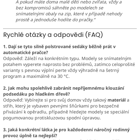
A pokud máte doma malé děti nebo zvířata, vždy a
bez kompromisů sáhněte po modelech se
snímatelnými obaly na zip, které v případě nehody
prostě a jednoduše hodíte do pračky.“
Rychlé otázky a odpovědi (FAQ)
1. Dají se tyto silně polstrované sedáky běžně prát v
automatické pračce?
Odpověď: Záleží na konkrétním typu. Modely se snímatelným
potahem vyperete naprosto bez problémů, zatímco celoprošité
varianty s pevnou výplní perte vždy výhradně na šetrný
program a maximálně na 30 °C.
2. Jak mohu spolehlivě zabránit nepříjemnému klouzání
podsedáku po hladkém dřevě?
Odpověď: Vybírejte si pro svůj domov vždy takový
materiál
a
střih, který je vybaven pevnými šňůrkami pro bezpečné
přivázání k opěradlu, případně hledejte modely se speciální
pogumovanou protiskluzovou spodní úpravou.
3. Jaká konkrétní látka je pro každodenní náročný rodinný
provoz úplně ta nejlepší?