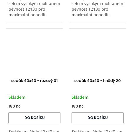
s 4cm vysokým molitanem
s 4cm vysokým molitanem
pevnost T2130 pro
pevnost T2130 pro
maximální pohodlí.
maximální pohodlí.
Prošité na čtyřech
Prošité na čtyřech
místech. Potahová látka
místech. Potahová látka
Vento je příjemná na
Vento je příjemná na
dotek, v moderních
dotek, v moderních
pastelových barvách....
pastelových barvách....
sedák 40x40 - rezavý 01
sedák 40x40 - hnědý 20
Skladem
Skladem
180 Kč
180 Kč
DO KOŠÍKU
DO KOŠÍKU
Sedáky na židle 40×40 cm
Sedáky na židle 40×40 cm