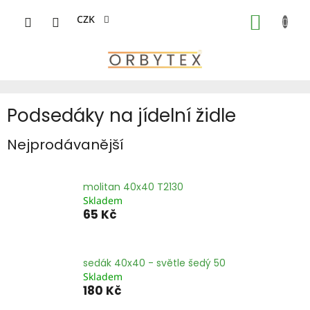
Přejít
na
CZK
NÁKUP
obsah
KOŠÍK
Podsedáky na jídelní židle
Nejprodávanější
molitan 40x40 T2130
Skladem
65 Kč
sedák 40x40 - světle šedý 50
Skladem
180 Kč