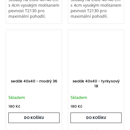
s 4cm vysokým molitanem
s 4cm vysokým molitanem
pevnost T2130 pro
pevnost T2130 pro
maximální pohodlí.
maximální pohodlí.
Prošité na čtyřech
Prošité na čtyřech
místech. Potahová látka
místech. Potahová látka
Vento je příjemná na
Vento je příjemná na
dotek, v moderních
dotek, v moderních
pastelových barvách....
pastelových barvách....
sedák 40x40 - modrý 36
sedák 40x40 - tyrkysový
18
Skladem
Skladem
180 Kč
180 Kč
DO KOŠÍKU
DO KOŠÍKU