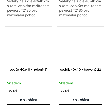
Sedáky na židle 40×40 cm
Sedáky na židle 40×40 cm
s 4cm vysokým molitanem
s 4cm vysokým molitanem
pevnost T2130 pro
pevnost T2130 pro
maximální pohodlí.
maximální pohodlí.
Prošité na čtyřech
Prošité na čtyřech
místech. Potahová látka
místech. Potahová látka
Vento je příjemná na
Vento je příjemná na
dotek, v moderních
dotek, v moderních
pastelových barvách....
pastelových barvách....
sedák 40x40 - zelený 61
sedák 40x40 - červený 22
Skladem
Skladem
180 Kč
180 Kč
DO KOŠÍKU
DO KOŠÍKU