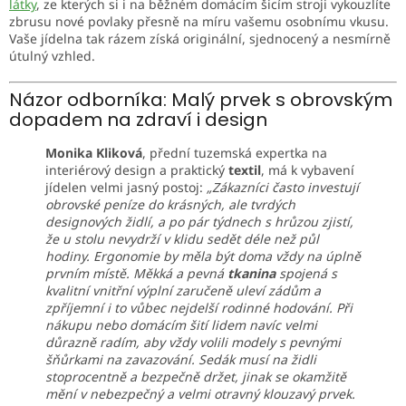
látky
, ze kterých si i na běžném domácím šicím stroji vykouzlíte
zbrusu nové povlaky přesně na míru vašemu osobnímu vkusu.
Vaše jídelna tak rázem získá originální, sjednocený a nesmírně
útulný vzhled.
Názor odborníka: Malý prvek s obrovským
dopadem na zdraví i design
Monika Kliková
, přední tuzemská expertka na
interiérový design a praktický
textil
, má k vybavení
jídelen velmi jasný postoj:
„Zákazníci často investují
obrovské peníze do krásných, ale tvrdých
designových židlí, a po pár týdnech s hrůzou zjistí,
že u stolu nevydrží v klidu sedět déle než půl
hodiny. Ergonomie by měla být doma vždy na úplně
prvním místě. Měkká a pevná
tkanina
spojená s
kvalitní vnitřní výplní zaručeně uleví zádům a
zpříjemní i to vůbec nejdelší rodinné hodování. Při
nákupu nebo domácím šití lidem navíc velmi
důrazně radím, aby vždy volili modely s pevnými
šňůrkami na zavazování. Sedák musí na židli
stoprocentně a bezpečně držet, jinak se okamžitě
mění v nebezpečný a velmi otravný klouzavý prvek.