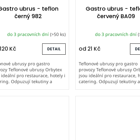
Gastro ubrus - teflon
Gastro ubrus - tef
černý 982
červený BA09
do 3 pracovních dní
(>50 ks)
do 3 pracovních dní
(
120 Kč
od
21 Kč
DETAIL
DE
onové ubrusy pro gastro
Teflonové ubrusy pro gastro
ozy Teflonové ubrusy Orbytex
provozy Teflonové ubrusy Or
 ideální pro restaurace, hotely i
jsou ideální pro restaurace, h
ring. Odpuzují tekutiny a
catering. Odpuzují tekutiny 
stoty, snadno se udržují a mají
nečistoty, snadno se udržují 
hou životnost. Šijeme...
dlouhou životnost. Šijeme...