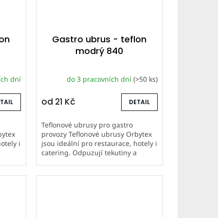
lon
Gastro ubrus - teflon
modrý 840
ích dní
do 3 pracovních dní
(>50 ks)
od
21 Kč
TAIL
DETAIL
Teflonové ubrusy pro gastro
bytex
provozy Teflonové ubrusy Orbytex
otely i
jsou ideální pro restaurace, hotely i
a
catering. Odpuzují tekutiny a
a mají
nečistoty, snadno se udržují a mají
dlouhou životnost. Šijeme...