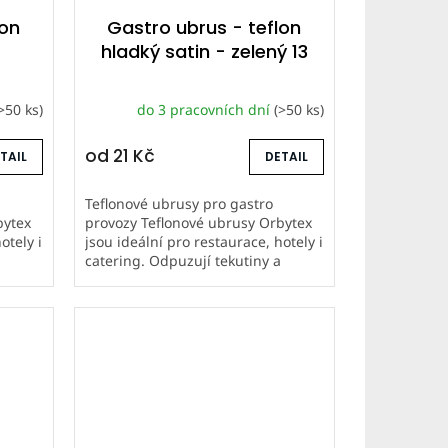
lon
Gastro ubrus - teflon
hladký satin - zelený 13
>50 ks)
do 3 pracovních dní
(>50 ks)
od
21 Kč
TAIL
DETAIL
Teflonové ubrusy pro gastro
bytex
provozy Teflonové ubrusy Orbytex
otely i
jsou ideální pro restaurace, hotely i
a
catering. Odpuzují tekutiny a
a mají
nečistoty, snadno se udržují a mají
dlouhou životnost. Šijeme...