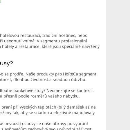
hotelovou restauraci, tradiční hostinec, nebo
při usednutí vnímá. V segmentu profesionální
 hotely a restaurace, které jsou speciálně navrženy
rusy?
nebo se prodře. Naše produkty pro HoReCa segment
tnost, dlouhou životnost a snadnou údržbu.
dlouhé banketové stoly? Neomezujte se konfekcí.
kní přesně podle rozměrů vašeho nábytku.
praní při vysokých teplotách (bílý damašek až na
vrženy tak, aby se snadno a efektivně mandlovaly.
ké pevnosti osnovy se naše ubrusy po vyprání
kým zjasňovačům zachovává svou původní zářivost.