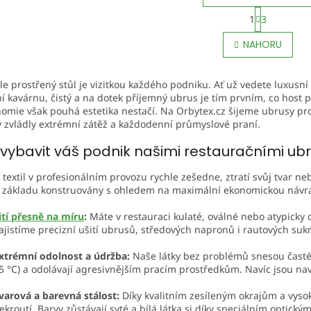
S
1
3
t
O
r
v
NAHORU
á
l
n
á
k
d
o
e prostřený stůl je vizitkou každého podniku. Ať už vedete luxusní 
a
v
 kavárnu, čistý a na dotek příjemný ubrus je tím prvním, co host 
c
á
omie však pouhá estetika nestačí. Na Orbytex.cz šijeme ubrusy pro
í
n
y zvládly extrémní zátěž a každodenní průmyslové praní.
p
í
r
 vybavit váš podnik našimi restauračními ub
v
k
textil v profesionálním provozu rychle zešedne, ztratí svůj tvar 
y
d základu konstruovány s ohledem na maximální ekonomickou návra
v
ý
ití přesně na míru
:
Máte v restauraci kulaté, oválné nebo atypicky 
p
ajistíme precizní ušití ubrusů, středových napronů i rautových su
i
s
xtrémní odolnost a údržba:
Naše látky bez problémů snesou časté 
u
5 °C) a odolávají agresivnějším pracím prostředkům. Navíc jsou na
varová a barevná stálost:
Díky kvalitním zesíleným okrajům a vyso
ekroutí. Barvy zůstávají syté a bílá látka si díky speciálním optic