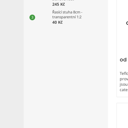
245 Kč
Řasící stuha 8cm -
transparentní 1:2
40 Kč
od
Tefl
prov
jsou
cate
neči
dlou