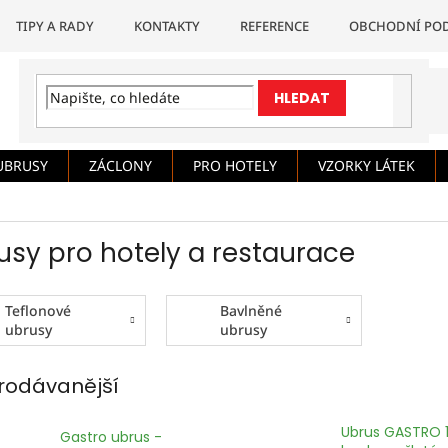
TIPY A RADY
KONTAKTY
REFERENCE
OBCHODNÍ PO
HLEDAT
UBRUSY
ZÁCLONY
PRO HOTELY
VZORKY LÁTEK
usy pro hotely a restaurace
Teflonové
Bavlněné
ubrusy
ubrusy
rodávanější
Ubrus GASTRO 
Gastro ubrus -