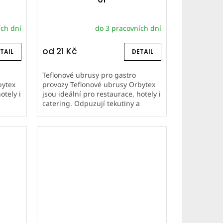
ích dní
do 3 pracovních dní
od
21 Kč
TAIL
DETAIL
Teflonové ubrusy pro gastro
bytex
provozy Teflonové ubrusy Orbytex
otely i
jsou ideální pro restaurace, hotely i
a
catering. Odpuzují tekutiny a
a mají
nečistoty, snadno se udržují a mají
dlouhou životnost. Šijeme...