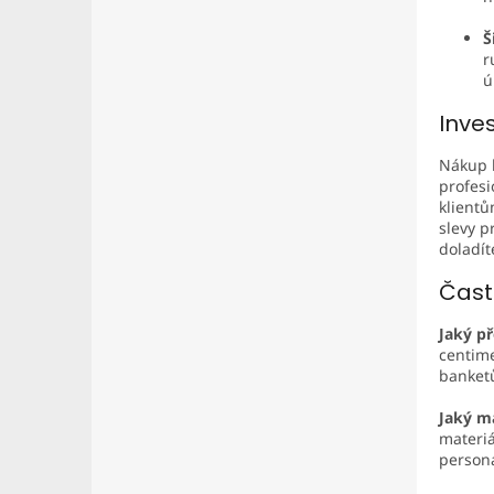
Š
r
ú
Inves
Nákup k
profesi
klientů
slevy p
doladít
Čast
Jaký p
centime
banketů
Jaký ma
materiá
personá