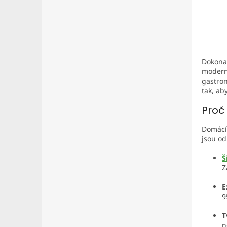
Dokonal
moderní
gastron
tak, ab
Proč
Domácí 
jsou o
Š
Z
E
9
T
n