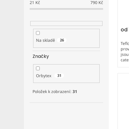
21
Kč
790
Kč
ů
od
Na skladě
26
Tefl
prov
jsou
Značky
cate
neči
dlou
Orbytex
31
Položek k zobrazení:
31