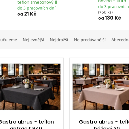
bavlna - žlutá
teflon smetanový 11
do 3 pracovních
do 3 pracovních dní
(>50 ks)
21 Kč
od
130 Kč
od
ručujeme
Nejlevnější
Nejdražší
Nejprodávanější
Abecedn
Gastro ubrus - teflon
Gastro ubrus - tef
antracit 940
béžový 30