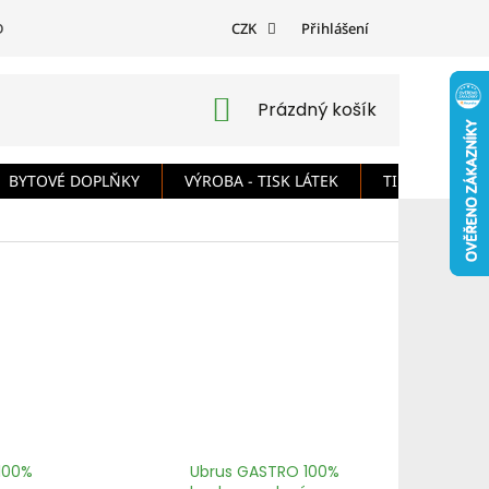
DMÍNKY
PODMÍNKY OCHRANY OSOBNÍCH ÚDAJŮ
CZK
Přihlášení
ODSTOUPE
NÁKUPNÍ
Prázdný košík
KOŠÍK
BYTOVÉ DOPLŇKY
VÝROBA - TISK LÁTEK
TIPY A RADY
100%
Ubrus GASTRO 100%