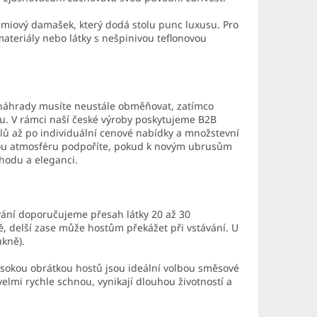
miový damašek, který dodá stolu punc luxusu. Pro
teriály nebo látky s nešpinivou teflonovou
né náhrady musíte neustále obměňovat, zatímco
vu. V rámci naší české výroby poskytujeme B2B
lů až po individuální cenové nabídky a množstevní
alou atmosféru podpoříte, pokud k novým ubrusům
ohodu a eleganci.
vání doporučujeme přesah látky 20 až 30
ě, delší zase může hostům překážet při vstávání. U
ukně).
ysokou obrátkou hostů jsou ideální volbou směsové
elmi rychle schnou, vynikají dlouhou životností a