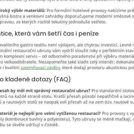
iroký výběr materiálů:
Pro formální hotelové provozy nabízíme pré
ušná bistra a venkovní zahrádky doporučujeme moderní směsové ma
pravou, ze kterých rozlité tekutiny jednoduše setřete.
tice, která vám šetří čas i peníze
valitního gastro textilu není výdajem, ale chytrou investicí. Lev
onální restaurační ubrusy vám vydrží sloužit roky v perfektním sta
m komplexní servis – od odborného poradenství při výběru materiá
ro velkoodběratele. Nezapomeňte také sladit celý interiér; dokon
e i kvalitní
zatemňovací závěsy
, které dodají prostoru akustickou p
o kladené dotazy (FAQ)
řesah by měl mít správný restaurační ubrus?
Pro standardní stolo
trů na každé straně stolu. Kratší přesah působí nepatřičně a lacin
 a rautových stolů se naopak volí přesah až na zem (tzv. rautové s
teriál je nejlepší pro velmi vytíženou restauraci?
Pro provozy s v
ly (kombinace bavlny a polyesteru). Tyto ubrusy se méně mačkají, v
lu se skvěle udržují v čistotě.