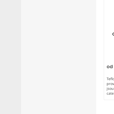
od
Tefl
prov
jsou
cate
neči
dlou