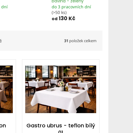
bavlna - zelený
 dní
do 3 pracovních dní
(>50 ks)
130 Kč
od
31
položek celkem
ě
lon
Gastro ubrus - teflon bílý
01