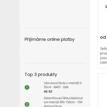
od
Přijímáme online platby
Tefl
prov
jsou
cate
neči
dlou
Top 3 produkty
Ubrusová štola v metráži š.
35cm - BA01 - bílá
40 Kč
Zatemňovací látka blackout
uni metráž šíře 150cm - 104
slonová kost