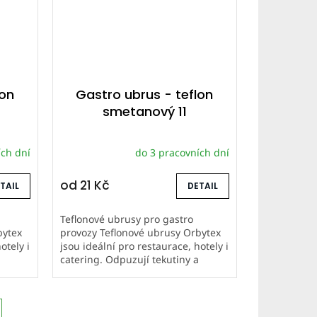
lon
Gastro ubrus - teflon
smetanový 11
ích dní
do 3 pracovních dní
od
21 Kč
TAIL
DETAIL
Teflonové ubrusy pro gastro
bytex
provozy Teflonové ubrusy Orbytex
otely i
jsou ideální pro restaurace, hotely i
a
catering. Odpuzují tekutiny a
a mají
nečistoty, snadno se udržují a mají
dlouhou životnost. Šijeme...