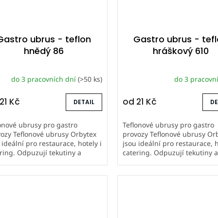
Gastro ubrus - teflon
Gastro ubrus - tef
hnědý 86
hráškový 610
do 3 pracovních dní
(>50 ks)
do 3 pracovn
21 Kč
od
21 Kč
DETAIL
DE
onové ubrusy pro gastro
Teflonové ubrusy pro gastro
ozy Teflonové ubrusy Orbytex
provozy Teflonové ubrusy Or
 ideální pro restaurace, hotely i
jsou ideální pro restaurace, h
ring. Odpuzují tekutiny a
catering. Odpuzují tekutiny 
stoty, snadno se udržují a mají
nečistoty, snadno se udržují 
hou životnost. Šijeme...
dlouhou životnost. Šijeme...