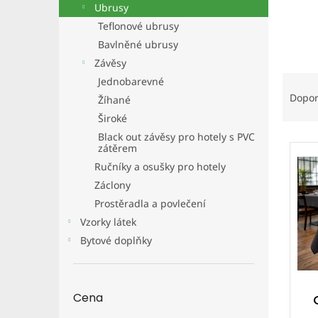
a
Ubrusy
n
Teflonové ubrusy
e
Bavlněné ubrusy
l
Závěsy
Ř
Jednobarevné
a
Dopo
Žíhané
z
Široké
e
Black out závěsy pro hotely s PVC
V
n
zátěrem
ý
í
Ručníky a osušky pro hotely
p
p
Záclony
i
r
s
o
Prostěradla a povlečení
p
d
Vzorky látek
r
u
Bytové doplňky
o
k
d
t
u
ů
k
Cena
t