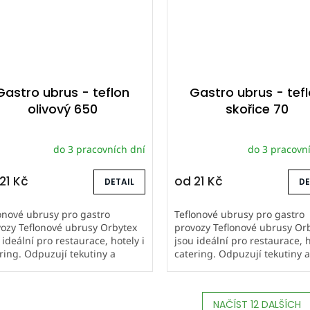
Gastro ubrus - teflon
Gastro ubrus - tef
olivový 650
skořice 70
do 3 pracovních dní
do 3 pracovn
21 Kč
od
21 Kč
DETAIL
DE
onové ubrusy pro gastro
Teflonové ubrusy pro gastro
ozy Teflonové ubrusy Orbytex
provozy Teflonové ubrusy Or
 ideální pro restaurace, hotely i
jsou ideální pro restaurace, h
ring. Odpuzují tekutiny a
catering. Odpuzují tekutiny 
stoty, snadno se udržují a mají
nečistoty, snadno se udržují 
hou životnost. Šijeme...
dlouhou životnost. Šijeme...
NAČÍST 12 DALŠÍCH