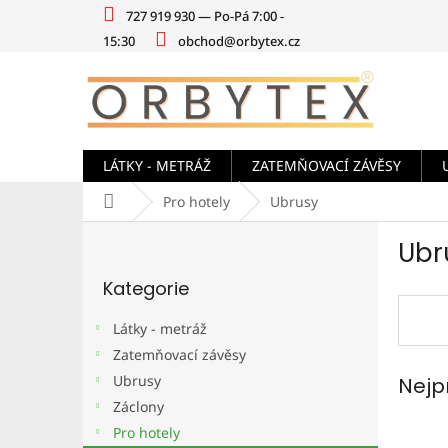
Přejít
727 919 930 — Po-Pá 7:00 -
na
15:30
obchod@orbytex.cz
obsah
LÁTKY - METRÁŽ
ZATEMŇOVACÍ ZÁVĚSY
Domů
Pro hotely
Ubrusy
P
Ubr
o
Přeskočit
s
Kategorie
kategorie
t
r
Látky - metráž
a
Zatemňovací závěsy
n
Ubrusy
Nejp
n
í
Záclony
p
Pro hotely