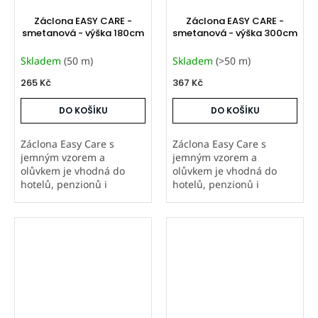
Záclona EASY CARE -
Záclona EASY CARE -
smetanová - výška 180cm
smetanová - výška 300cm
Skladem
(50 m)
Skladem
(>50 m)
265 Kč
367 Kč
DO KOŠÍKU
DO KOŠÍKU
Záclona Easy Care s
Záclona Easy Care s
jemným vzorem a
jemným vzorem a
olůvkem je vhodná do
olůvkem je vhodná do
hotelů, penzionů i
hotelů, penzionů i
apartmánů. Nemačkavá
apartmánů. Nemačkavá
úprava usnadňuje
úprava usnadňuje
údržbu, doporučené
údržbu, doporučené
řasení je 1:2. Hodí se na
řasení je 1:2. Hodí se na
všechna okna. Prodáváme
všechna okna. Prodáváme
metráž od 20 m...
metráž od 20 m...