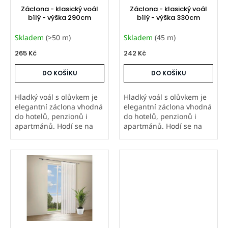
d
Záclona - klasický voál
Záclona - klasický voál
u
bílý - výška 290cm
bílý - výška 330cm
k
Skladem
(>50 m)
Skladem
(45 m)
t
ů
265 Kč
242 Kč
DO KOŠÍKU
DO KOŠÍKU
Hladký voál s olůvkem je
Hladký voál s olůvkem je
elegantní záclona vhodná
elegantní záclona vhodná
do hotelů, penzionů i
do hotelů, penzionů i
apartmánů. Hodí se na
apartmánů. Hodí se na
malá, velká, balkonová i
malá, velká, balkonová i
francouzská okna.
francouzská okna.
Doporučené řasení 1:2.
Doporučené řasení 1:2.
Prodáváme metráž od 20
Prodáváme metráž od 20
m i šijeme...
m i šijeme...