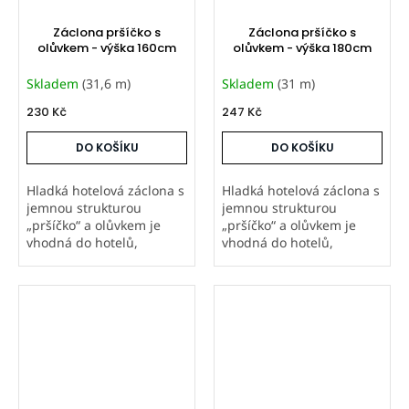
Záclona pršíčko s
Záclona pršíčko s
olůvkem - výška 160cm
olůvkem - výška 180cm
Skladem
(31,6 m)
Skladem
(31 m)
230 Kč
247 Kč
DO KOŠÍKU
DO KOŠÍKU
Hladká hotelová záclona s
Hladká hotelová záclona s
jemnou strukturou
jemnou strukturou
„pršíčko“ a olůvkem je
„pršíčko“ a olůvkem je
vhodná do hotelů,
vhodná do hotelů,
penzionů i apartmánů.
penzionů i apartmánů.
Prodáváme metráž od 20
Prodáváme metráž od 20
m i šijeme záclony na
m i šijeme záclony na
míru s řasicí stuhou.
míru s řasicí stuhou.
Nákup není podmíněn...
Nákup není podmíněn...