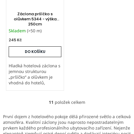
Záclona pršíčko s
olůvkem 5344 - výška
250cm
Skladem
(>50 m)
245 Kč
DO KOŠÍKU
Hladká hotelová záclona s
jemnou strukturou
„pršíčko“ a olůvkem je
vhodná do hotelů,
penzionů i apartmánů.
Prodáváme metráž od 20
m i šijeme záclony na
11
položek celkem
O
míru s řasicí stuhou.
v
Nákup není podmíněn...
l
První dojem z hotelového pokoje dělá přirozené světlo a celková
á
atmosféra. Kvalitní záclony jsou naprosto nepostradatelným
d
prvkem každého profesionálního ubytovacího zařízení. Nejenže
a
elegantně zjemňují ostré denní světlo a dodávají interiéru pocit