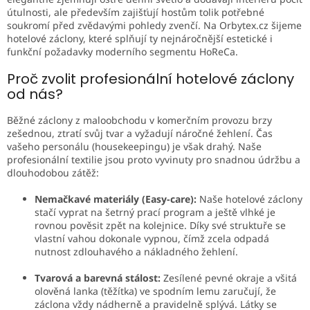
c
útulnosti, ale především zajišťují hostům tolik potřebné
í
soukromí před zvědavými pohledy zvenčí. Na Orbytex.cz šijeme
p
hotelové záclony, které splňují ty nejnáročnější estetické i
r
funkční požadavky moderního segmentu HoReCa.
v
k
Proč zvolit profesionální hotelové záclony
y
od nás?
v
ý
Běžné záclony z maloobchodu v komerčním provozu brzy
p
zešednou, ztratí svůj tvar a vyžadují náročné žehlení. Čas
i
vašeho personálu (housekeepingu) je však drahý. Naše
s
profesionální textilie jsou proto vyvinuty pro snadnou údržbu a
u
dlouhodobou zátěž:
Nemačkavé materiály (Easy-care):
Naše hotelové záclony
stačí vyprat na šetrný prací program a ještě vlhké je
rovnou pověsit zpět na kolejnice. Díky své struktuře se
vlastní vahou dokonale vypnou, čímž zcela odpadá
nutnost zdlouhavého a nákladného žehlení.
Tvarová a barevná stálost:
Zesílené pevné okraje a všitá
olověná lanka (těžítka) ve spodním lemu zaručují, že
záclona vždy nádherně a pravidelně splývá. Látky se