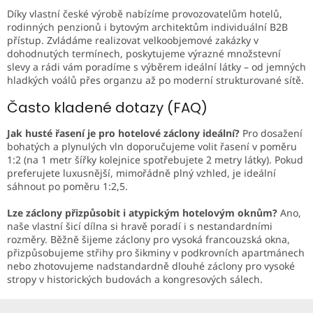
Díky vlastní české výrobě nabízíme provozovatelům hotelů,
rodinných penzionů i bytovým architektům individuální B2B
přístup. Zvládáme realizovat velkoobjemové zakázky v
dohodnutých termínech, poskytujeme výrazné množstevní
slevy a rádi vám poradíme s výběrem ideální látky – od jemných
hladkých voálů přes organzu až po moderní strukturované sítě.
Často kladené dotazy (FAQ)
Jak husté řasení je pro hotelové záclony ideální?
Pro dosažení
bohatých a plynulých vln doporučujeme volit řasení v poměru
1:2 (na 1 metr šířky kolejnice spotřebujete 2 metry látky). Pokud
preferujete luxusnější, mimořádně plný vzhled, je ideální
sáhnout po poměru 1:2,5.
Lze záclony přizpůsobit i atypickým hotelovým oknům?
Ano,
naše vlastní šicí dílna si hravě poradí i s nestandardními
rozměry. Běžně šijeme záclony pro vysoká francouzská okna,
přizpůsobujeme střihy pro šikminy v podkrovních apartmánech
nebo zhotovujeme nadstandardně dlouhé záclony pro vysoké
stropy v historických budovách a kongresových sálech.
Z