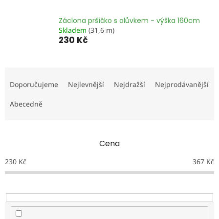
Záclona pršíčko s olůvkem - výška 160cm
Skladem
(31,6 m)
230 Kč
Ř
a
Doporučujeme
Nejlevnější
Nejdražší
Nejprodávanější
z
e
Abecedně
n
í
p
Cena
r
o
230
Kč
367
Kč
d
u
k
t
ů