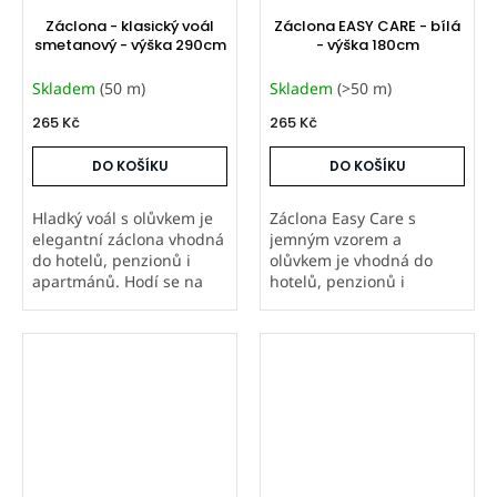
Záclona - klasický voál
Záclona EASY CARE - bílá
smetanový - výška 290cm
- výška 180cm
Skladem
(50 m)
Skladem
(>50 m)
265 Kč
265 Kč
DO KOŠÍKU
DO KOŠÍKU
Hladký voál s olůvkem je
Záclona Easy Care s
elegantní záclona vhodná
jemným vzorem a
do hotelů, penzionů i
olůvkem je vhodná do
apartmánů. Hodí se na
hotelů, penzionů i
malá, velká, balkonová i
apartmánů. Nemačkavá
francouzská okna.
úprava usnadňuje
Doporučené řasení 1:2.
údržbu, doporučené
Prodáváme metráž od 20
řasení je 1:2. Hodí se na
m i šijeme...
všechna okna. Prodáváme
metráž od 20 m...