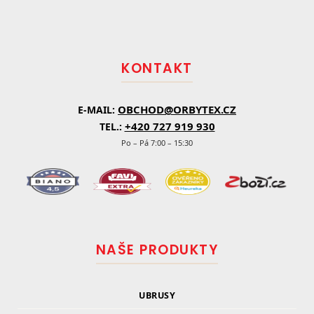
á
p
a
t
KONTAKT
í
OBCHOD@ORBYTEX.CZ
E-MAIL:
+420 727 919 930
TEL.:
Po – Pá 7:00 – 15:30
NAŠE PRODUKTY
UBRUSY