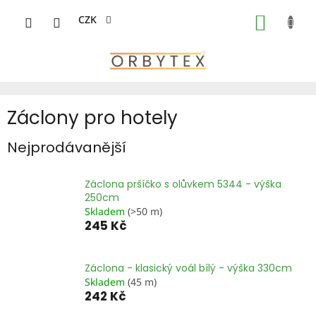
Přejít
na
CZK
NÁKUP
obsah
KOŠÍK
Záclony pro hotely
Nejprodávanější
Záclona pršíčko s olůvkem 5344 - výška
250cm
Skladem
(>50 m)
245 Kč
Záclona - klasický voál bílý - výška 330cm
Skladem
(45 m)
242 Kč