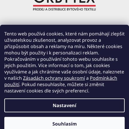
ORBYTEX Chotoviny s.r.o.
Tento web používá cookies, které nám pomáhají zlepšit
uživatelskou zkušenost, analyzovat provoz a
PRŮMYSLOVÁ 220, ČERVENÉ ZÁHOŘÍ
přizpůsobit obsah a reklamy na míru. Některé cookies
391 37 CHOTOVINY
mohou být použity i k personalizaci reklam.
IČ: 28138252
Pokračováním v používání tohoto webu souhlasíte s
DIČ: CZ28138252
jejich použitím. Více informací o tom, jak cookies
využíváme a jak chráníme vaše osobní údaje, naleznete
Společnost zapsána v obchodním rejstříku vedeném u Krajského soudu v Českých
v našich
Zásadách ochrany soukromí
a
Podmínkách
Budějovicích, oddíl C, vložka 19654.
použití
. Pokud nesouhlasíte, můžete si změnit
nastavení cookies dle svých preferencí.
Nastavení
Vytvořil Shoptet
Souhlasím
Copyright 2026
orbytex.cz
. Všechna práva vyhrazena.