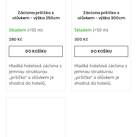
Záclona pršíčko s
Záclona pršíčko s
olůvkem - výška 250cm
olůvkem - výška 300cm
Skladem
(>50 m)
Skladem
(>50 m)
280 Kč
300 Kč
DO KOŠÍKU
DO KOŠÍKU
Hladká hotelová záclona s
Hladká hotelová záclona s
jemnou strukturou
jemnou strukturou
„pršíčko“ a olůvkem je
„pršíčko“ a olůvkem je
vhodná do hotelů,
vhodná do hotelů,
penzionů i apartmánů.
penzionů i apartmánů.
Prodáváme metráž od 20
Prodáváme metráž od 20
m i šijeme záclony na
m i šijeme záclony na
míru s řasicí stuhou.
míru s řasicí stuhou.
Nákup není podmíněn...
Nákup není podmíněn...