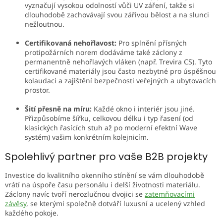
vyznačují vysokou odolností vůči UV záření, takže si
dlouhodobě zachovávají svou zářivou bělost a na slunci
nežloutnou.
Certifikovaná nehořlavost:
Pro splnění přísných
protipožárních norem dodáváme také záclony z
permanentně nehořlavých vláken (např. Trevira CS). Tyto
certifikované materiály jsou často nezbytné pro úspěšnou
kolaudaci a zajištění bezpečnosti veřejných a ubytovacích
prostor.
Šití přesně na míru:
Každé okno i interiér jsou jiné.
Přizpůsobíme šířku, celkovou délku i typ řasení (od
klasických řasících stuh až po moderní efektní Wave
systém) vašim konkrétním kolejnicím.
Spolehlivý partner pro vaše B2B projekty
Investice do kvalitního okenního stínění se vám dlouhodobě
vrátí na úspoře času personálu i delší životnosti materiálu.
Záclony navíc tvoří nerozlučnou dvojici se
zatemňovacími
závěsy
, se kterými společně dotváří luxusní a ucelený vzhled
každého pokoje.