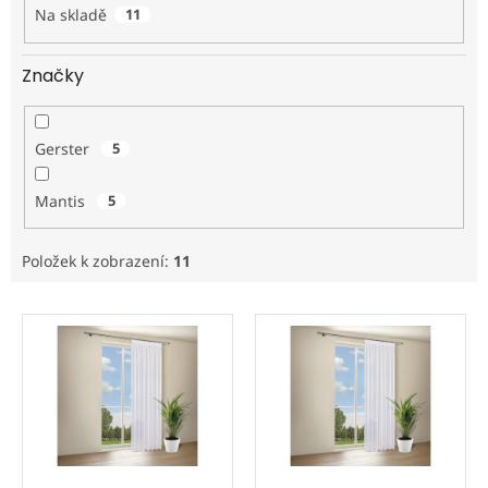
Na skladě
11
Značky
Gerster
5
Mantis
5
Položek k zobrazení:
11
V
ý
p
i
s
p
r
o