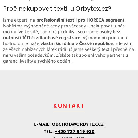
Proč nakupovat textil u Orbytex.cz?
Jsme experti na
profesionální textil pro HORECA segment
.
Nabízíme zvýhodněné ceny pro všechny – nakupovat u nás
mohou velké sítě, rodinné podniky i soukromé osoby
bez
nutnosti IČO či zdlouhavé registrace
. Významnou přidanou
hodnotou je naše
vlastní šicí dílna v České republice
, kde vám
ze všech nabízených látek rádi ušijeme veškerý textil přesně na
míru vašim požadavkům. Získáte tak spolehlivého partnera s
garancí kvality a rychlého dodání.
Z
á
p
a
t
KONTAKT
í
OBCHOD@ORBYTEX.CZ
E-MAIL:
+420 727 919 930
TEL.: