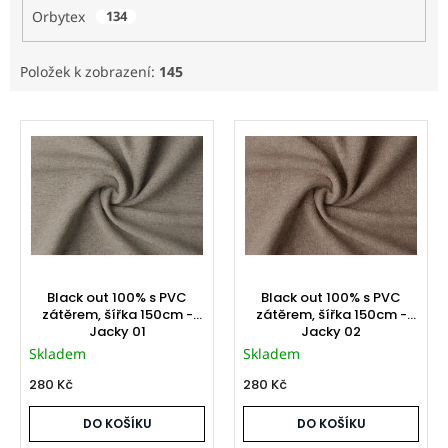
Orbytex
134
Položek k zobrazení:
145
V
ý
p
i
s
p
r
o
d
Black out 100% s PVC
Black out 100% s PVC
u
zátěrem, šířka 150cm -
zátěrem, šířka 150cm -
Jacky 01
Jacky 02
k
Skladem
Skladem
t
ů
280 Kč
280 Kč
DO KOŠÍKU
DO KOŠÍKU