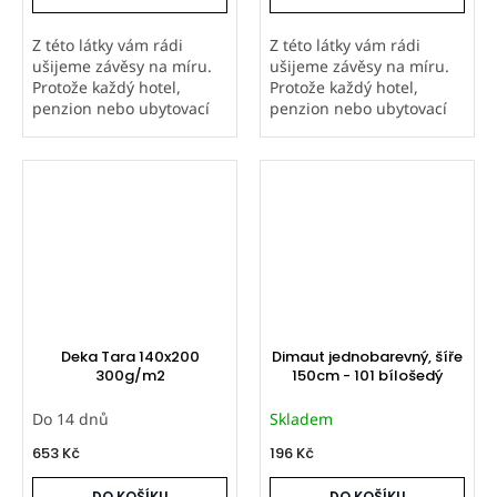
Z této látky vám rádi
Z této látky vám rádi
ušijeme závěsy na míru.
ušijeme závěsy na míru.
Protože každý hotel,
Protože každý hotel,
penzion nebo ubytovací
penzion nebo ubytovací
zařízení má individuální
zařízení má individuální
rozměry oken, neuvádíme
rozměry oken, neuvádíme
univerzální ceník ani
univerzální ceník ani
tabulku rozměrů. Pro
tabulku rozměrů. Pro
nezávaznou...
nezávaznou...
Deka Tara 140x200
Dimaut jednobarevný, šíře
300g/m2
150cm - 101 bílošedý
Do 14 dnů
Skladem
653 Kč
196 Kč
DO KOŠÍKU
DO KOŠÍKU