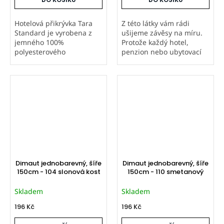
Hotelová přikrývka Tara
Z této látky vám rádi
Standard je vyrobena z
ušijeme závěsy na míru.
jemného 100%
Protože každý hotel,
polyesterového
penzion nebo ubytovací
mikrovlákna, které je
zařízení má individuální
hebké, hypoalergenní a
rozměry oken, neuvádíme
výborně reguluje teplotu.
univerzální ceník ani
Díky elegantnímu prošití
tabulku rozměrů. Pro
do paspule je odolná a
nezávaznou...
má...
Dimaut jednobarevný, šíře
Dimaut jednobarevný, šíře
150cm - 104 slonová kost
150cm - 110 smetanový
Skladem
Skladem
196 Kč
196 Kč