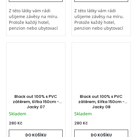
Z této látky vám rádi
Z této látky vám rádi
ušijeme závěsy na míru.
ušijeme závěsy na míru.
Protože každý hotel,
Protože každý hotel,
penzion nebo ubytovací
penzion nebo ubytovací
zařízení má individuální
zařízení má individuální
rozměry oken, neuvádíme
rozměry oken, neuvádíme
univerzální ceník ani
univerzální ceník ani
tabulku rozměrů. Pro
tabulku rozměrů. Pro
nezávaznou...
nezávaznou...
Black out 100% s PVC
Black out 100% s PVC
zátěrem, šířka 150cm -
zátěrem, šířka 150cm -
Jacky 07
Jacky 08
Skladem
Skladem
280 Kč
280 Kč
DO KOŠÍKU
DO KOŠÍKU