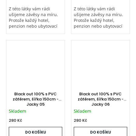
Z této látky vám rádi
Z této látky vám rádi
ušijeme závěsy na míru.
ušijeme závěsy na míru.
Protože každý hotel,
Protože každý hotel,
penzion nebo ubytovací
penzion nebo ubytovací
zařízení má individuální
zařízení má individuální
rozměry oken, neuvádíme
rozměry oken, neuvádíme
univerzální ceník ani
univerzální ceník ani
tabulku rozměrů. Pro
tabulku rozměrů. Pro
nezávaznou...
nezávaznou...
Black out 100% s PVC
Black out 100% s PVC
zátěrem, šířka 150cm -
zátěrem, šířka 150cm -
Jacky 05
Jacky 06
Skladem
Skladem
280 Kč
280 Kč
DO KOŠÍKU
DO KOŠÍKU