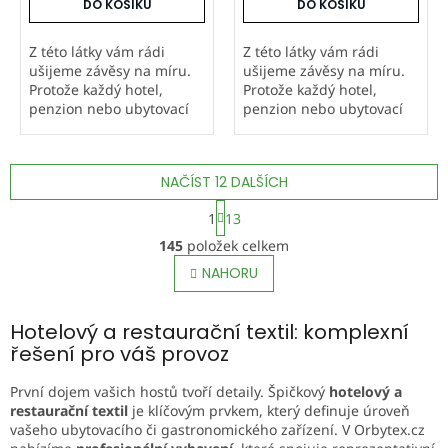
DO KOŠÍKU
DO KOŠÍKU
Z této látky vám rádi
Z této látky vám rádi
ušijeme závěsy na míru.
ušijeme závěsy na míru.
Protože každý hotel,
Protože každý hotel,
penzion nebo ubytovací
penzion nebo ubytovací
zařízení má individuální
zařízení má individuální
rozměry oken, neuvádíme
rozměry oken, neuvádíme
univerzální ceník ani
univerzální ceník ani
NAČÍST 12 DALŠÍCH
tabulku rozměrů. Pro
tabulku rozměrů. Pro
nezávaznou...
nezávaznou...
S
1
13
t
O
r
145
položek celkem
v
á
l
NAHORU
n
á
k
o
d
v
Hotelový a restaurační textil: komplexní
a
á
c
řešení pro váš provoz
n
í
í
p
První dojem vašich hostů tvoří detaily. Špičkový
hotelový a
r
restaurační textil
je klíčovým prvkem, který definuje úroveň
v
vašeho ubytovacího či gastronomického zařízení. V Orbytex.cz
k