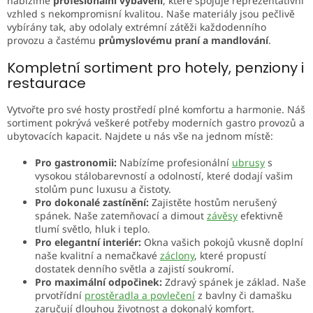
nabízíme
profesionální vybavení
, které spojuje reprezentativní
y
vzhled s nekompromisní kvalitou. Naše materiály jsou pečlivě
v
vybírány tak, aby odolaly extrémní zátěži každodenního
ý
provozu a častému
průmyslovému praní a mandlování
.
p
i
Kompletní sortiment pro hotely, penziony i
s
restaurace
u
Vytvořte pro své hosty prostředí plné komfortu a harmonie. Náš
sortiment pokrývá veškeré potřeby moderních gastro provozů a
ubytovacích kapacit. Najdete u nás vše na jednom místě:
Pro gastronomii:
Nabízíme profesionální
ubrusy
s
vysokou stálobarevností a odolností, které dodají vašim
stolům punc luxusu a čistoty.
Pro dokonalé zastínění:
Zajistěte hostům nerušený
spánek. Naše zatemňovací a dimout
závěsy
efektivně
tlumí světlo, hluk i teplo.
Pro elegantní interiér:
Okna vašich pokojů vkusně doplní
naše kvalitní a nemačkavé
záclony
, které propustí
dostatek denního světla a zajistí soukromí.
Pro maximální odpočinek:
Zdravý spánek je základ. Naše
prvotřídní
prostěradla a povlečení
z bavlny či damašku
zaručují dlouhou životnost a dokonalý komfort.