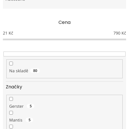
n
í
p
Cena
r
o
21
Kč
790
Kč
d
u
k
t
ů
Na skladě
80
Značky
Gerster
5
Mantis
5