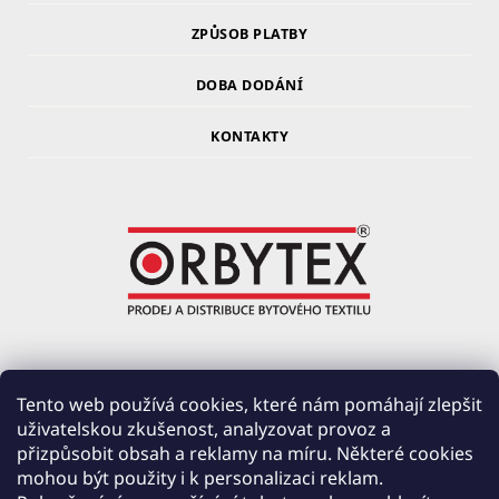
ZPŮSOB PLATBY
DOBA DODÁNÍ
KONTAKTY
ORBYTEX Chotoviny s.r.o.
Tento web používá cookies, které nám pomáhají zlepšit
uživatelskou zkušenost, analyzovat provoz a
PRŮMYSLOVÁ 220, ČERVENÉ ZÁHOŘÍ
přizpůsobit obsah a reklamy na míru. Některé cookies
391 37 CHOTOVINY
mohou být použity i k personalizaci reklam.
IČ: 28138252