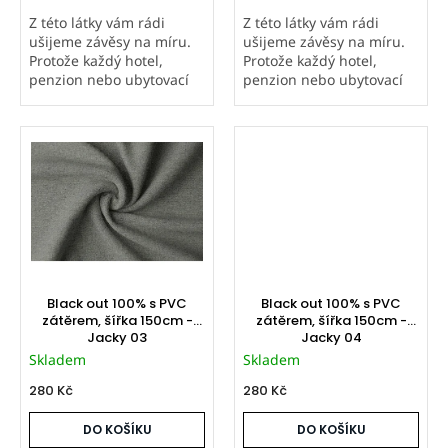
Z této látky vám rádi
Z této látky vám rádi
ušijeme závěsy na míru.
ušijeme závěsy na míru.
Protože každý hotel,
Protože každý hotel,
penzion nebo ubytovací
penzion nebo ubytovací
zařízení má individuální
zařízení má individuální
rozměry oken, neuvádíme
rozměry oken, neuvádíme
univerzální ceník ani
univerzální ceník ani
tabulku rozměrů. Pro
tabulku rozměrů. Pro
nezávaznou...
nezávaznou...
Black out 100% s PVC
Black out 100% s PVC
zátěrem, šířka 150cm -
zátěrem, šířka 150cm -
Jacky 03
Jacky 04
Skladem
Skladem
280 Kč
280 Kč
DO KOŠÍKU
DO KOŠÍKU