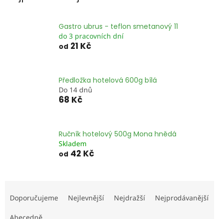
Gastro ubrus - teflon smetanový 11
do 3 pracovních dní
21 Kč
od
Předložka hotelová 600g bílá
Do 14 dnů
68 Kč
Ručník hotelový 500g Mona hnědá
Skladem
42 Kč
od
Ř
a
Doporučujeme
Nejlevnější
Nejdražší
Nejprodávanější
z
e
Abecedně