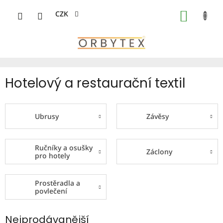
Přejít
na
CZK
NÁKUP
obsah
KOŠÍK
Hotelový a restaurační textil
Ubrusy
Závěsy
Ručníky a osušky
Záclony
pro hotely
Prostěradla a
povlečení
Nejprodávanější