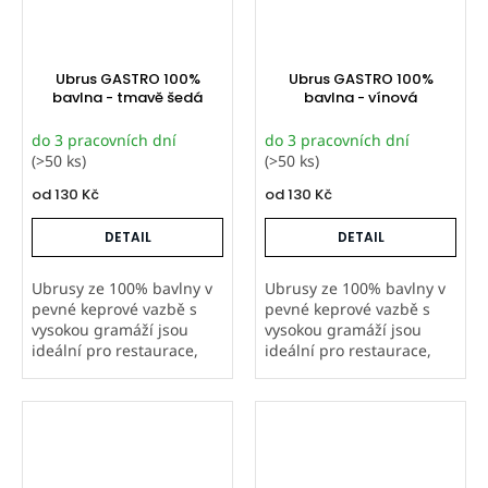
Ubrus GASTRO 100%
Ubrus GASTRO 100%
bavlna - tmavě šedá
bavlna - vínová
do 3 pracovních dní
do 3 pracovních dní
(>50 ks)
(>50 ks)
od
130 Kč
od
130 Kč
DETAIL
DETAIL
Ubrusy ze 100% bavlny v
Ubrusy ze 100% bavlny v
pevné keprové vazbě s
pevné keprové vazbě s
vysokou gramáží jsou
vysokou gramáží jsou
ideální pro restaurace,
ideální pro restaurace,
hotely i další gastro
hotely i další gastro
provozy. Šijeme je v
provozy. Šijeme je v
Orbytexu v České
Orbytexu v České
republice ve
republice ve
standardních i
standardních i
atypických...
atypických...