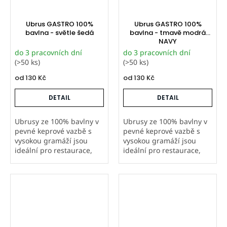
Ubrus GASTRO 100%
Ubrus GASTRO 100%
bavlna - světle šedá
bavlna - tmavě modrá
NAVY
do 3 pracovních dní
do 3 pracovních dní
(>50 ks)
(>50 ks)
od
130 Kč
od
130 Kč
DETAIL
DETAIL
Ubrusy ze 100% bavlny v
Ubrusy ze 100% bavlny v
pevné keprové vazbě s
pevné keprové vazbě s
vysokou gramáží jsou
vysokou gramáží jsou
ideální pro restaurace,
ideální pro restaurace,
hotely i další gastro
hotely i další gastro
provozy. Šijeme je v
provozy. Šijeme je v
Orbytexu v České
Orbytexu v České
republice ve
republice ve
standardních i
standardních i
atypických...
atypických...