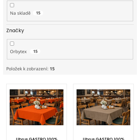
ů
Na skladě
15
Značky
Orbytex
15
Položek k zobrazení:
15
V
ý
p
i
s
p
r
o
d
Ubrus GASTRO 100%
Ubrus GASTRO 100%