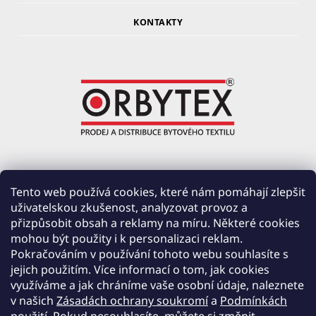
KONTAKTY
ORBYTEX Chotoviny s.r.o.
Tento web používá cookies, které nám pomáhají zlepšit
uživatelskou zkušenost, analyzovat provoz a
PRŮMYSLOVÁ 220, ČERVENÉ ZÁHOŘÍ
přizpůsobit obsah a reklamy na míru. Některé cookies
391 37 CHOTOVINY
mohou být použity i k personalizaci reklam.
IČ: 28138252
Pokračováním v používání tohoto webu souhlasíte s
DIČ: CZ28138252
jejich použitím. Více informací o tom, jak cookies
využíváme a jak chráníme vaše osobní údaje, naleznete
Společnost zapsána v obchodním rejstříku vedeném u Krajského soudu v Českých
v našich
Zásadách ochrany soukromí
a
Podmínkách
Budějovicích, oddíl C, vložka 19654.