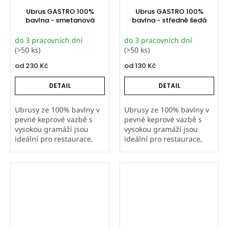
Ubrus GASTRO 100%
Ubrus GASTRO 100%
bavlna - smetanová
bavlna - středně šedá
do 3 pracovních dní
do 3 pracovních dní
(>50 ks)
(>50 ks)
od
230 Kč
od
130 Kč
DETAIL
DETAIL
Ubrusy ze 100% bavlny v
Ubrusy ze 100% bavlny v
pevné keprové vazbě s
pevné keprové vazbě s
vysokou gramáží jsou
vysokou gramáží jsou
ideální pro restaurace,
ideální pro restaurace,
hotely i další gastro
hotely i další gastro
provozy. Šijeme je v
provozy. Šijeme je v
Orbytexu v České
Orbytexu v České
republice ve
republice ve
standardních i
standardních i
atypických...
atypických...