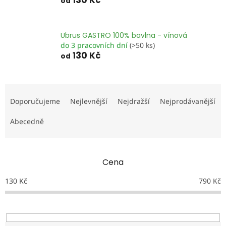
130 Kč
od
Ubrus GASTRO 100% bavlna - vínová
do 3 pracovních dní
(>50 ks)
130 Kč
od
Ř
a
Doporučujeme
Nejlevnější
Nejdražší
Nejprodávanější
z
e
Abecedně
n
í
p
Cena
r
o
130
Kč
790
Kč
d
u
k
t