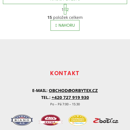
standardních i
standardních i
S
1
2
atypických...
t
atypických...
O
r
15
položek celkem
v
á
l
NAHORU
n
á
k
o
d
v
Z
a
á
c
á
n
í
p
í
p
a
r
t
v
KONTAKT
í
k
y
v
OBCHOD@ORBYTEX.CZ
E-MAIL:
ý
p
+420 727 919 930
TEL.:
i
Po – Pá 7:00 – 15:30
s
u