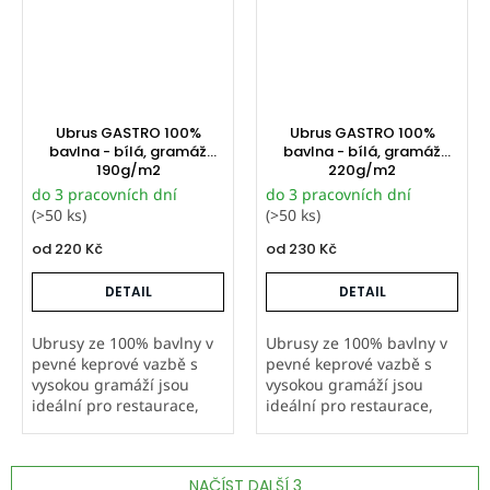
atypických...
atypických...
Ubrus GASTRO 100%
Ubrus GASTRO 100%
bavlna - bílá, gramáž
bavlna - bílá, gramáž
190g/m2
220g/m2
do 3 pracovních dní
do 3 pracovních dní
(>50 ks)
(>50 ks)
od
220 Kč
od
230 Kč
DETAIL
DETAIL
Ubrusy ze 100% bavlny v
Ubrusy ze 100% bavlny v
pevné keprové vazbě s
pevné keprové vazbě s
vysokou gramáží jsou
vysokou gramáží jsou
ideální pro restaurace,
ideální pro restaurace,
hotely i další gastro
hotely i další gastro
provozy. Šijeme je v
provozy. Šijeme je v
Orbytexu v České
Orbytexu v České
NAČÍST DALŠÍ 3
republice ve
republice ve