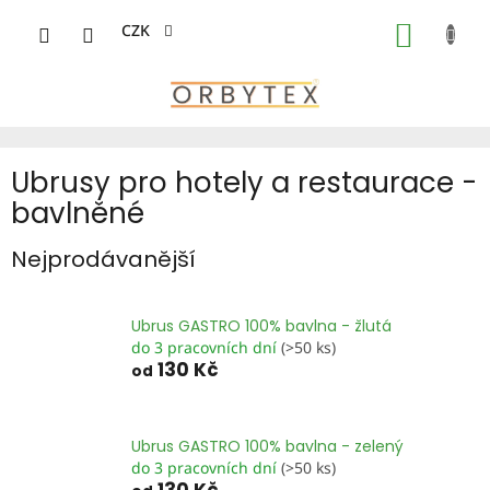
Přejít
na
CZK
NÁKUP
obsah
KOŠÍK
Ubrusy pro hotely a restaurace -
bavlněné
Nejprodávanější
Ubrus GASTRO 100% bavlna - žlutá
do 3 pracovních dní
(>50 ks)
130 Kč
od
Ubrus GASTRO 100% bavlna - zelený
do 3 pracovních dní
(>50 ks)