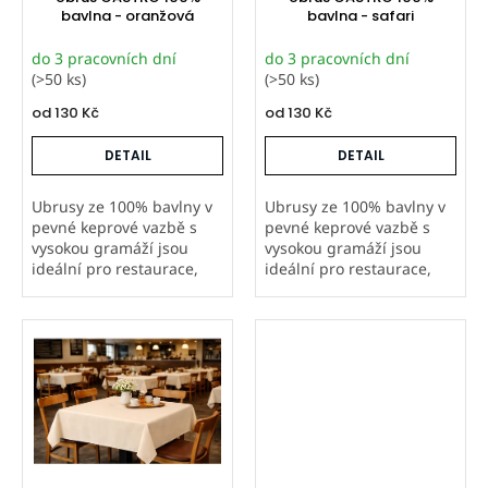
u
bavlna - oranžová
bavlna - safari
k
do 3 pracovních dní
do 3 pracovních dní
t
(>50 ks)
(>50 ks)
ů
od
130 Kč
od
130 Kč
DETAIL
DETAIL
Ubrusy ze 100% bavlny v
Ubrusy ze 100% bavlny v
pevné keprové vazbě s
pevné keprové vazbě s
vysokou gramáží jsou
vysokou gramáží jsou
ideální pro restaurace,
ideální pro restaurace,
hotely i další gastro
hotely i další gastro
provozy. Šijeme je v
provozy. Šijeme je v
Orbytexu v České
Orbytexu v České
republice ve
republice ve
standardních i
standardních i
atypických...
atypických...