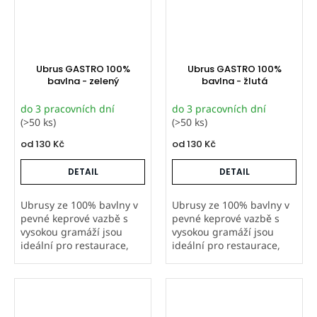
Ubrus GASTRO 100%
Ubrus GASTRO 100%
bavlna - zelený
bavlna - žlutá
do 3 pracovních dní
do 3 pracovních dní
(>50 ks)
(>50 ks)
od
130 Kč
od
130 Kč
DETAIL
DETAIL
Ubrusy ze 100% bavlny v
Ubrusy ze 100% bavlny v
pevné keprové vazbě s
pevné keprové vazbě s
vysokou gramáží jsou
vysokou gramáží jsou
ideální pro restaurace,
ideální pro restaurace,
hotely i další gastro
hotely i další gastro
provozy. Šijeme je v
provozy. Šijeme je v
Orbytexu v České
Orbytexu v České
republice ve
republice ve
standardních i
standardních i