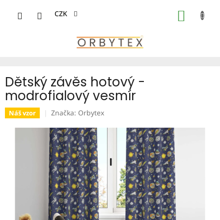
Přejít
na
CZK
NÁKUP
obsah
KOŠÍK
Dětský závěs hotový -
modrofialový vesmír
Značka:
Orbytex
Náš vzor