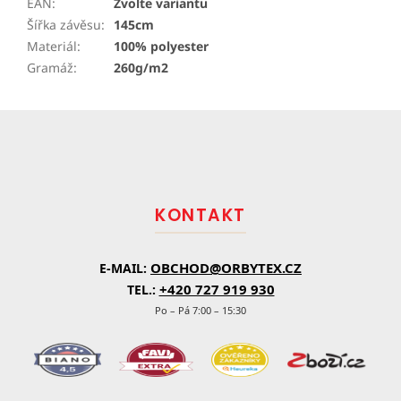
EAN
:
Zvolte variantu
Šířka závěsu
:
145cm
Materiál
:
100% polyester
Gramáž
:
260g/m2
Z
á
p
a
t
KONTAKT
í
OBCHOD@ORBYTEX.CZ
E-MAIL:
+420 727 919 930
TEL.:
Po – Pá 7:00 – 15:30