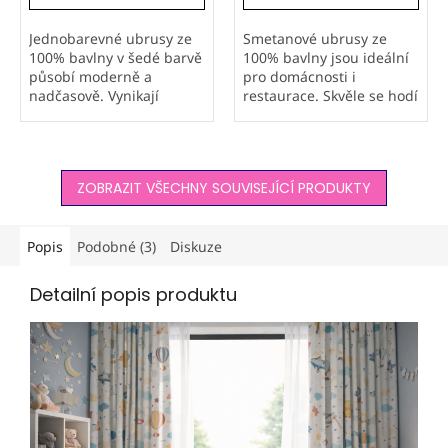
Jednobarevné ubrusy ze
Smetanové ubrusy ze
100% bavlny v šedé barvě
100% bavlny jsou ideální
působí moderně a
pro domácnosti i
nadčasově. Vynikají
restaurace. Skvěle se hodí
pevností, stálobarevností
na svatby, oslavy i
a dlouhou životností,
každodenní stolování.
vhodné pro domácnosti i
Přírodní materiál zajišťuje
restaurace. Kvalitní
vysokou kvalitu, dlouhou
ZOBRAZIT VŠECHNY SOUVISEJÍCÍ PRODUKTY
přírodní materiál...
životnost a...
Popis
Podobné (3)
Diskuze
Detailní popis produktu