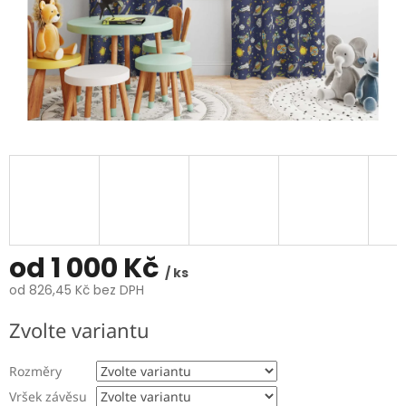
od
1 000 Kč
/ ks
od
826,45 Kč
bez DPH
Měrná
Zvolte variantu
cena:
Rozměry
Vršek závěsu