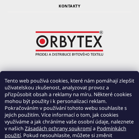
KONTAKTY
ORBYTEX Chotoviny s.r.o.
Tento web používá cookies, které nám pomáhají zlepšit
uživatelskou zkušenost, analyzovat provoz a
PRŮMYSLOVÁ 220, ČERVENÉ ZÁHOŘÍ
přizpůsobit obsah a reklamy na míru. Některé cookies
391 37 CHOTOVINY
mohou být použity i k personalizaci reklam.
IČ: 28138252
Pokračováním v používání tohoto webu souhlasíte s
DIČ: CZ28138252
jejich použitím. Více informací o tom, jak cookies
využíváme a jak chráníme vaše osobní údaje, naleznete
Společnost zapsána v obchodním rejstříku vedeném u Krajského soudu v Českých
v našich
Zásadách ochrany soukromí
a
Podmínkách
Budějovicích, oddíl C, vložka 19654.
použití
. Pokud nesouhlasíte, můžete si změnit