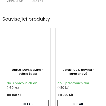
ZEPTAT SE
SDÍLET
Související produkty
Ubrus 100% bavlna -
Ubrus 100% bavlna -
světle šedá
smetanová
do 3 pracovních dní
do 3 pracovních dní
(>50 ks)
(>50 ks)
od
169 Kč
od
290 Kč
DETAIL
DETAIL