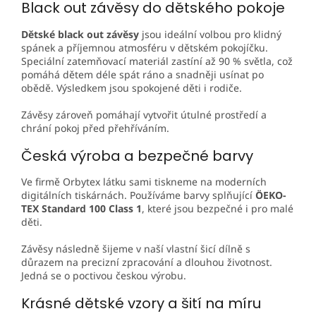
Black out závěsy do dětského pokoje
Dětské black out závěsy
jsou ideální volbou pro klidný
spánek a příjemnou atmosféru v dětském pokojíčku.
Speciální zatemňovací materiál zastíní až 90 % světla, což
pomáhá dětem déle spát ráno a snadněji usínat po
obědě. Výsledkem jsou spokojené děti i rodiče.
Závěsy zároveň pomáhají vytvořit útulné prostředí a
chrání pokoj před přehříváním.
Česká výroba a bezpečné barvy
Ve firmě
Orbytex
látku sami tiskneme na moderních
digitálních tiskárnách. Používáme barvy splňující
ÖEKO-
TEX Standard 100 Class 1
, které jsou bezpečné i pro malé
děti.
Závěsy následně šijeme v naší vlastní šicí dílně s
důrazem na precizní zpracování a dlouhou životnost.
Jedná se o poctivou českou výrobu.
Krásné dětské vzory a šití na míru