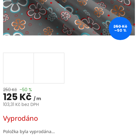
250 Kč
–50 %
250 Kč
–50 %
125 Kč
/ m
103,31 Kč bez DPH
Měrná
Vyprodáno
cena:
Položka byla vyprodána…