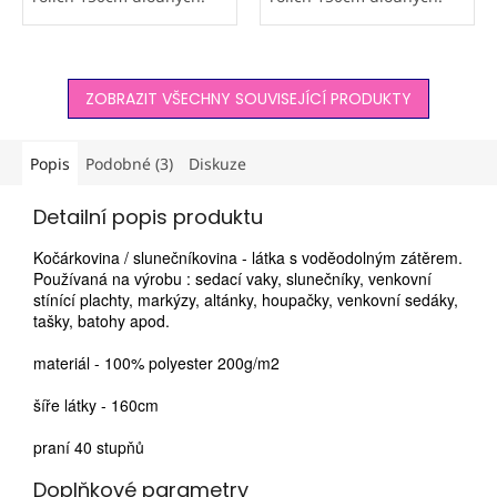
Proto množství nad 5m
Proto množství nad 5m
neobjednávejte do
neobjednávejte do
výdejních boxů.
výdejních boxů.
Kodura PVC FLAT /
Kodura PVC FLAT /
ZOBRAZIT VŠECHNY SOUVISEJÍCÍ PRODUKTY
slunečníkovina...
slunečníkovina...
Popis
Podobné (3)
Diskuze
Detailní popis produktu
Kočárkovina / slunečníkovina - látka s voděodolným zátěrem.
Používaná na výrobu : sedací vaky, slunečníky, venkovní
stínící plachty, markýzy, altánky, houpačky, venkovní sedáky,
tašky, batohy apod.
materiál - 100% polyester 200g/m2
šíře látky - 160cm
praní 40 stupňů
Doplňkové parametry