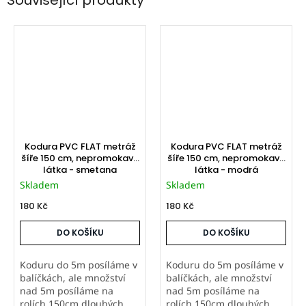
Kodura PVC FLAT metráž
Kodura PVC FLAT metráž
šíře 150 cm, nepromokavá
šíře 150 cm, nepromokavá
látka - smetana
látka - modrá
Skladem
Skladem
180 Kč
180 Kč
DO KOŠÍKU
DO KOŠÍKU
Koduru do 5m posíláme v
Koduru do 5m posíláme v
balíčkách, ale množství
balíčkách, ale množství
nad 5m posíláme na
nad 5m posíláme na
rolích 150cm dlouhých.
rolích 150cm dlouhých.