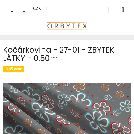
Přejít
na
CZK
NÁKUP
obsah
KOŠÍK
Kočárkovina - 27-01 - ZBYTEK
LÁTKY - 0,50m
Náš vzor