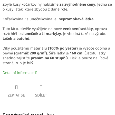
Zbylé kusy kočárkoviny
nabízíme
za zvýhodněné ceny
. Jedná se
o kusy látek, které zbydou z dané role.
Kočárkovina / slunečníkovina je
nepromokavá látka
.
Tuto látku skvěle využijete na nové
venkovní sedáky
, opravu
roztrhlého
slunečníku
či
markýzy
. Je vhodná také na výrobu
tašek a batohů
.
Díky použitému materiálu
(100% polyester)
je vysoce odolná a
pevná
(gramáž 200 g/m²)
. Šíře látky je
160 cm
. Čistotu látky
snadno zajistíte
praním na 60 stupňů
. Tisk je pouze na lícové
straně, rub je bílý.
Detailní informace
ZEPTAT SE
SDÍLET
Související produkty