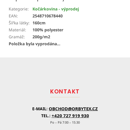
Kategorie
:
Kočárkovina - výprodej
EAN
:
2548710678440
Šířka látky
:
160cm
Materiál
:
100% polyester
Gramáž
:
200g/m2
Položka byla vyprodána…
Z
á
p
a
t
KONTAKT
í
OBCHOD@ORBYTEX.CZ
E-MAIL:
+420 727 919 930
TEL.:
Po – Pá 7:00 – 15:30