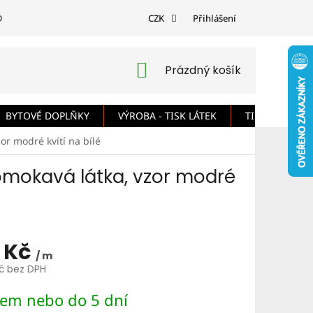
DMÍNKY
PODMÍNKY OCHRANY OSOBNÍCH ÚDAJŮ
CZK
Přihlášení
ODSTOUPE
NÁKUPNÍ
Prázdný košík
KOŠÍK
BYTOVÉ DOPLŇKY
VÝROBA - TISK LÁTEK
TIPY A RADY
or modré kvítí na bílé
omokavá látka, vzor modré
 Kč
/ m
Kč bez DPH
dem nebo do 5 dní