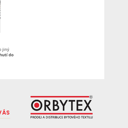
o jiný
chutí do
VÁS