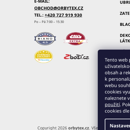
E-MAIL:
UBR
OBCHOD@ORBYTEX.CZ
ZAT
+420 727 919 930
TEL.:
Po – Pá 7:00 – 15:30
BLAC
DEK
LÁT
ZÁC
Tento web p
KOČ
uživatelsko
SLU
obsah a rek
k personali
ŘASÍ
webu souhla
VZO
cookies vyu
naleznete 
použití
. Po
cookies dle
Nastave
Copyright 2026
orbytex.cz
. Všechna práva vyhr