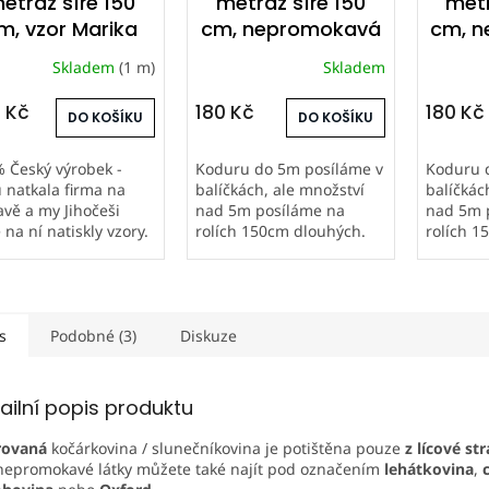
etráž šíře 150
metráž šíře 150
metr
m, vzor Marika
cm, nepromokavá
cm, 
šedá
látka - bílá
lát
Skladem
(1 m)
Skladem
 Kč
180 Kč
180 Kč
DO KOŠÍKU
DO KOŠÍKU
 Český výrobek -
Koduru do 5m posíláme v
Koduru 
u natkala firma na
balíčkách, ale množství
balíčkác
vě a my Jihočeši
nad 5m posíláme na
nad 5m 
 na ní natiskly vzory.
rolích 150cm dlouhých.
rolích 1
á a odolná látka
Proto množství nad 5m
Proto m
átkovina) je přímo
neobjednávejte do
neobjed
ná k výrobě
výdejních boxů.
výdejníc
adních lehátek.
Kodura PVC FLAT /
Kodura P
kovina je silnější...
slunečníkovina...
sluneční
s
Podobné (3)
Diskuze
ailní popis produktu
rovaná
kočárkovina / slunečníkovina je potištěna pouze
z lícové st
nepromokavé látky můžete také najít pod označením
lehátkovina
,