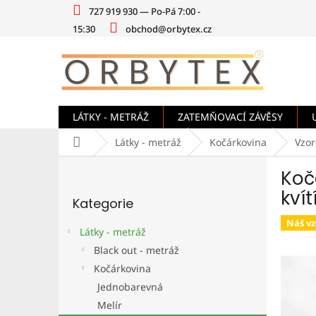
Přejít
727 919 930 — Po-Pá 7:00 -
na
15:30
obchod@orbytex.cz
obsah
LÁTKY - METRÁŽ
ZATEMŇOVACÍ ZÁVĚSY
Domů
Látky - metráž
Kočárkovina
Vzo
P
Koč
o
Přeskočit
s
kvít
Kategorie
kategorie
t
r
Náš vz
Látky - metráž
a
Black out - metráž
n
Kočárkovina
n
í
Jednobarevná
p
Melír