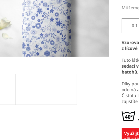
Můžeme 
Vzorov
z lícové
Tuto lát
sedací 
batohů
.
Díky po
odolná 
Čistotu 
zajistíte
Využij