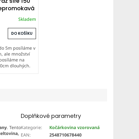
áž šíře 150
nepromokavá
ka - tmavě
Skladem
šedá
DO KOŠÍKU
do 5m posíláme v
h, ale množství
posíláme na
50cm dlouhých.
nožství nad 5m
návejte do
h boxů.
VC FLAT /
kovina...
Doplňkové parametry
rany
. Tento
Kategorie
:
Kočárkovina vzorovaná
celtovina,
EAN
:
2548710678440