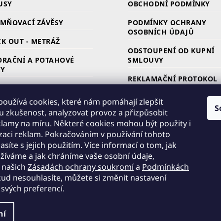
USY
OBCHODNÍ PODMÍNKY
EMŇOVACÍ ZÁVĚSY
PODMÍNKY OCHRANY
OSOBNÍCH ÚDAJŮ
K OUT - METRÁŽ
ODSTOUPENÍ OD KUPNÍ
ORAČNÍ A POTAHOVÉ
SMLOUVY
KY
REKLAMAČNÍ PROTOKOL
LONY
ZPŮSOB A CENA DOPRAV
oužívá cookies, které nám pomáhají zlepšit
ARKOVINA /
S
u zkušenost, analyzovat provoz a přizpůsobit
NEČNÍKOVINA
ZPŮSOB PLATBY
lamy na míru. Některé cookies mohou být použity i
zaci reklam. Pokračováním v používání tohoto
CÍ STUHY
DOBA DODÁNÍ
síte s jejich použitím. Více informací o tom, jak
RKY LÁTEK
KONTAKTY
žíváme a jak chráníme vaše osobní údaje,
v našich
Zásadách ochrany soukromí
a
Podmínkách
kud nesouhlasíte, můžete si změnit nastavení
 svých preferencí.
ní
azena.