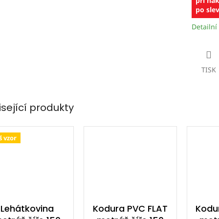
při ná
po slev
Detailní
TISK
isející produkty
 vzor
Lehátkovina
Kodura PVC FLAT
Kodu