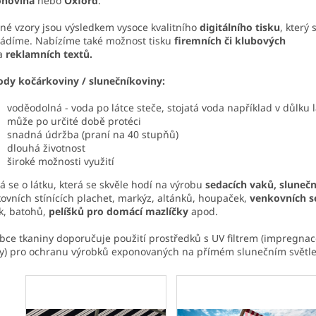
ohovina
nebo
Oxford
.
né vzory jsou výsledkem vysoce kvalitního
digitálního tisku
, který
ádíme. Nabízíme také možnost tisku
firemních či klubových
a
reklamních textů.
dy kočárkoviny / slunečníkoviny:
voděodolná - voda po látce steče, stojatá voda například v důlku l
může po určité době protéci
snadná údržba (praní na 40 stupňů)
dlouhá životnost
široké možnosti využití
á se o látku, která se skvěle hodí na výrobu
sedacích vaků, sluneč
ovních stínících plachet, markýz, altánků, houpaček,
venkovních 
k, batohů,
pelíšků pro domácí mazlíčky
apod.
bce tkaniny doporučuje použití prostředků s UV filtrem (impregna
y) pro ochranu výrobků exponovaných na přímém slunečním světle