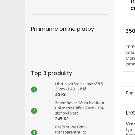
m
c
Přijímáme online platby
350
100%
látk
Mora
jsme
Pevn
Top 3 produkty
(leh
urče
Ubrusová štola v metráži š.
zahr
35cm - BA01 - bílá
Lehát
Popi
40 Kč
Zatemňovací látka blackout
uni metráž šíře 150cm - 104
Det
slonová kost
245 Kč
Vzo
Řasící stuha 8cm -
typ 
transparentní 1:2