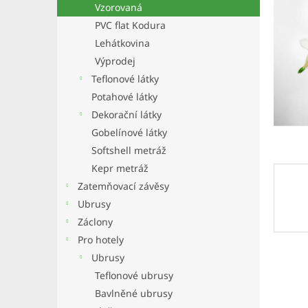
a
Vzorovaná
n
PVC flat Kodura
e
Lehátkovina
l
Výprodej
Teflonové látky
Potahové látky
Dekorační látky
Gobelínové látky
Softshell metráž
Kepr metráž
Zatemňovací závěsy
Ubrusy
Záclony
Pro hotely
Ubrusy
Teflonové ubrusy
Bavlněné ubrusy