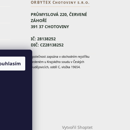
ORBYTEX Chotoviny s.r.o.
PRŮMYSLOVÁ 220, ČERVENÉ
ZÁHOŘÍ
391 37 CHOTOVINY
IČ: 28138252
DIČ: CZ28138252
Y
Společnost zapsána v obchodním rejstříku
vedeném u Krajského soudu v Českých
ouhlasím
Budějovicích, oddíl C, vložka 19654.
Vytvořil Shoptet