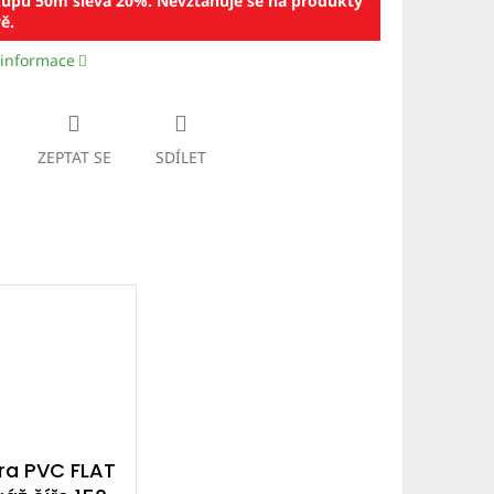
kupu 50m sleva 20%. Nevztahuje se na produkty
ě.
 informace
ZEPTAT SE
SDÍLET
ra PVC FLAT