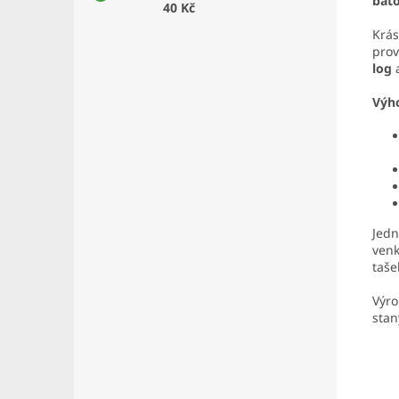
bat
40 Kč
Krás
prov
log
Výho
Jedn
venk
taše
Výro
stan