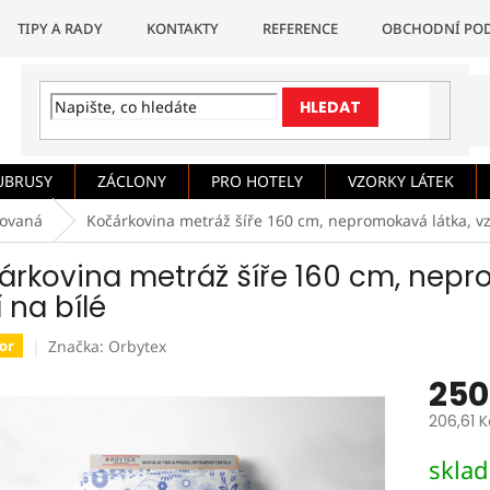
TIPY A RADY
KONTAKTY
REFERENCE
OBCHODNÍ PO
HLEDAT
UBRUSY
ZÁCLONY
PRO HOTELY
VZORKY LÁTEK
rovaná
Kočárkovina metráž šíře 160 cm, nepromokavá látka, vz
árkovina metráž šíře 160 cm, nepr
í na bílé
Značka:
Orbytex
or
250
206,61 
Měrná
skla
cena: