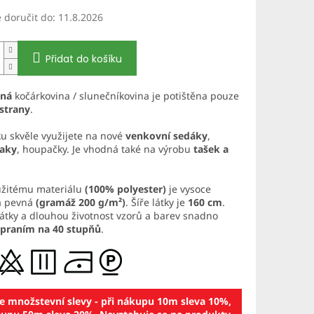
doručit do:
11.8.2026
Přidat do košíku
aná
kočárkovina / slunečníkovina je potištěna pouze
 strany
.
ku skvěle využijete na nové
venkovní sedáky
,
vaky
, houpačky. Je vhodná také na výrobu
tašek a
užitému materiálu
(100% polyester)
je vysoce
a pevná
(gramáž 200 g/m²)
. Šíře látky je
160 cm
.
látky a dlouhou životnost vzorů a barev snadno
praním na 40 stupňů
.
te množstevní slevy - při nákupu 10m sleva 10%,