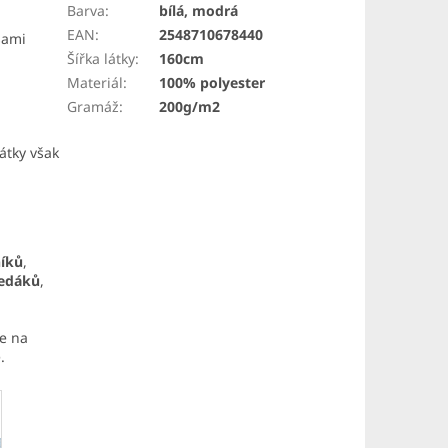
Barva
:
bílá, modrá
EAN
:
2548710678440
 sami
Šířka látky
:
160cm
Materiál
:
100% polyester
Gramáž
:
200g/m2
átky však
níků
,
sedáků
,
ce na
.