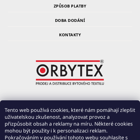
ZPŮSOB PLATBY
DOBA DODÁNÍ
KONTAKTY
ORBYTEX Chotoviny s.r.o.
Tento web používá cookies, které nám pomáhají zlepšit
uživatelskou zkušenost, analyzovat provoz a
PRŮMYSLOVÁ 220, ČERVENÉ ZÁHOŘÍ
přizpůsobit obsah a reklamy na míru. Některé cookies
391 37 CHOTOVINY
mohou být použity i k personalizaci reklam.
IČ: 28138252
Pokračováním v používání tohoto webu souhlasíte s