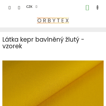
Přejít
na
CZK
NÁKUP
obsah
KOŠÍK
Látka kepr bavlněný žlutý -
vzorek