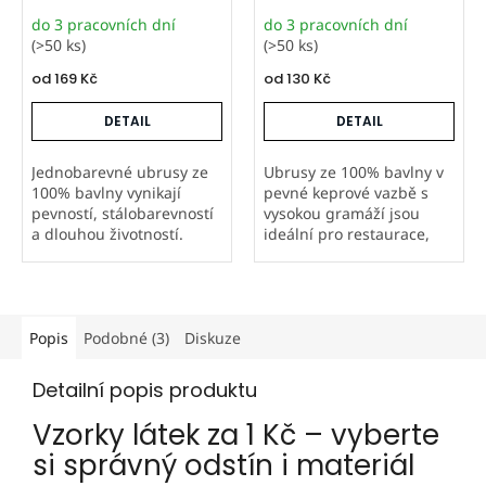
do 3 pracovních dní
do 3 pracovních dní
(>50 ks)
(>50 ks)
od
169 Kč
od
130 Kč
DETAIL
DETAIL
Jednobarevné ubrusy ze
Ubrusy ze 100% bavlny v
100% bavlny vynikají
pevné keprové vazbě s
pevností, stálobarevností
vysokou gramáží jsou
a dlouhou životností.
ideální pro restaurace,
Kvalitní přírodní materiál
hotely i další gastro
je vhodný pro domácnosti
provozy. Šijeme je v
i restaurace. Ušito v naší
Orbytexu v České
firmě Orbytex s důrazem
republice ve
na...
standardních i
Popis
Podobné (3)
Diskuze
atypických...
Detailní popis produktu
Vzorky látek za 1 Kč – vyberte
si správný odstín i materiál