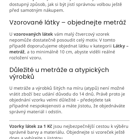
dostupný způsob, jak si být jistí správnou volbou ještě
před samotným nákupem.
Vzorované látky – objednejte metráž
U
vzorovaných látek
vám malý čtvercový vzorek
nepomůže dostatečně posoudit celý motiv. V tomto
případě doporučujeme objednat látku v kategorii
Látky –
metráž
, a to minimálně 10 cm, abyste viděli reálné
rozložení vzoru.
Důležité u metráže a atypických
výrobků
U metráže a výrobků šitých na míru (atypů) není možné
vrátit zboží bez udání důvodu do 14 dnů. Právě proto je
objednání vzorku velmi důležité – předejdete tak
případné nespokojenosti a máte jistotu, že objednáváte
správný materiál i odstín.
Vzorky látek za 1 Kč
jsou nejbezpečnější cestou k výběru
správné barvy a materiálu. Objednejte si vzoreček ještě
dnes a vybírejte s jistotou.