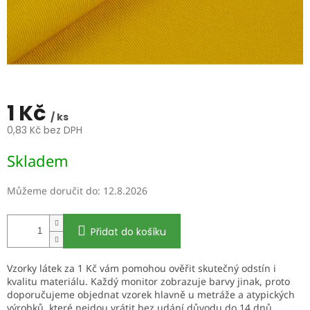
1 Kč
/ ks
0,83 Kč bez DPH
Měrná
Skladem
cena:
Můžeme doručit do:
12.8.2026
Přidat do košíku
Vzorky látek za 1 Kč vám pomohou ověřit skutečný odstín i
kvalitu materiálu. Každý monitor zobrazuje barvy jinak, proto
doporučujeme objednat vzorek hlavně u metráže a atypických
výrobků, které nejdou vrátit bez udání důvodu do 14 dnů.