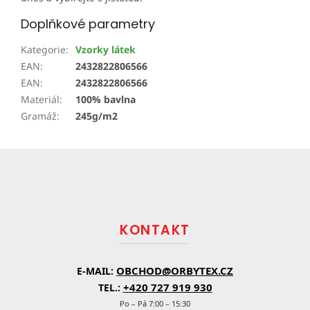
Doplňkové parametry
Kategorie
:
Vzorky látek
EAN
:
2432822806566
EAN
:
2432822806566
Materiál
:
100% bavlna
Gramáž
:
245g/m2
Z
á
p
a
t
KONTAKT
í
OBCHOD@ORBYTEX.CZ
E-MAIL:
+420 727 919 930
TEL.:
Po – Pá 7:00 – 15:30