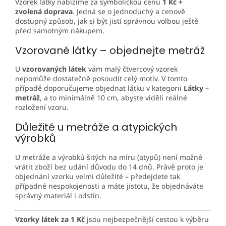
Vzorek látky nabízíme za symbolickou cenu
1 Kč +
zvolená doprava
. Jedná se o jednoduchý a cenově
dostupný způsob, jak si být jistí správnou volbou ještě
před samotným nákupem.
Vzorované látky – objednejte metráž
U
vzorovaných látek
vám malý čtvercový vzorek
nepomůže dostatečně posoudit celý motiv. V tomto
případě doporučujeme objednat látku v kategorii
Látky –
metráž
, a to minimálně 10 cm, abyste viděli reálné
rozložení vzoru.
Důležité u metráže a atypických
výrobků
U metráže a výrobků šitých na míru (atypů) není možné
vrátit zboží bez udání důvodu do 14 dnů. Právě proto je
objednání vzorku velmi důležité – předejdete tak
případné nespokojenosti a máte jistotu, že objednáváte
správný materiál i odstín.
Vzorky látek za 1 Kč
jsou nejbezpečnější cestou k výběru