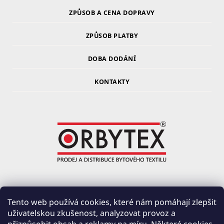
ZPŮSOB A CENA DOPRAVY
ZPŮSOB PLATBY
DOBA DODÁNÍ
KONTAKTY
ORBYTEX Chotoviny s.r.o.
Tento web používá cookies, které nám pomáhají zlepšit
uživatelskou zkušenost, analyzovat provoz a
PRŮMYSLOVÁ 220, ČERVENÉ ZÁHOŘÍ
391 37 CHOTOVINY