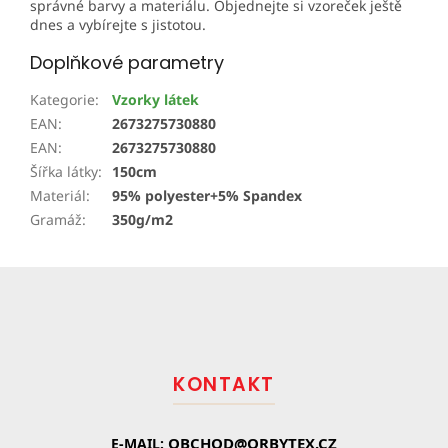
správné barvy a materiálu. Objednejte si vzoreček ještě
dnes a vybírejte s jistotou.
Doplňkové parametry
Kategorie
:
Vzorky látek
EAN
:
2673275730880
EAN
:
2673275730880
Šířka látky
:
150cm
Materiál
:
95% polyester+5% Spandex
Gramáž
:
350g/m2
Z
á
p
a
t
KONTAKT
í
OBCHOD@ORBYTEX.CZ
E-MAIL: