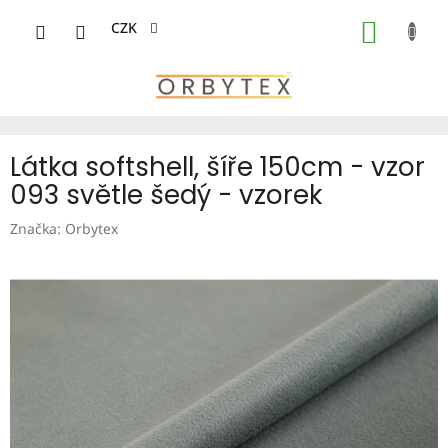
Přejít
na
CZK
NÁKUP
obsah
KOŠÍK
Látka softshell, šíře 150cm - vzor
093 světle šedý - vzorek
Značka:
Orbytex