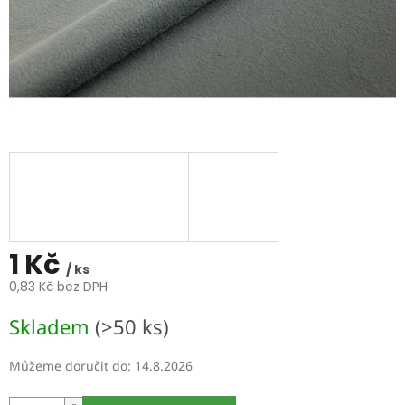
1 Kč
/ ks
0,83 Kč bez DPH
Měrná
Skladem
(>50 ks)
cena:
Můžeme doručit do:
14.8.2026