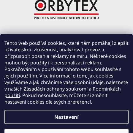
ORBYTEX Chotoviny s.r.o.
Tento web používá cookies, které nám pomáhají zlepšit
uživatelskou zkušenost, analyzovat provoz a
PRŮMYSLOVÁ 220, ČERVENÉ ZÁHOŘÍ
přizpůsobit obsah a reklamy na míru. Některé cookies
391 37 CHOTOVINY
mohou být použity i k personalizaci reklam.
IČ: 28138252
Pokračováním v používání tohoto webu souhlasíte s
DIČ: CZ28138252
jejich použitím. Více informací o tom, jak cookies
využíváme a jak chráníme vaše osobní údaje, naleznete
Společnost zapsána v obchodním rejstříku vedeném u Krajského soudu v Českých
v našich
Zásadách ochrany soukromí
a
Podmínkách
Budějovicích, oddíl C, vložka 19654.
použití
. Pokud nesouhlasíte, můžete si změnit
nastavení cookies dle svých preferencí.
Nastavení
Vytvořil Shoptet