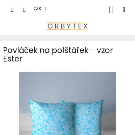
Přejít
na
CZK
NÁKUP
obsah
KOŠÍK
Povláček na polštářek - vzor
Ester