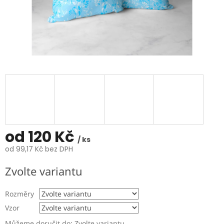
od
120 Kč
/ ks
od
99,17 Kč
bez DPH
Měrná
Zvolte variantu
cena:
Rozměry
Vzor
Můžeme doručit do:
Zvolte variantu