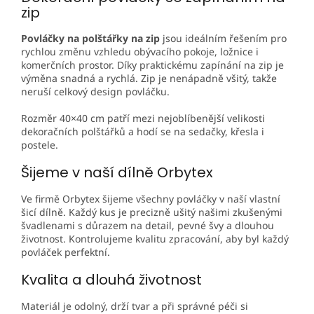
zip
Povláčky na polštářky na zip
jsou ideálním řešením pro
rychlou změnu vzhledu obývacího pokoje, ložnice i
komerčních prostor. Díky praktickému zapínání na zip je
výměna snadná a rychlá. Zip je nenápadně všitý, takže
neruší celkový design povláčku.
Rozměr 40×40 cm patří mezi nejoblíbenější velikosti
dekoračních polštářků a hodí se na sedačky, křesla i
postele.
Šijeme v naší dílně Orbytex
Ve firmě
Orbytex
šijeme všechny povláčky v naší vlastní
šicí dílně. Každý kus je precizně ušitý našimi zkušenými
švadlenami s důrazem na detail, pevné švy a dlouhou
životnost. Kontrolujeme kvalitu zpracování, aby byl každý
povláček perfektní.
Kvalita a dlouhá životnost
Materiál je odolný, drží tvar a při správné péči si