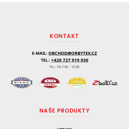
Z
á
p
a
t
KONTAKT
í
OBCHOD@ORBYTEX.CZ
E-MAIL:
+420 727 919 930
TEL.:
Po – Pá 7:00 – 15:30
NAŠE PRODUKTY