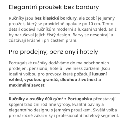
Elegantní proužek bez bordury
Ručníky jsou
bez klasické bordury
, ale zdobí je jemný
proužek, který se pravidelně opakuje po 10 cm. Tento
detail dodává ručníkům moderní a luxusní vzhled, aniž
by narušoval jejich čistý design. Barvy se nesepírají a
zůstávají krásné i při častém praní.
Pro prodejny, penziony i hotely
Portugalské ručníky dodáváme do maloobchodních
prodejen, penzionů, hotelů i wellness zařízení. Jsou
ideální volbou pro provozy, které požadují
luxusní
vzhled, vysokou gramáž, dlouhou životnost a
maximální savost
.
Ručníky a osušky 600 g/m² z Portugalska
představují
spojení tradiční rodinné výroby, kvalitní bavlny a
elegantního designu s jemným proužkem. Skvělá volba
pro náročné zákazníky i profesionální hotelový segment.