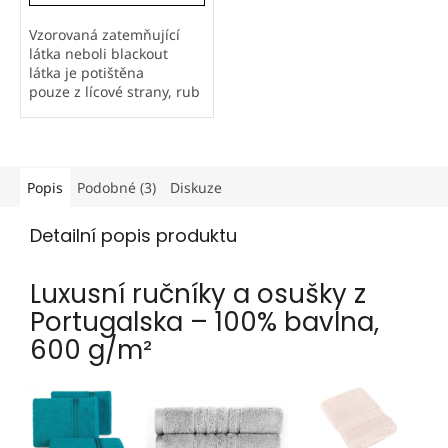
Vzorovaná zatemňující
látka neboli blackout
látka je potištěna
pouze z lícové strany, rub
je bílošedý. Všechny vzory
si tiskneme sami. Jedná
se...
Popis
Podobné (3)
Diskuze
Detailní popis produktu
Luxusní ručníky a osušky z
Portugalska – 100% bavlna,
600 g/m²