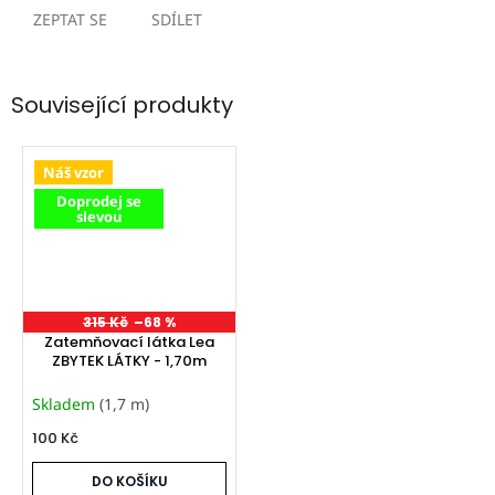
ZEPTAT SE
SDÍLET
Související produkty
Náš vzor
Doprodej se
slevou
315 Kč
–68 %
Zatemňovací látka Lea
ZBYTEK LÁTKY - 1,70m
Skladem
(1,7 m)
100 Kč
DO KOŠÍKU