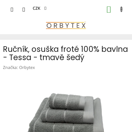
Přejít
na
CZK
NÁKUP
obsah
KOŠÍK
Ručník, osuška froté 100% bavlna
- Tessa - tmavě šedý
Značka:
Orbytex