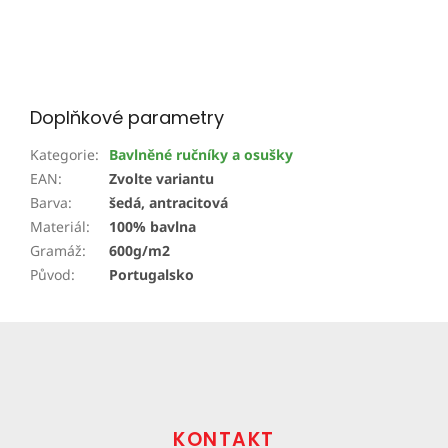
Doplňkové parametry
Kategorie
:
Bavlněné ručníky a osušky
EAN
:
Zvolte variantu
Barva
:
šedá, antracitová
Materiál
:
100% bavlna
Gramáž
:
600g/m2
Původ
:
Portugalsko
Z
á
p
a
t
KONTAKT
í