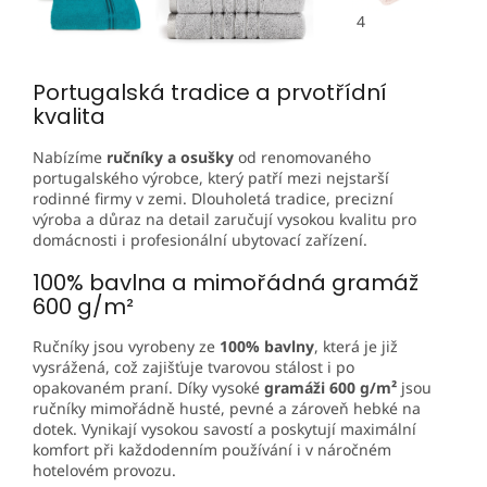
4
Portugalská tradice a prvotřídní
kvalita
Nabízíme
ručníky a osušky
od renomovaného
portugalského výrobce, který patří mezi nejstarší
rodinné firmy v zemi. Dlouholetá tradice, precizní
výroba a důraz na detail zaručují vysokou kvalitu pro
domácnosti i profesionální ubytovací zařízení.
100% bavlna a mimořádná gramáž
600 g/m²
Ručníky jsou vyrobeny ze
100% bavlny
, která je již
vysrážená, což zajišťuje tvarovou stálost i po
opakovaném praní. Díky vysoké
gramáži 600 g/m²
jsou
ručníky mimořádně husté, pevné a zároveň hebké na
dotek. Vynikají vysokou savostí a poskytují maximální
komfort při každodenním používání i v náročném
hotelovém provozu.