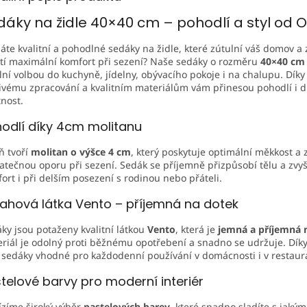
dáky na židle 40×40 cm – pohodlí a styl od 
áte kvalitní a pohodlné sedáky na židle, které zútulní váš domov a
stí maximální komfort při sezení? Naše sedáky o rozměru
40×40 cm
lní volbou do kuchyně, jídelny, obývacího pokoje i na chalupu. Díky
ivému zpracování a kvalitním materiálům vám přinesou pohodlí i 
tnost.
odlí díky 4cm molitanu
ň tvoří
molitan o výšce 4 cm
, který poskytuje optimální měkkost a
atečnou oporu při sezení. Sedák se příjemně přizpůsobí tělu a zvy
ort i při delším posezení s rodinou nebo přáteli.
ahová látka Vento – příjemná na dotek
ky jsou potaženy kvalitní látkou
Vento
, která je
jemná a příjemná 
riál je odolný proti běžnému opotřebení a snadno se udržuje. Dík
 sedáky vhodné pro každodenní používání v domácnosti i v restaur
telové barvy pro moderní interiér
zíme široký výběr
pastelových barev
, které snadno sladíte s jakým