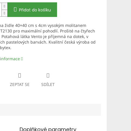
Přidat do košíku
na židle 40×40 cm s 4cm vysokým molitanem
T2130 pro maximální pohodlí. Prošité na čtyřech
 Potahová látka Vento je příjemná na dotek, v
h pastelových barvách. Kvalitní česká výroba od
bytex
.
 informace
ZEPTAT SE
SDÍLET
Doplňkové parametry