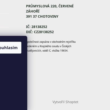
PRŮMYSLOVÁ 220, ČERVENÉ
ZÁHOŘÍ
391 37 CHOTOVINY
IČ: 28138252
DIČ: CZ28138252
Y
Společnost zapsána v obchodním rejstříku
vedeném u Krajského soudu v Českých
ouhlasím
Budějovicích, oddíl C, vložka 19654.
Vytvořil Shoptet