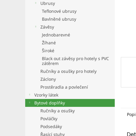
a
Ubrusy
n
Teflonové ubrusy
e
Bavlněné ubrusy
l
Závěsy
Jednobarevné
Žíhané
Široké
Black out závěsy pro hotely s PVC
zátěrem
Ručníky a osušky pro hotely
Záclony
Prostěradla a povlečení
Vzorky látek
Bytové doplňky
Ručníky a osušky
Popi
Povláčky
Podsedáky
Det
Řasící stuhy