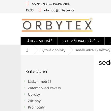
Přejít
727 919 930 — Po-Pá 7:00 -
na
15:30
obchod@orbytex.cz
obsah
LÁTKY - METRÁŽ
ZATEMŇOVACÍ ZÁVĚSY
Domů
Bytové doplňky
sedák 40x40 - béžový
P
sed
o
Přeskočit
s
Kategorie
kategorie
t
r
Látky - metráž
a
Zatemňovací závěsy
n
Ubrusy
n
í
Záclony
p
Pro hotely