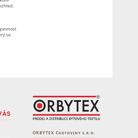
vzhled.
, pevnost
erý se
VÁS
ORBYTEX Chotoviny s.r.o.