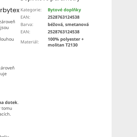
Orbytex
Kategorie
:
Bytové doplňky
EAN
:
2528763124538
 zároveň
Barva
:
béžová, smetanová
jsou
EAN
:
2528763124538
dlouhou
100% polyester +
Materiál
:
molitan T2130
 zároveň
šuje
na dotek
.
y tomu
acích.
koliv