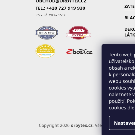
OBCHOD@ORBYTEX.CZ
ZAT
+420 727 919 930
TEL.:
Po – Pá 7:00 – 15:30
BLAC
DEK
LÁT
ZÁC
Tento web p
KOČ
uživatelsko
SLU
obsah a rek
k personali
ŘASÍ
webu souhla
VZO
cookies vyu
naleznete 
použití
. Po
cookies dle
Nastave
Copyright 2026
orbytex.cz
. Všechna práva vyhr