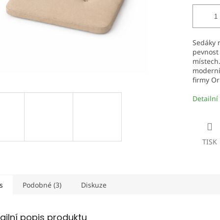
Sedáky 
pevnost 
místech.
moderníc
firmy
Or
Detailní
TISK
s
Podobné (3)
Diskuze
ailní popis produktu