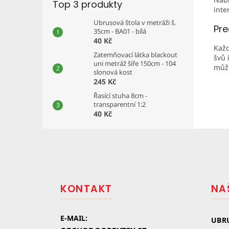
Top 3 produkty
inte
Ubrusová štola v metráži š.
Pre
35cm - BA01 - bílá
40 Kč
Každ
Zatemňovací látka blackout
švů 
uni metráž šíře 150cm - 104
může
slonová kost
245 Kč
Řasící stuha 8cm -
transparentní 1:2
40 Kč
Z
á
p
a
t
KONTAKT
NA
í
E-MAIL:
UBR