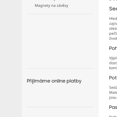
Magnety na závěsy
Se
Hled
zaji
ideá
pečl
živo
Poh
Výpl
dost
komf
Pot
Přijímáme online platby
Sedá
Mate
jsou
Pas
Nabí