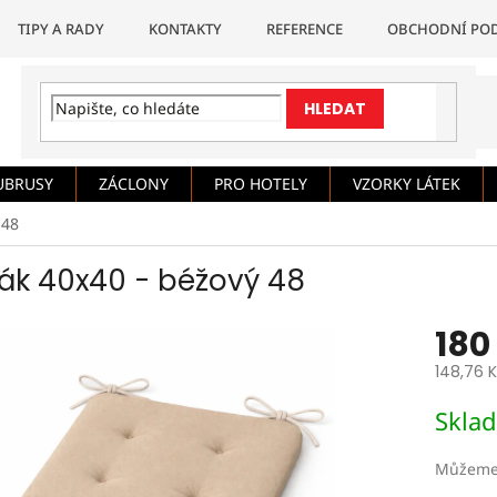
TIPY A RADY
KONTAKTY
REFERENCE
OBCHODNÍ PO
HLEDAT
UBRUSY
ZÁCLONY
PRO HOTELY
VZORKY LÁTEK
 48
ák 40x40 - béžový 48
180
148,76 
Měrná
Skla
cena:
Můžeme 