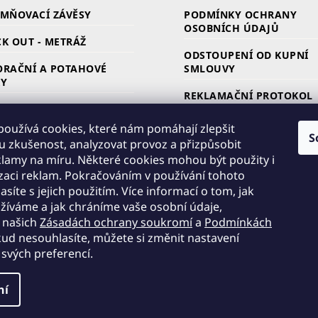
EMŇOVACÍ ZÁVĚSY
PODMÍNKY OCHRANY
OSOBNÍCH ÚDAJŮ
K OUT - METRÁŽ
ODSTOUPENÍ OD KUPNÍ
ORAČNÍ A POTAHOVÉ
SMLOUVY
KY
REKLAMAČNÍ PROTOKOL
LONY
ZPŮSOB A CENA DOPRAV
oužívá cookies, které nám pomáhají zlepšit
ARKOVINA /
S
u zkušenost, analyzovat provoz a přizpůsobit
NEČNÍKOVINA
ZPŮSOB PLATBY
lamy na míru. Některé cookies mohou být použity i
zaci reklam. Pokračováním v používání tohoto
CÍ STUHY
DOBA DODÁNÍ
síte s jejich použitím. Více informací o tom, jak
RKY LÁTEK
KONTAKTY
žíváme a jak chráníme vaše osobní údaje,
v našich
Zásadách ochrany soukromí
a
Podmínkách
kud nesouhlasíte, můžete si změnit nastavení
 svých preferencí.
ní
azena.