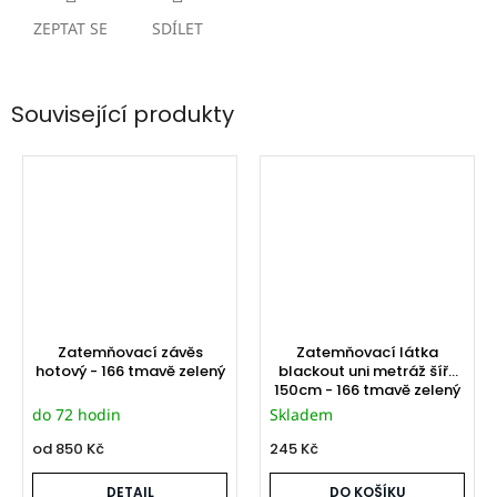
ZEPTAT SE
SDÍLET
Související produkty
Zatemňovací závěs
Zatemňovací látka
hotový - 166 tmavě zelený
blackout uni metráž šíře
150cm - 166 tmavě zelený
do 72 hodin
Skladem
od
850 Kč
245 Kč
DETAIL
DO KOŠÍKU