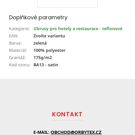
Doplňkové parametry
Kategorie
:
Ubrusy pro hotely a restaurace - teflonové
EAN
:
Zvolte variantu
Barva
:
zelená
Materiál
:
100% polyester
Gramáž
:
175g/m2
Kod vzoru
:
BA13 - satin
Z
á
p
a
t
KONTAKT
í
OBCHOD@ORBYTEX.CZ
E-MAIL: