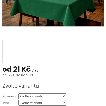
od
21 Kč
/ ks
od
17,36 Kč
bez DPH
Měrná
Zvolte variantu
cena:
Rozměry
Tvar