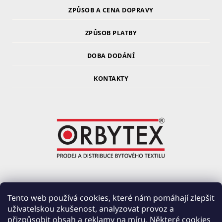
ZPŮSOB A CENA DOPRAVY
ZPŮSOB PLATBY
DOBA DODÁNÍ
KONTAKTY
ORBYTEX Chotoviny s.r.o.
Tento web používá cookies, které nám pomáhají zlepšit
uživatelskou zkušenost, analyzovat provoz a
PRŮMYSLOVÁ 220, ČERVENÉ ZÁHOŘÍ
přizpůsobit obsah a reklamy na míru. Některé cookies
391 37 CHOTOVINY