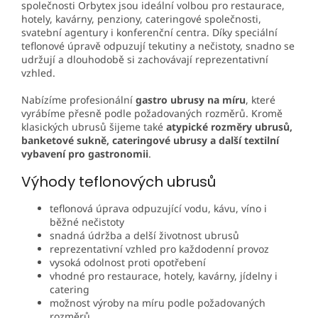
společnosti Orbytex jsou ideální volbou pro restaurace,
hotely, kavárny, penziony, cateringové společnosti,
svatební agentury i konferenční centra. Díky speciální
teflonové úpravě odpuzují tekutiny a nečistoty, snadno se
udržují a dlouhodobě si zachovávají reprezentativní
vzhled.
Nabízíme profesionální
gastro ubrusy na míru
, které
vyrábíme přesně podle požadovaných rozměrů. Kromě
klasických ubrusů šijeme také
atypické rozměry ubrusů,
banketové sukně, cateringové ubrusy a další textilní
vybavení pro gastronomii
.
Výhody teflonových ubrusů
teflonová úprava odpuzující vodu, kávu, víno i
běžné nečistoty
snadná údržba a delší životnost ubrusů
reprezentativní vzhled pro každodenní provoz
vysoká odolnost proti opotřebení
vhodné pro restaurace, hotely, kavárny, jídelny i
catering
možnost výroby na míru podle požadovaných
rozměrů