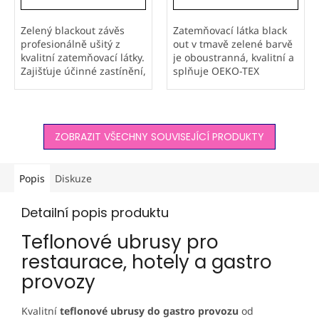
Zelený blackout závěs
Zatemňovací látka black
profesionálně ušitý z
out v tmavě zelené barvě
kvalitní zatemňovací látky.
je oboustranná, kvalitní a
Zajišťuje účinné zastínění,
splňuje OEKO-TEX
soukromí a tepelný
Standard 100. Elegantní
komfort. Přírodní zelený
odstín se skvěle
odstín navodí klidnou
kombinuje se dřevem a
atmosféru a hodí se do
hodí se do domácností i
ZOBRAZIT VŠECHNY SOUVISEJÍCÍ PRODUKTY
ložnic i...
komerčních...
Popis
Diskuze
Detailní popis produktu
Teflonové ubrusy pro
restaurace, hotely a gastro
provozy
Kvalitní
teflonové ubrusy do gastro provozu
od