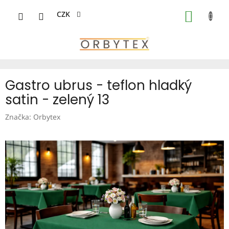
Přejít
na
CZK
NÁKUP
obsah
KOŠÍK
Gastro ubrus - teflon hladký
satin - zelený 13
Značka:
Orbytex