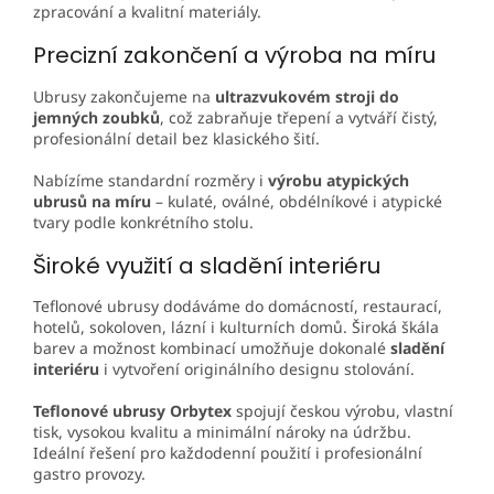
zpracování a kvalitní materiály.
Precizní zakončení a výroba na míru
Ubrusy zakončujeme na
ultrazvukovém stroji do
jemných zoubků
, což zabraňuje třepení a vytváří čistý,
profesionální detail bez klasického šití.
Nabízíme standardní rozměry i
výrobu atypických
ubrusů na míru
– kulaté, oválné, obdélníkové i atypické
tvary podle konkrétního stolu.
Široké využití a sladění interiéru
Teflonové ubrusy dodáváme do domácností, restaurací,
hotelů, sokoloven, lázní i kulturních domů. Široká škála
barev a možnost kombinací umožňuje dokonalé
sladění
interiéru
i vytvoření originálního designu stolování.
Teflonové ubrusy Orbytex
spojují českou výrobu, vlastní
tisk, vysokou kvalitu a minimální nároky na údržbu.
Ideální řešení pro každodenní použití i profesionální
gastro provozy.