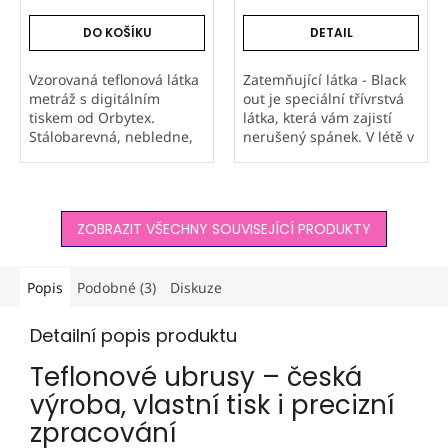
DO KOŠÍKU
DETAIL
Vzorovaná teflonová látka
Zatemňující látka - Black
metráž s digitálním
out je speciální třívrstvá
tiskem od Orbytex.
látka, která vám zajistí
Stálobarevná, nebledne,
nerušený spánek. V létě v
nesepírá se a odpuzuje
místnosti udržuje
vodu i nečistoty. Možnost
příjemný chlad a v zimě
tisku vlastních vzorů a
pomáhá zmírnit úniky
firemních log. Ideální na
tepla. Závěsy z této...
ZOBRAZIT VŠECHNY SOUVISEJÍCÍ PRODUKTY
ubrusy,...
Popis
Podobné (3)
Diskuze
Detailní popis produktu
Teflonové ubrusy – česká
výroba, vlastní tisk i precizní
zpracování