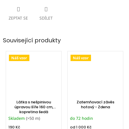
ZEPTAT SE
SDÍLET
Související produkty
Náš vzor
Náš vzor
Látka s nešpinivou
Zatemňovací závěs
úpravou šíře 160 cm,
hotový - Zdena
kopretina šedá
Skladem
(>50 m)
do 72 hodin
190 Kč
od
1 000 Kč