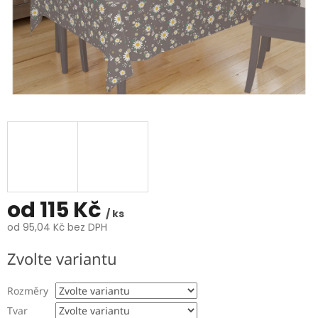
od
115 Kč
/ ks
od
95,04 Kč
bez DPH
Měrná
Zvolte variantu
cena:
Rozměry
Tvar