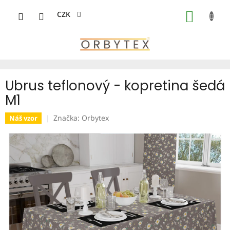
Přejít
na
CZK
NÁKUP
obsah
KOŠÍK
Ubrus teflonový - kopretina šedá
M1
Značka:
Orbytex
Náš vzor