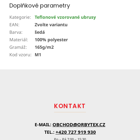
Doplňkové parametry
Kategorie
:
Teflonové vzorované ubrusy
EAN
:
Zvolte variantu
Barva
:
šedá
Materiál
:
100% polyester
Gramáž
:
165g/m2
Kod vzoru
:
M1
Z
á
p
a
t
KONTAKT
í
OBCHOD@ORBYTEX.CZ
E-MAIL:
+420 727 919 930
TEL.:
Po – Pá 7:00 – 15:30