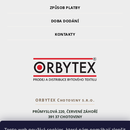
ZPŮSOB PLATBY
DOBA DODÁNÍ
KONTAKTY
ORBYTEX Chotoviny s.r.o.
PRŮMYSLOVÁ 220, ČERVENÉ ZÁHOŘÍ
391 37 CHOTOVINY
IČ: 28138252
Tento web používá cookies, které nám pomáhají zlepšit