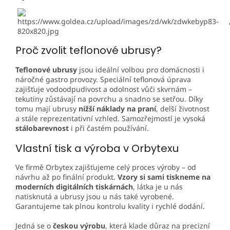
Proč zvolit teflonové ubrusy?
Teflonové ubrusy
jsou ideální volbou pro domácnosti i
náročné gastro provozy. Speciální teflonová úprava
zajišťuje vodoodpudivost a odolnost vůči skvrnám –
tekutiny zůstávají na povrchu a snadno se setřou. Díky
tomu mají ubrusy
nižší náklady na praní
, delší životnost
a stále reprezentativní vzhled. Samozřejmostí je vysoká
stálobarevnost
i při častém používání.
Vlastní tisk a výroba v Orbytexu
Ve firmě
Orbytex
zajišťujeme celý proces výroby – od
návrhu až po finální produkt.
Vzory si sami tiskneme na
moderních digitálních tiskárnách
, látka je u nás
natisknutá a ubrusy jsou u nás také vyrobené.
Garantujeme tak plnou kontrolu kvality i rychlé dodání.
Jedná se o
českou výrobu
, která klade důraz na precizní