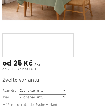
od
25 Kč
/ ks
od
20,66 Kč
bez DPH
Měrná
Zvolte variantu
cena:
Rozměry
Tvar
Můžeme doručit do:
Zvolte variantu