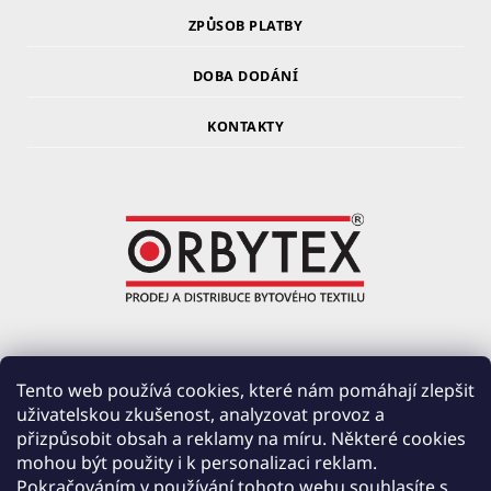
ZPŮSOB PLATBY
DOBA DODÁNÍ
KONTAKTY
ORBYTEX Chotoviny s.r.o.
Tento web používá cookies, které nám pomáhají zlepšit
uživatelskou zkušenost, analyzovat provoz a
PRŮMYSLOVÁ 220, ČERVENÉ ZÁHOŘÍ
přizpůsobit obsah a reklamy na míru. Některé cookies
391 37 CHOTOVINY
mohou být použity i k personalizaci reklam.
IČ: 28138252
Pokračováním v používání tohoto webu souhlasíte s