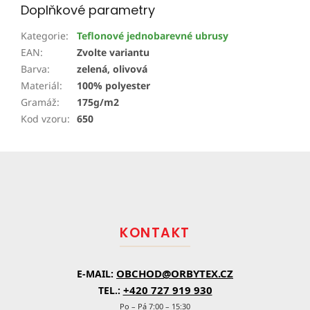
Doplňkové parametry
Kategorie
:
Teflonové jednobarevné ubrusy
EAN
:
Zvolte variantu
Barva
:
zelená, olivová
Materiál
:
100% polyester
Gramáž
:
175g/m2
Kod vzoru
:
650
Z
á
p
a
t
KONTAKT
í
OBCHOD@ORBYTEX.CZ
E-MAIL:
+420 727 919 930
TEL.:
Po – Pá 7:00 – 15:30