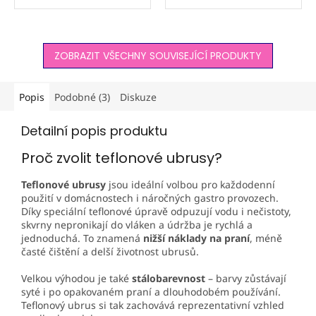
schne. Odpuzuje vodu i
soukromí a tepelný
skvrny, snižuje náklady na
komfort. Přírodní zelený
praní. Ideální na ubrusy,
odstín navodí klidnou
závěsy i dekorace....
atmosféru a hodí se do
ZOBRAZIT VŠECHNY SOUVISEJÍCÍ PRODUKTY
ložnic i...
Popis
Podobné (3)
Diskuze
Detailní popis produktu
Proč zvolit teflonové ubrusy?
Teflonové ubrusy
jsou ideální volbou pro každodenní
použití v domácnostech i náročných gastro provozech.
Díky speciální teflonové úpravě odpuzují vodu i nečistoty,
skvrny nepronikají do vláken a údržba je rychlá a
jednoduchá. To znamená
nižší náklady na praní
, méně
časté čištění a delší životnost ubrusů.
Velkou výhodou je také
stálobarevnost
– barvy zůstávají
syté i po opakovaném praní a dlouhodobém používání.
Teflonový ubrus si tak zachovává reprezentativní vzhled