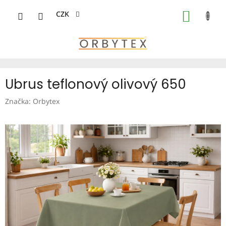
Přejít
na
CZK
NÁKUP
obsah
KOŠÍK
Ubrus teflonový olivový 650
Značka:
Orbytex