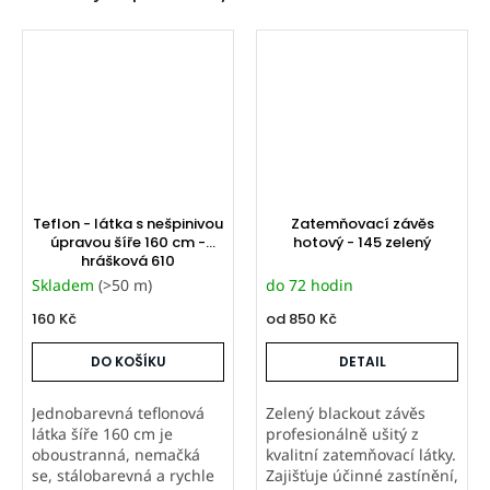
Teflon - látka s nešpinivou
Zatemňovací závěs
úpravou šíře 160 cm -
hotový - 145 zelený
hrášková 610
Skladem
(>50 m)
do 72 hodin
160 Kč
od
850 Kč
DO KOŠÍKU
DETAIL
Jednobarevná teflonová
Zelený blackout závěs
látka šíře 160 cm je
profesionálně ušitý z
oboustranná, nemačká
kvalitní zatemňovací látky.
se, stálobarevná a rychle
Zajišťuje účinné zastínění,