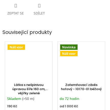
ZEPTAT SE
SDÍLET
Související produkty
Náš vzor
Novinka
Náš vzor
Látka s nešpinivou
Zatemňovací závěs
úpravou šíře 160 cm,
hotový - 10170-01 béžový
vějířky zelené
Skladem
(>50 m)
do 72 hodin
190 Kč
od
1 000 Kč