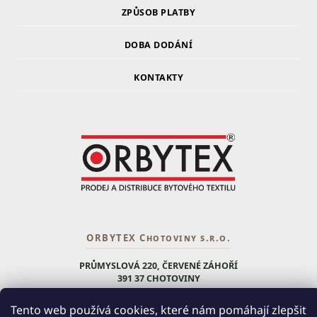
ZPŮSOB PLATBY
DOBA DODÁNÍ
KONTAKTY
ORBYTEX Chotoviny s.r.o.
PRŮMYSLOVÁ 220, ČERVENÉ ZÁHOŘÍ
391 37 CHOTOVINY
IČ: 28138252
Tento web používá cookies, které nám pomáhají zlepšit
DIČ: CZ28138252