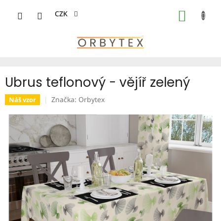
Přejít
na
CZK
NÁKUP
obsah
KOŠÍK
Ubrus teflonový - vějíř zelený
Značka:
Orbytex
Náš vzor