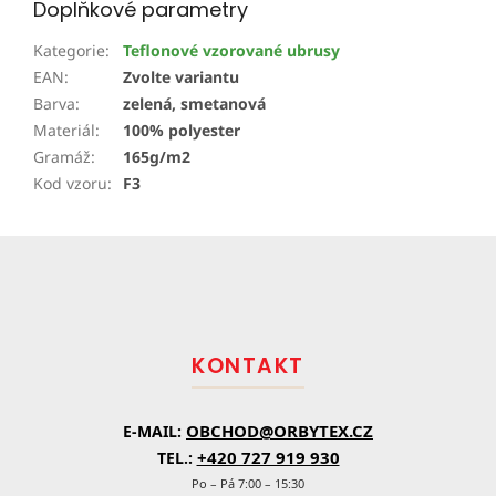
Doplňkové parametry
Kategorie
:
Teflonové vzorované ubrusy
EAN
:
Zvolte variantu
Barva
:
zelená, smetanová
Materiál
:
100% polyester
Gramáž
:
165g/m2
Kod vzoru
:
F3
Z
á
p
a
t
KONTAKT
í
OBCHOD@ORBYTEX.CZ
E-MAIL:
+420 727 919 930
TEL.:
Po – Pá 7:00 – 15:30