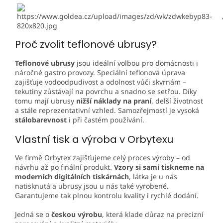
Proč zvolit teflonové ubrusy?
Teflonové ubrusy
jsou ideální volbou pro domácnosti i
náročné gastro provozy. Speciální teflonová úprava
zajišťuje vodoodpudivost a odolnost vůči skvrnám –
tekutiny zůstávají na povrchu a snadno se setřou. Díky
tomu mají ubrusy
nižší náklady na praní
, delší životnost
a stále reprezentativní vzhled. Samozřejmostí je vysoká
stálobarevnost
i při častém používání.
Vlastní tisk a výroba v Orbytexu
Ve firmě
Orbytex
zajišťujeme celý proces výroby – od
návrhu až po finální produkt.
Vzory si sami tiskneme na
moderních digitálních tiskárnách
, látka je u nás
natisknutá a ubrusy jsou u nás také vyrobené.
Garantujeme tak plnou kontrolu kvality i rychlé dodání.
Jedná se o
českou výrobu
, která klade důraz na precizní