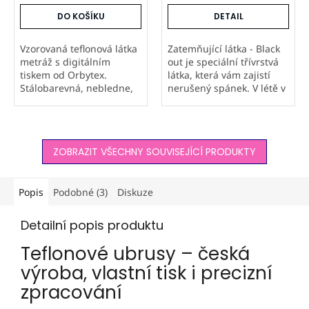
DO KOŠÍKU
DETAIL
Vzorovaná teflonová látka
Zatemňující látka - Black
metráž s digitálním
out je speciální třívrstvá
tiskem od Orbytex.
látka, která vám zajistí
Stálobarevná, nebledne,
nerušený spánek. V létě v
nesepírá se a odpuzuje
místnosti udržuje
vodu i nečistoty. Možnost
příjemný chlad a v zimě
tisku vlastních vzorů a
pomáhá zmírnit úniky
firemních log. Ideální na
tepla. Závěsy z této...
ZOBRAZIT VŠECHNY SOUVISEJÍCÍ PRODUKTY
ubrusy,...
Popis
Podobné (3)
Diskuze
Detailní popis produktu
Teflonové ubrusy – česká
výroba, vlastní tisk i precizní
zpracování