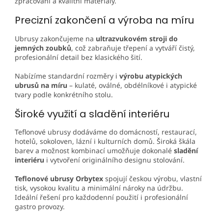
zpracování a kvalitní materiály.
Precizní zakončení a výroba na míru
Ubrusy zakončujeme na
ultrazvukovém stroji do
jemných zoubků
, což zabraňuje třepení a vytváří čistý,
profesionální detail bez klasického šití.
Nabízíme standardní rozměry i
výrobu atypických
ubrusů na míru
– kulaté, oválné, obdélníkové i atypické
tvary podle konkrétního stolu.
Široké využití a sladění interiéru
Teflonové ubrusy dodáváme do domácností, restaurací,
hotelů, sokoloven, lázní i kulturních domů. Široká škála
barev a možnost kombinací umožňuje dokonalé
sladění
interiéru
i vytvoření originálního designu stolování.
Teflonové ubrusy Orbytex
spojují českou výrobu, vlastní
tisk, vysokou kvalitu a minimální nároky na údržbu.
Ideální řešení pro každodenní použití i profesionální
gastro provozy.