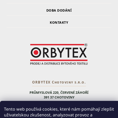
DOBA DODÁNÍ
KONTAKTY
ORBYTEX Chotoviny s.r.o.
PRŮMYSLOVÁ 220, ČERVENÉ ZÁHOŘÍ
391 37 CHOTOVINY
IČ: 28138252
Tento web používá cookies, které nám pomáhají zlepšit
DIČ: CZ28138252
uživatelskou zkušenost, analyzovat provoz a