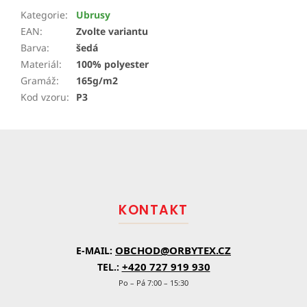
Kategorie
:
Ubrusy
EAN
:
Zvolte variantu
Barva
:
šedá
Materiál
:
100% polyester
Gramáž
:
165g/m2
Kod vzoru
:
P3
Z
á
p
a
t
KONTAKT
í
OBCHOD@ORBYTEX.CZ
E-MAIL:
+420 727 919 930
TEL.:
Po – Pá 7:00 – 15:30