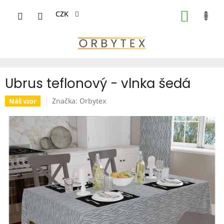
Přejít
na
CZK
NÁKUP
obsah
KOŠÍK
Ubrus teflonový - vlnka šedá
Značka:
Orbytex
Náš vzor