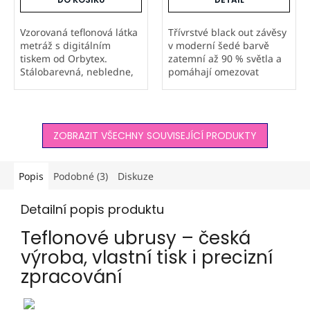
Vzorovaná teflonová látka
Třívrstvé black out závěsy
metráž s digitálním
v moderní šedé barvě
tiskem od Orbytex.
zatemní až 90 % světla a
Stálobarevná, nebledne,
pomáhají omezovat
nesepírá se a odpuzuje
tepelné úniky. Elegantní
vodu i nečistoty. Možnost
žíhaný vzhled tón v tónu
tisku vlastních vzorů a
se hodí do domácností i
firemních log. Ideální na
hotelů. Česká výroba
ZOBRAZIT VŠECHNY SOUVISEJÍCÍ PRODUKTY
ubrusy,...
Orbytex a...
Popis
Podobné (3)
Diskuze
Detailní popis produktu
Teflonové ubrusy – česká
výroba, vlastní tisk i precizní
zpracování