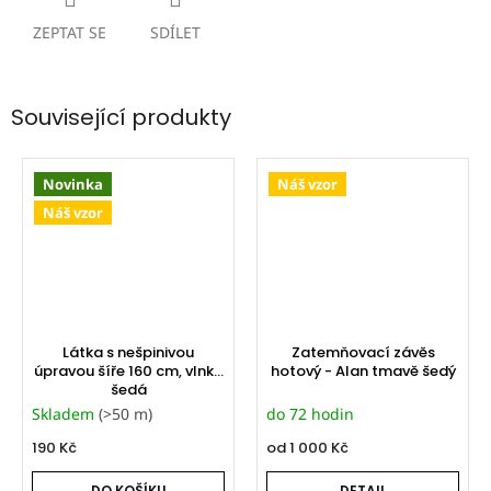
ZEPTAT SE
SDÍLET
Související produkty
Novinka
Náš vzor
Náš vzor
Látka s nešpinivou
Zatemňovací závěs
úpravou šíře 160 cm, vlnka
hotový - Alan tmavě šedý
šedá
Skladem
(>50 m)
do 72 hodin
190 Kč
od
1 000 Kč
DO KOŠÍKU
DETAIL