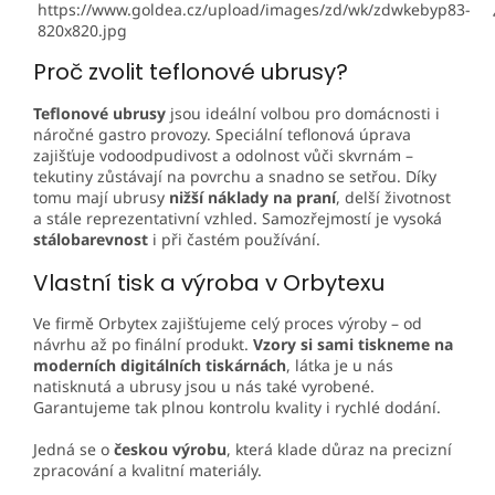
Proč zvolit teflonové ubrusy?
Teflonové ubrusy
jsou ideální volbou pro domácnosti i
náročné gastro provozy. Speciální teflonová úprava
zajišťuje vodoodpudivost a odolnost vůči skvrnám –
tekutiny zůstávají na povrchu a snadno se setřou. Díky
tomu mají ubrusy
nižší náklady na praní
, delší životnost
a stále reprezentativní vzhled. Samozřejmostí je vysoká
stálobarevnost
i při častém používání.
Vlastní tisk a výroba v Orbytexu
Ve firmě
Orbytex
zajišťujeme celý proces výroby – od
návrhu až po finální produkt.
Vzory si sami tiskneme na
moderních digitálních tiskárnách
, látka je u nás
natisknutá a ubrusy jsou u nás také vyrobené.
Garantujeme tak plnou kontrolu kvality i rychlé dodání.
Jedná se o
českou výrobu
, která klade důraz na precizní
zpracování a kvalitní materiály.