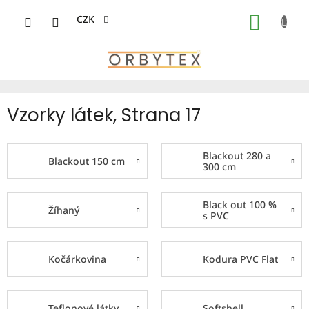
Přejít
na
CZK
NÁKUP
obsah
KOŠÍK
Vzorky látek
, Strana 17
Blackout 280 a
Blackout 150 cm
300 cm
Black out 100 %
Žíhaný
s PVC
Kočárkovina
Kodura PVC Flat
Teflonové látky
Softshell