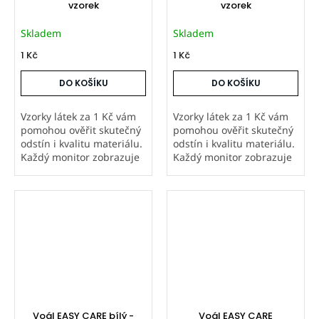
vzorek
vzorek
Skladem
Skladem
1 Kč
1 Kč
DO KOŠÍKU
DO KOŠÍKU
Vzorky látek za 1 Kč vám
Vzorky látek za 1 Kč vám
pomohou ověřit skutečný
pomohou ověřit skutečný
odstín i kvalitu materiálu.
odstín i kvalitu materiálu.
Každý monitor zobrazuje
Každý monitor zobrazuje
barvy jinak, proto
barvy jinak, proto
doporučujeme objednat
doporučujeme objednat
vzorek hlavně u metráže a
vzorek hlavně u metráže a
atypických výrobků,
atypických výrobků,
které...
které...
Voál EASY CARE bílý -
Voál EASY CARE