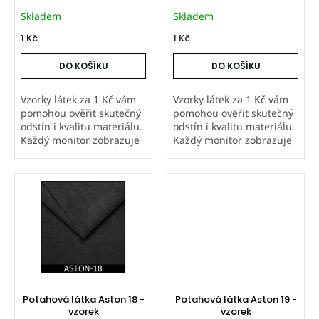
k
Skladem
Skladem
t
ů
1 Kč
1 Kč
DO KOŠÍKU
DO KOŠÍKU
Vzorky látek za 1 Kč vám
Vzorky látek za 1 Kč vám
pomohou ověřit skutečný
pomohou ověřit skutečný
odstín i kvalitu materiálu.
odstín i kvalitu materiálu.
Každý monitor zobrazuje
Každý monitor zobrazuje
barvy jinak, proto
barvy jinak, proto
doporučujeme objednat
doporučujeme objednat
vzorek hlavně u metráže a
vzorek hlavně u metráže a
atypických výrobků,
atypických výrobků,
které...
které...
Potahová látka Aston 18 -
Potahová látka Aston 19 -
vzorek
vzorek