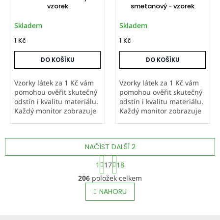
vzorek
smetanový - vzorek
Skladem
Skladem
1 Kč
1 Kč
DO KOŠÍKU
DO KOŠÍKU
Vzorky látek za 1 Kč vám
Vzorky látek za 1 Kč vám
pomohou ověřit skutečný
pomohou ověřit skutečný
odstín i kvalitu materiálu.
odstín i kvalitu materiálu.
Každý monitor zobrazuje
Každý monitor zobrazuje
barvy jinak, proto
barvy jinak, proto
doporučujeme objednat
doporučujeme objednat
vzorek hlavně u metráže a
vzorek hlavně u metráže a
NAČÍST DALŠÍ 2
atypických výrobků,
atypických výrobků,
které...
které...
S
1
17
18
t
O
r
206
položek celkem
v
á
l
NAHORU
n
á
k
o
d
v