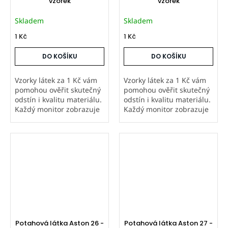
vzorek
vzorek
Skladem
Skladem
1 Kč
1 Kč
DO KOŠÍKU
DO KOŠÍKU
Vzorky látek za 1 Kč vám
Vzorky látek za 1 Kč vám
pomohou ověřit skutečný
pomohou ověřit skutečný
odstín i kvalitu materiálu.
odstín i kvalitu materiálu.
Každý monitor zobrazuje
Každý monitor zobrazuje
barvy jinak, proto
barvy jinak, proto
doporučujeme objednat
doporučujeme objednat
vzorek hlavně u metráže a
vzorek hlavně u metráže a
atypických výrobků,
atypických výrobků,
které...
které...
Potahová látka Aston 26 -
Potahová látka Aston 27 -