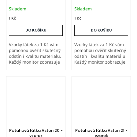
Skladem
Skladem
1 Kč
1 Kč
DO KOŠÍKU
DO KOŠÍKU
Vzorky látek za 1 Kč vám
Vzorky látek za 1 Kč vám
pomohou ověřit skutečný
pomohou ověřit skutečný
odstín i kvalitu materiálu.
odstín i kvalitu materiálu.
Každý monitor zobrazuje
Každý monitor zobrazuje
barvy jinak, proto
barvy jinak, proto
doporučujeme objednat
doporučujeme objednat
vzorek hlavně u metráže a
vzorek hlavně u metráže a
atypických výrobků,
atypických výrobků,
které...
které...
Potahová látka Aston 20 -
Potahová látka Aston 21 -
vzorek
vzorek