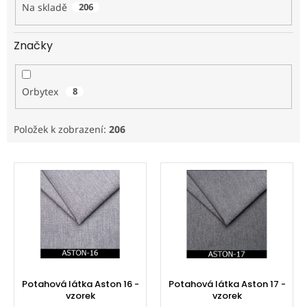
Na skladě
206
Značky
Orbytex
8
Položek k zobrazení:
206
V
ý
p
i
s
p
r
o
d
Potahová látka Aston 16 -
Potahová látka Aston 17 -
u
vzorek
vzorek