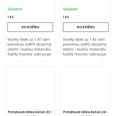
Skladem
Skladem
1 Kč
1 Kč
DO KOŠÍKU
DO KOŠÍKU
Vzorky látek za 1 Kč vám
Vzorky látek za 1 Kč vám
pomohou ověřit skutečný
pomohou ověřit skutečný
odstín i kvalitu materiálu.
odstín i kvalitu materiálu.
Každý monitor zobrazuje
Každý monitor zobrazuje
barvy jinak, proto
barvy jinak, proto
doporučujeme objednat
doporučujeme objednat
vzorek hlavně u metráže a
vzorek hlavně u metráže a
atypických výrobků,
atypických výrobků,
které...
které...
Potahová látka Aston 22 -
Potahová látka Aston 24 -