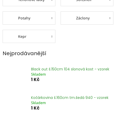
Potahy
Záclony
Kepr
Nejprodávanější
Black out š.150cm 104 slonová kost - vzorek
Skladem
1 Kč
Kočárkovina š.160cm tm.šedá 940 - vzorek
Skladem
1 Kč