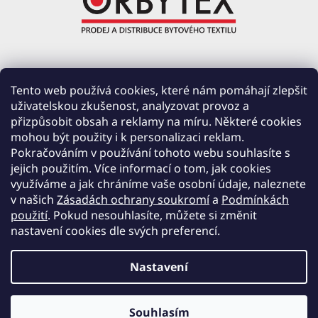
ORBYTEX Chotoviny s.r.o.
Tento web používá cookies, které nám pomáhají zlepšit
uživatelskou zkušenost, analyzovat provoz a
PRŮMYSLOVÁ 220, ČERVENÉ ZÁHOŘÍ
přizpůsobit obsah a reklamy na míru. Některé cookies
391 37 CHOTOVINY
mohou být použity i k personalizaci reklam.
IČ: 28138252
Pokračováním v používání tohoto webu souhlasíte s
DIČ: CZ28138252
jejich použitím. Více informací o tom, jak cookies
využíváme a jak chráníme vaše osobní údaje, naleznete
Společnost zapsána v obchodním rejstříku vedeném u Krajského soudu v Českých
v našich
Zásadách ochrany soukromí
a
Podmínkách
Budějovicích, oddíl C, vložka 19654.
použití
. Pokud nesouhlasíte, můžete si změnit
nastavení cookies dle svých preferencí.
Nastavení
Vytvořil Shoptet
Souhlasím
Copyright 2026
orbytex.cz
. Všechna práva vyhrazena.