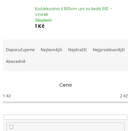
Kočárkovina š.160cm uni sv.šedá 910 -
vzorek
Skladem
1 Kč
Ř
a
Doporučujeme
Nejlevnější
Nejdražší
Nejprodávanější
z
e
Abecedně
n
í
p
Cena
r
o
1
Kč
2
Kč
d
u
k
t
ů