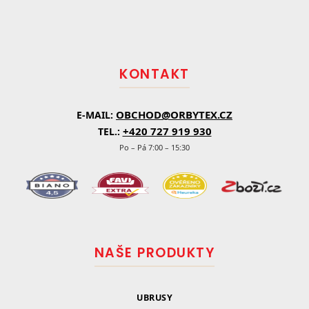
Z
a
á
c
á
n
í
p
í
p
a
r
t
v
KONTAKT
í
k
y
v
OBCHOD@ORBYTEX.CZ
E-MAIL:
ý
p
+420 727 919 930
TEL.:
i
Po – Pá 7:00 – 15:30
s
u
NAŠE PRODUKTY
UBRUSY