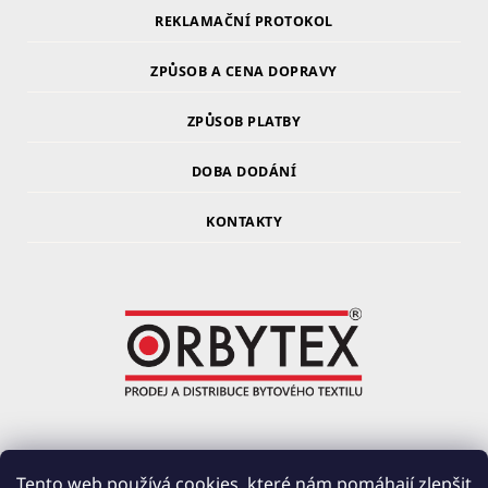
REKLAMAČNÍ PROTOKOL
ZPŮSOB A CENA DOPRAVY
ZPŮSOB PLATBY
DOBA DODÁNÍ
KONTAKTY
ORBYTEX Chotoviny s.r.o.
Tento web používá cookies, které nám pomáhají zlepšit