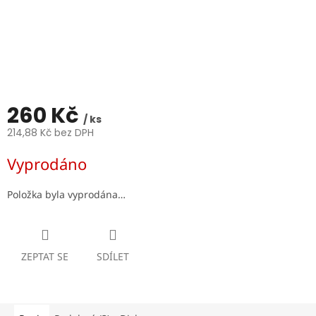
260 Kč
/ ks
214,88 Kč bez DPH
Měrná
Vyprodáno
cena:
Položka byla vyprodána…
ZEPTAT SE
SDÍLET