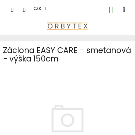
Přejít
na
CZK
NÁKUP
obsah
KOŠÍK
Záclona EASY CARE - smetanová
- výška 150cm