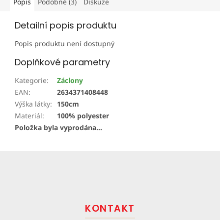
Popis
Podobné (3)
Diskuze
Detailní popis produktu
Popis produktu není dostupný
Doplňkové parametry
Kategorie
:
Záclony
EAN
:
2634371408448
Výška látky
:
150cm
Materiál
:
100% polyester
Položka byla vyprodána…
Z
á
p
a
t
KONTAKT
í