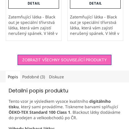
DETAIL
DETAIL
Zatemňující látka - Black
Zatemňující látka - Black
out je speciální třívrstvá
out je speciální třívrstvá
látka, která vám zajistí
látka, která vám zajistí
nerušený spánek. V létě v
nerušený spánek. V létě v
místnosti udržuje
místnosti udržuje
příjemný chlad a v zimě
příjemný chlad a v zimě
pomáhá zmírnit úniky
pomáhá zmírnit úniky
tepla. Závěsy z této...
tepla. Závěsy z této...
ZOBRAZIT VŠECHNY SOUVISEJÍCÍ PRODUKTY
Popis
Podobné (3)
Diskuze
Detailní popis produktu
Tento vzor je výsledkem vysoce kvalitního
digitálního
tisku
, který sami provádíme. Tiskneme barvami splňující
ÖEKO-TEX
Standard 100 Class 1
. Blackout látky dodáváme
do prodejen a velkoobchodů po ČR.
Výhody blackout látky: