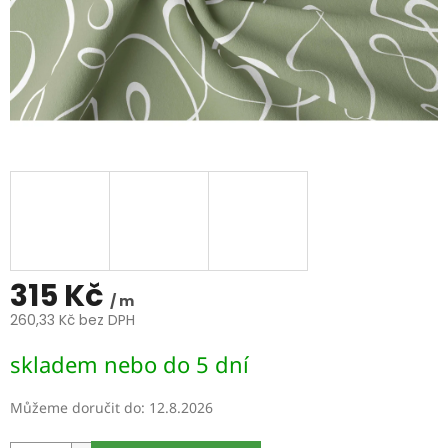
315 Kč
/ m
260,33 Kč bez DPH
Měrná
skladem nebo do 5 dní
cena:
Můžeme doručit do:
12.8.2026