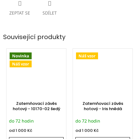
ZEPTAT SE
SDÍLET
Související produkty
Novinka
Náš vzor
Náš vzor
Zatemňovací závěs
Zatemňovací závěs
hotový - 10170-02 šedý
hotový - Iris hnědá
do 72 hodin
do 72 hodin
od
1 000 Kč
od
1 000 Kč