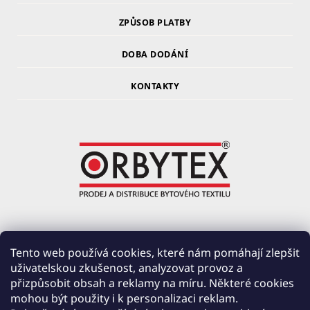
ZPŮSOB PLATBY
DOBA DODÁNÍ
KONTAKTY
ORBYTEX Chotoviny s.r.o.
Tento web používá cookies, které nám pomáhají zlepšit
uživatelskou zkušenost, analyzovat provoz a
PRŮMYSLOVÁ 220, ČERVENÉ ZÁHOŘÍ
přizpůsobit obsah a reklamy na míru. Některé cookies
391 37 CHOTOVINY
mohou být použity i k personalizaci reklam.
IČ: 28138252