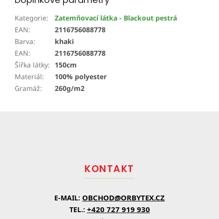
Kategorie
:
Zatemňovací látka - Blackout pestrá
EAN
:
2116756088778
Barva
:
khaki
EAN
:
2116756088778
Šířka látky
:
150cm
Materiál
:
100% polyester
Gramáž
:
260g/m2
Z
á
p
a
t
KONTAKT
í
OBCHOD@ORBYTEX.CZ
E-MAIL:
+420 727 919 930
TEL.: