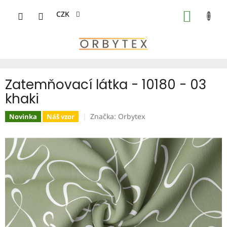
Přejít
na
CZK
NÁKUP
obsah
KOŠÍK
Zatemňovací látka - 10180 - 03
khaki
Značka:
Orbytex
Novinka
Náš vzor