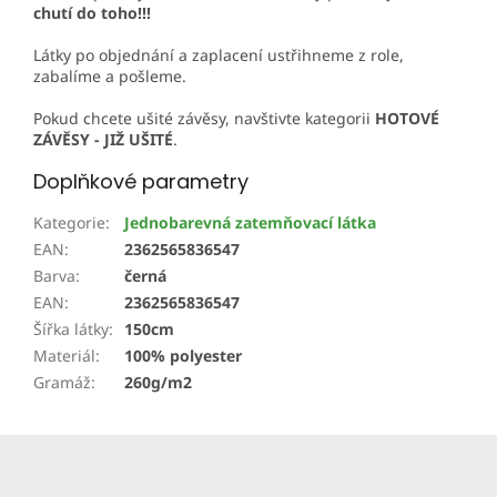
chutí do toho!!!
Látky po objednání a zaplacení ustřihneme z role,
zabalíme a pošleme.
Pokud chcete ušité závěsy, navštivte kategorii
HOTOVÉ
ZÁVĚSY - JIŽ UŠITÉ
.
Doplňkové parametry
Kategorie
:
Jednobarevná zatemňovací látka
EAN
:
2362565836547
Barva
:
černá
EAN
:
2362565836547
Šířka látky
:
150cm
Materiál
:
100% polyester
Gramáž
:
260g/m2
Z
á
p