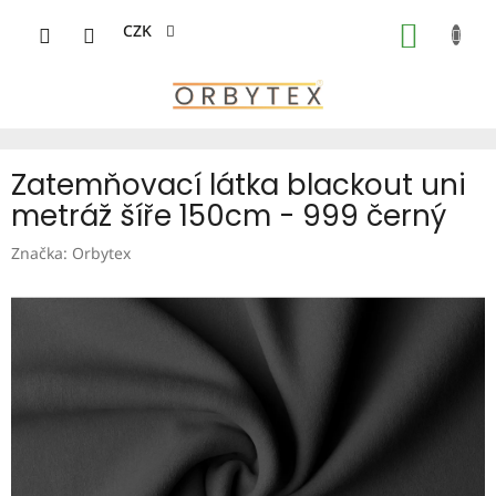
Přejít
na
CZK
NÁKUP
obsah
KOŠÍK
Zatemňovací látka blackout uni
metráž šíře 150cm - 999 černý
Značka:
Orbytex