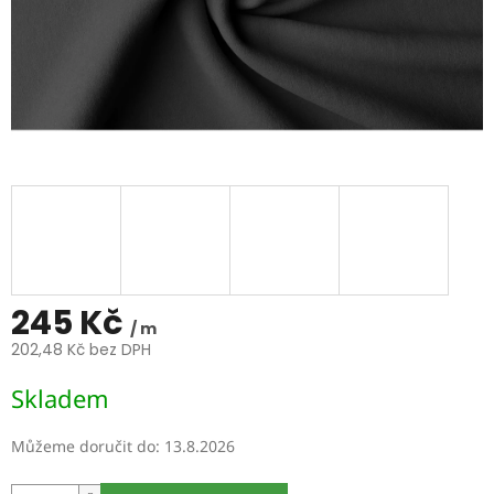
245 Kč
/ m
202,48 Kč bez DPH
Měrná
Skladem
cena:
Můžeme doručit do:
13.8.2026