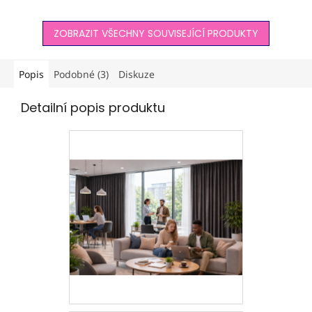
vzorek hlavně u metráže a
blokuje světlo, tlumí hluk i
atypických výrobků,
tepelné ztráty. Ideální
ZOBRAZIT VŠECHNY SOUVISEJÍCÍ PRODUKTY
které...
volba...
Popis
Podobné (3)
Diskuze
Detailní popis produktu