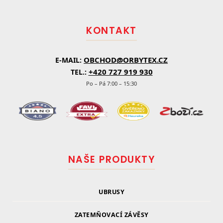
a
t
KONTAKT
í
OBCHOD@ORBYTEX.CZ
E-MAIL:
+420 727 919 930
TEL.:
Po – Pá 7:00 – 15:30
NAŠE PRODUKTY
UBRUSY
ZATEMŇOVACÍ ZÁVĚSY