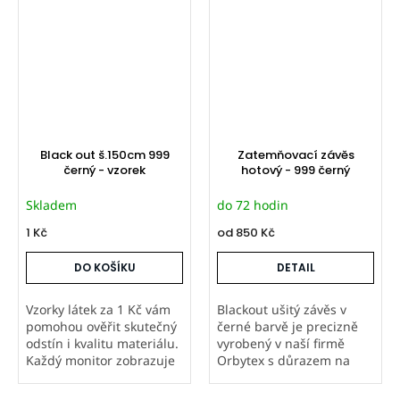
Black out š.150cm 999
Zatemňovací závěs
černý - vzorek
hotový - 999 černý
Skladem
do 72 hodin
1 Kč
od
850 Kč
DO KOŠÍKU
DETAIL
Vzorky látek za 1 Kč vám
Blackout ušitý závěs v
pomohou ověřit skutečný
černé barvě je precizně
odstín i kvalitu materiálu.
vyrobený v naší firmě
Každý monitor zobrazuje
Orbytex s důrazem na
barvy jinak, proto
kvalitní šití a detail.
doporučujeme objednat
Zatemňovací látka účinně