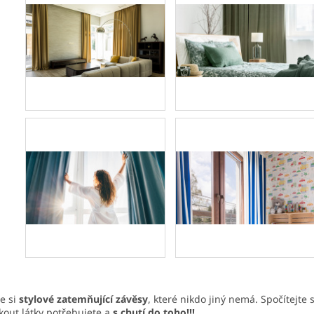
te si
stylové zatemňující závěsy
, které nikdo jiný nemá. Spočítejte si
kout látky potřebujete a
s chutí do toho!!!