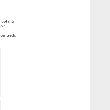
,
potahů
o či
 centrech
,