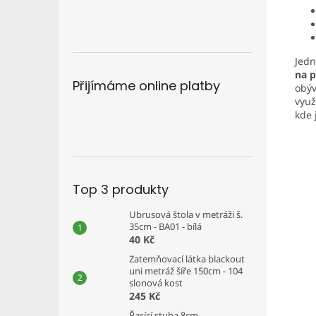
Jedn
na p
Přijímáme online platby
obýv
využ
kde 
Top 3 produkty
Ubrusová štola v metráži š.
35cm - BA01 - bílá
40 Kč
Zatemňovací látka blackout
uni metráž šíře 150cm - 104
slonová kost
245 Kč
Řasící stuha 8cm -