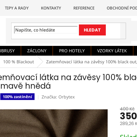
TIPY A RADY
KONTAKTY
REFERENCE
OBCHODNÍ PO
HLEDAT
UBRUSY
ZÁCLONY
PRO HOTELY
VZORKY LÁTEK
100 % Blackout
Zatemňovací látka na závěsy 100% black out
emňovací látka na závěsy 100% blac
tmavě hnědá
Značka:
Orbytex
100% zastínění
400 Kč
350
289,26 
Měrná