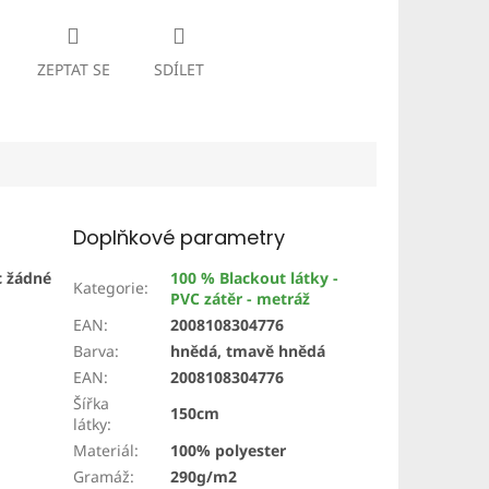
ZEPTAT SE
SDÍLET
Doplňkové parametry
c
žádné
100 % Blackout látky -
Kategorie
:
PVC zátěr - metráž
EAN
:
2008108304776
Barva
:
hnědá, tmavě hnědá
EAN
:
2008108304776
Šířka
150cm
látky
:
Materiál
:
100% polyester
Gramáž
:
290g/m2