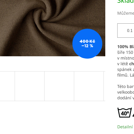
Skla
cena:
Můžeme 
400 Kč
–12 %
100% Bl
šíře 150
v místno
v létě
ch
spánek a
filmů. Lá
Této ba
velkoobc
dodání v
Detailní