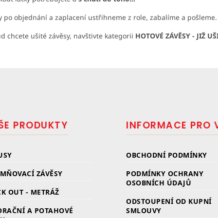
y po objednání a zaplacení ustřihneme z role, zabalíme a pošleme.
d chcete ušité závěsy, navštivte kategorii
HOTOVÉ ZÁVĚSY - JIŽ UŠ
ŠE PRODUKTY
INFORMACE PRO 
USY
OBCHODNÍ PODMÍNKY
EMŇOVACÍ ZÁVĚSY
PODMÍNKY OCHRANY
OSOBNÍCH ÚDAJŮ
K OUT - METRÁŽ
ODSTOUPENÍ OD KUPNÍ
ORAČNÍ A POTAHOVÉ
SMLOUVY