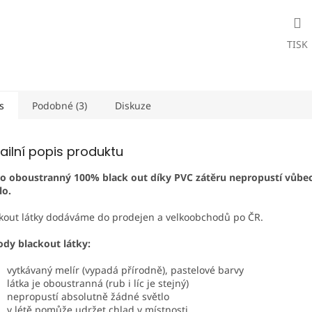
TISK
s
Podobné (3)
Diskuze
ailní popis produktu
o oboustranný 100% black out díky PVC zátěru nepropustí vůbe
lo
.
kout látky dodáváme do prodejen a velkoobchodů po ČR.
dy blackout látky:
vytkávaný melír (vypadá přírodně), pastelové barvy
látka je oboustranná (rub i líc je stejný)
nepropustí absolutně žádné světlo
v létě pomůže udržet chlad v místnosti