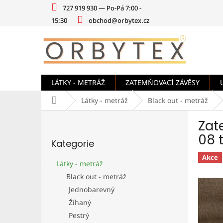
Přejít
727 919 930 — Po-Pá 7:00 -
na
15:30
obchod@orbytex.cz
obsah
LÁTKY - METRÁŽ
ZATEMŇOVACÍ ZÁVĚSY
Domů
Látky - metráž
Black out - metráž
P
Zat
o
Přeskočit
s
08 
Kategorie
kategorie
t
r
Akce
Látky - metráž
a
Black out - metráž
n
Jednobarevný
n
í
Žíhaný
p
Pestrý