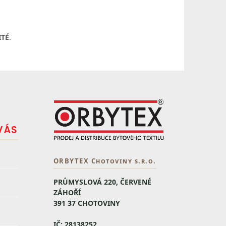
ITÉ
.
VÁS
ORBYTEX Chotoviny s.r.o.
PRŮMYSLOVÁ 220, ČERVENÉ
ZÁHOŘÍ
391 37 CHOTOVINY
IČ: 28138252