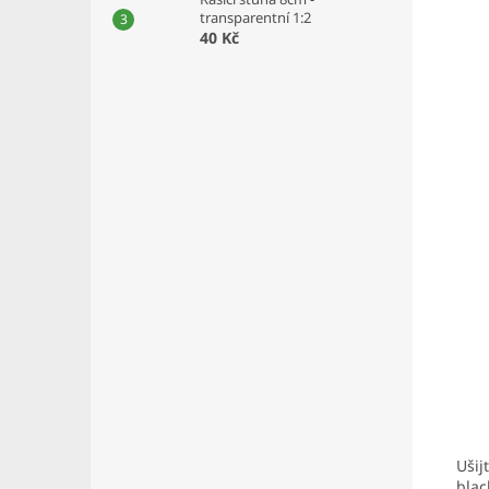
transparentní 1:2
40 Kč
Ušij
blac