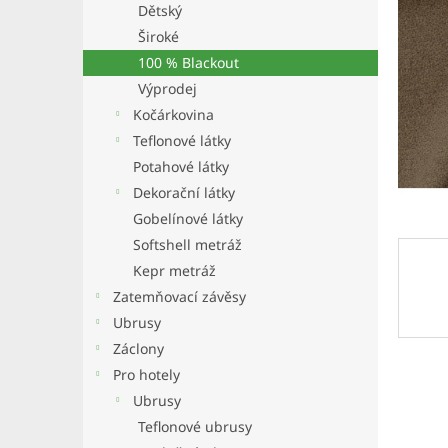
a
Dětský
n
Široké
e
100 % Blackout
l
Výprodej
Kočárkovina
Teflonové látky
Potahové látky
Dekorační látky
Gobelínové látky
Softshell metráž
Kepr metráž
Zatemňovací závěsy
Ubrusy
Záclony
Pro hotely
Ubrusy
Teflonové ubrusy