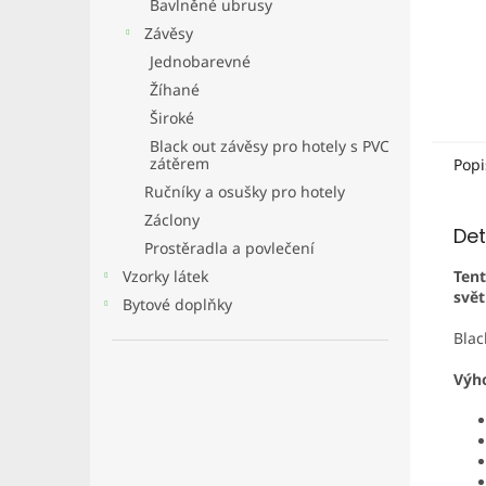
Bavlněné ubrusy
Závěsy
Jednobarevné
Žíhané
Široké
Black out závěsy pro hotely s PVC
zátěrem
Popi
Ručníky a osušky pro hotely
Záclony
Det
Prostěradla a povlečení
Vzorky látek
Tent
svět
Bytové doplňky
Blac
Výho