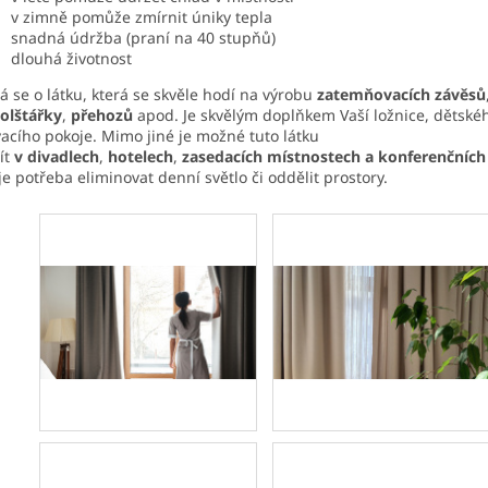
v zimně pomůže zmírnit úniky tepla
snadná údržba (praní na 40 stupňů)
dlouhá životnost
á se o látku, která se skvěle hodí na výrobu
zatemňovacích závěsů
olštářky
,
přehozů
apod. Je skvělým doplňkem Vaší ložnice, dětskéh
acího pokoje. Mimo jiné je možné tuto látku
ít
v divadlech
,
hotelech
,
zasedacích místnostech a konferenčních
je potřeba eliminovat denní světlo či oddělit prostory.