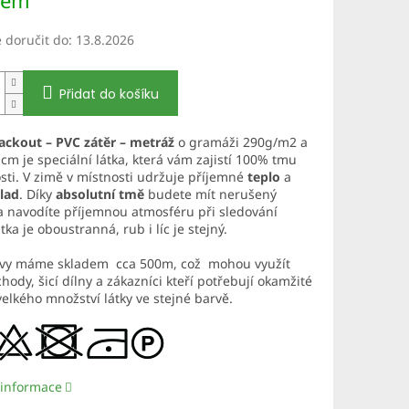
dem
doručit do:
13.8.2026
Přidat do košíku
ackout – PVC zátěr – metráž
o gramáži 290g/m2 a
 cm je speciální látka, která vám zajistí 100% tmu
sti. V zimě v místnosti udržuje příjemné
teplo
a
lad
.
Díky
absolutní tmě
budete mít nerušený
 navodíte příjemnou atmosféru při sledování
tka je oboustranná, rub i líc je stejný.
rvy máme skladem cca 500m, což mohou využít
hody, šicí dílny a zákazníci kteří potřebují okamžité
elkého množství látky ve stejné barvě.
 informace