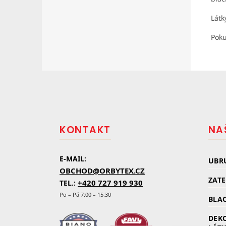
Látk
Poku
Z
á
p
a
t
KONTAKT
NA
í
E-MAIL:
UBR
OBCHOD@ORBYTEX.CZ
ZAT
+420 727 919 930
TEL.:
Po – Pá 7:00 – 15:30
BLAC
DEK