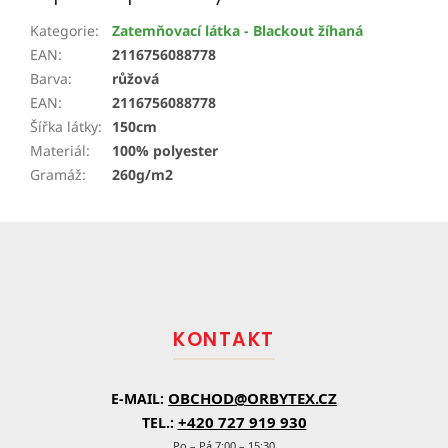
Kategorie
:
Zatemňovací látka - Blackout žíhaná
EAN
:
2116756088778
Barva
:
růžová
EAN
:
2116756088778
Šířka látky
:
150cm
Materiál
:
100% polyester
Gramáž
:
260g/m2
Z
á
p
a
t
KONTAKT
í
OBCHOD@ORBYTEX.CZ
E-MAIL:
+420 727 919 930
TEL.:
Po – Pá 7:00 – 15:30