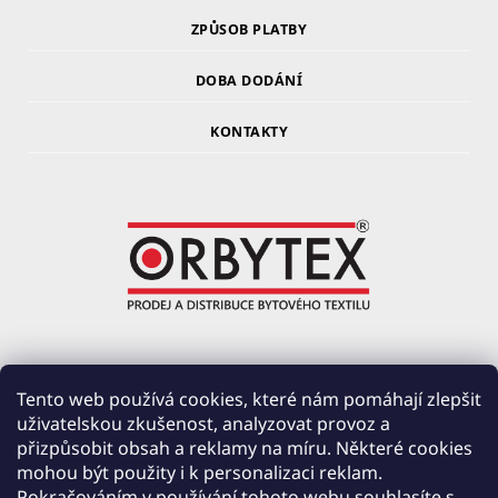
ZPŮSOB PLATBY
DOBA DODÁNÍ
KONTAKTY
ORBYTEX Chotoviny s.r.o.
Tento web používá cookies, které nám pomáhají zlepšit
uživatelskou zkušenost, analyzovat provoz a
PRŮMYSLOVÁ 220, ČERVENÉ ZÁHOŘÍ
přizpůsobit obsah a reklamy na míru. Některé cookies
391 37 CHOTOVINY
mohou být použity i k personalizaci reklam.
IČ: 28138252
Pokračováním v používání tohoto webu souhlasíte s