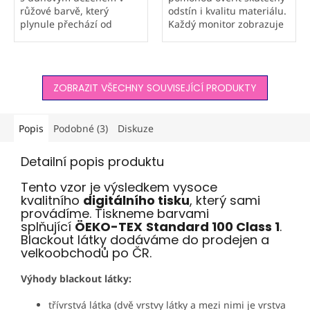
růžové barvě, který
odstín i kvalitu materiálu.
plynule přechází od
Každý monitor zobrazuje
světlých odstínů po
barvy jinak, proto
tmavé, rozzáří váš
doporučujeme objednat
interiér. Zatemní až 90 %
vzorek hlavně u metráže a
světla, omezují tepelné
atypických výrobků,
ZOBRAZIT VŠECHNY SOUVISEJÍCÍ PRODUKTY
úniky a jsou vyráběny...
které...
Popis
Podobné (3)
Diskuze
Detailní popis produktu
Tento vzor je výsledkem vysoce
kvalitního
digitálního tisku
, který sami
provádíme. Tiskneme barvami
splňující
ÖEKO-TEX
Standard 100 Class 1
.
Blackout látky dodáváme do prodejen a
velkoobchodů po ČR.
Výhody blackout látky:
třívrstvá látka (dvě vrstvy látky a mezi nimi je vrstva