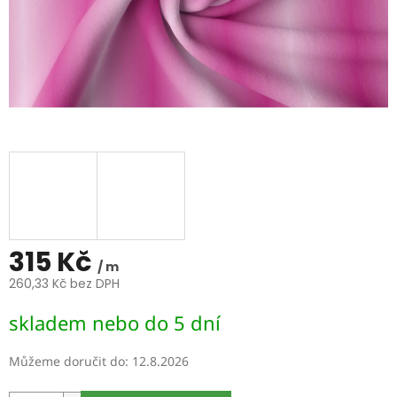
315 Kč
/ m
260,33 Kč bez DPH
Měrná
skladem nebo do 5 dní
cena:
Můžeme doručit do:
12.8.2026