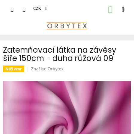
Přejít
na
CZK
NÁKUP
obsah
KOŠÍK
Zatemňovací látka na závěsy
šíře 150cm - duha růžová 09
Značka:
Orbytex
Náš vzor