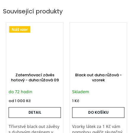
Související produkty
Náš vzor
Zatemňovací závěs
Black out duha růžová -
hotový - duha růžová 09
vzorek
do 72 hodin
Skladem
od
1 000 Kč
1 Kč
DETAIL
DO KOŠÍKU
Třívrstvé black out závěsy
Vzorky látek za 1 Kč vám
s duhovým dezénem v
pomohou ověřit skutečný