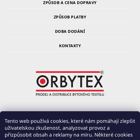
ZPŮSOB A CENA DOPRAVY
ZPŮSOB PLATBY
DOBA DODÁNÍ
KONTAKTY
ORBYTEX Chotoviny s.r.o.
Tento web používá cookies, které nám pomáhají zlepšit
uživatelskou zkušenost, analyzovat provoz a
PRŮMYSLOVÁ 220, ČERVENÉ ZÁHOŘÍ
přizpůsobit obsah a reklamy na míru. Některé cookies
391 37 CHOTOVINY