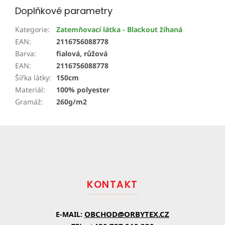
Doplňkové parametry
Kategorie
:
Zatemňovací látka - Blackout žíhaná
EAN
:
2116756088778
Barva
:
fialová, růžová
EAN
:
2116756088778
Šířka látky
:
150cm
Materiál
:
100% polyester
Gramáž
:
260g/m2
Z
á
p
a
t
KONTAKT
í
OBCHOD@ORBYTEX.CZ
E-MAIL: