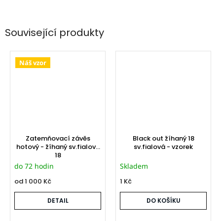
Související produkty
Náš vzor
Zatemňovací závěs
Black out žíhaný 18
hotový - žíhaný sv.fialový
sv.fialová - vzorek
18
do 72 hodin
Skladem
od
1 000 Kč
1 Kč
DETAIL
DO KOŠÍKU