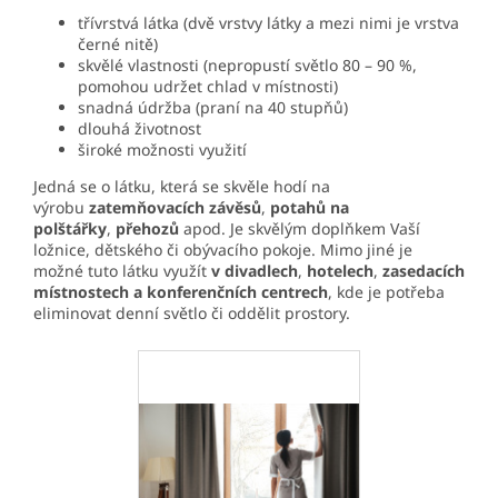
třívrstvá látka (dvě vrstvy látky a mezi nimi je vrstva
černé nitě)
skvělé vlastnosti (nepropustí světlo 80 – 90 %,
pomohou udržet chlad v místnosti)
snadná údržba (praní na 40 stupňů)
dlouhá životnost
široké možnosti využití
Jedná se o látku, která se skvěle hodí na
výrobu
zatemňovacích závěsů
,
potahů na
polštářky
,
přehozů
apod. Je skvělým doplňkem Vaší
ložnice, dětského či obývacího pokoje. Mimo jiné je
možné tuto látku využít
v divadlech
,
hotelech
,
zasedacích
místnostech a konferenčních centrech
, kde je potřeba
eliminovat denní světlo či oddělit prostory.