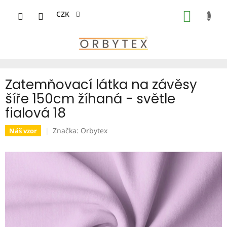
Přejít
na
CZK
NÁKUP
obsah
KOŠÍK
Zatemňovací látka na závěsy
šíře 150cm žíhaná - světle
fialová 18
Značka:
Orbytex
Náš vzor