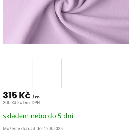
315 Kč
/ m
260,33 Kč bez DPH
Měrná
skladem nebo do 5 dní
cena:
Můžeme doručit do:
12.8.2026