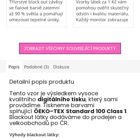
Třívrstvé black out závěsy
Vzorky látek za 1 Kč vám
ve fialové barvě zatemní
pomohou ověřit skutečný
až 90 % světla a pomáhají
odstín i kvalitu materiálu.
omezovat tepelné úniky.
Každý monitor zobrazuje
Elegantní žíhaný tón v
barvy jinak, proto
tónu je ideální také do
doporučujeme objednat
ložnic. Česká výroba
vzorek hlavně u metráže a
Orbytex a možnost šití...
atypických výrobků,
ZOBRAZIT VŠECHNY SOUVISEJÍCÍ PRODUKTY
které...
Popis
Podobné (3)
Diskuze
Detailní popis produktu
Tento vzor je výsledkem vysoce
kvalitního
digitálního tisku
, který sami
provádíme. Tiskneme barvami
splňující
ÖEKO-TEX
Standard 100 Class 1
.
Blackout látky dodáváme do prodejen a
velkoobchodů po ČR.
Výhody blackout látky: