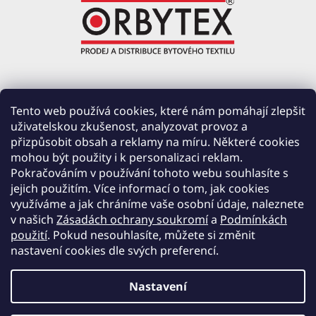
ORBYTEX Chotoviny s.r.o.
Tento web používá cookies, které nám pomáhají zlepšit
uživatelskou zkušenost, analyzovat provoz a
PRŮMYSLOVÁ 220, ČERVENÉ ZÁHOŘÍ
přizpůsobit obsah a reklamy na míru. Některé cookies
391 37 CHOTOVINY
mohou být použity i k personalizaci reklam.
IČ: 28138252
Pokračováním v používání tohoto webu souhlasíte s
DIČ: CZ28138252
jejich použitím. Více informací o tom, jak cookies
využíváme a jak chráníme vaše osobní údaje, naleznete
Společnost zapsána v obchodním rejstříku vedeném u Krajského soudu v Českých
v našich
Zásadách ochrany soukromí
a
Podmínkách
Budějovicích, oddíl C, vložka 19654.
použití
. Pokud nesouhlasíte, můžete si změnit
nastavení cookies dle svých preferencí.
Nastavení
Vytvořil Shoptet