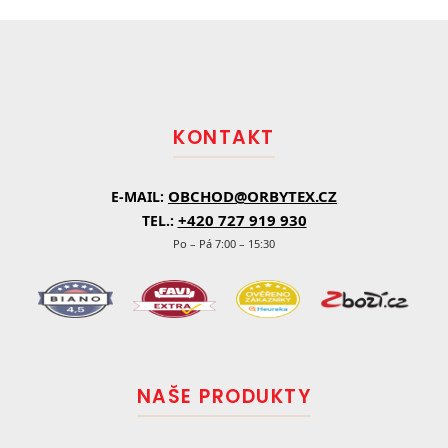
Z
á
p
a
t
KONTAKT
í
OBCHOD@ORBYTEX.CZ
E-MAIL:
+420 727 919 930
TEL.:
Po – Pá 7:00 – 15:30
NAŠE PRODUKTY