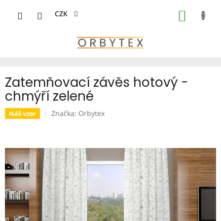
Přejít
na
CZK
NÁKUP
obsah
KOŠÍK
Zatemňovací závěs hotový -
chmýří zelené
Značka:
Orbytex
Náš vzor