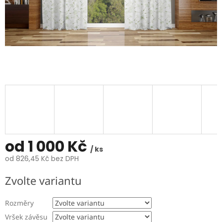
od
1 000 Kč
/ ks
od
826,45 Kč
bez DPH
Měrná
Zvolte variantu
cena:
Rozměry
Vršek závěsu