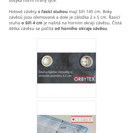
dotýká horní hrany tyče.
Hotové závěsy
s řasící stuhou
mají šíři 145 cm. Boky
závěsů jsou olemované a dole je záložka 2 x 5 cm. Řasící
stuha
o šíři 4 cm
je našitá na horním okraji závěsu. Čistá
délka závěsu se počítá
od horního okraje závěsu
.