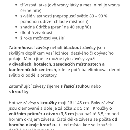
třívrstvá látka (dvě vrstvy látky a mezi nimi je vrstva
černé nitě)
skvělé vlastnosti (nepropustí světlo 80 – 90 %,
pomohou udržet chlad v místnosti)
snadná údržba (praní na 40 stupňů)
dlouhá životnost
široké možnosti využití
Z
atemňovací závěsy
neboli
blackout závěsy
jsou
skvělým doplňkem Vaší ložnice, dětského či obývacího
pokoje. Mimo jiné je možné tyto závěsy využít
v divadlech
,
hotelech
,
zasedacích místnostech a
konferenčních centrech
, kde je potřeba eliminovat denní
světlo či oddělit prostory.
Zatemňující závěsy šijeme
s řasící stuhou
nebo
s kroužky
.
Hotové závěsy
s kroužky
mají šíři 145 cm. Boky závěsů
jsou olemované a dole je záložka 2 x 5 cm. Kroužky
o
vnitřním průměru otvoru 3,5 cm
jsou našité 3,5,cm pod
horním okrajem závěsu. Čistá délka závěsu se počítá
od
horního okraje kroužku
, tj. od místa, kde se kroužek