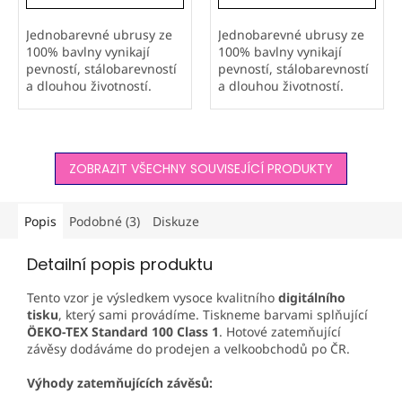
Jednobarevné ubrusy ze
Jednobarevné ubrusy ze
100% bavlny vynikají
100% bavlny vynikají
pevností, stálobarevností
pevností, stálobarevností
a dlouhou životností.
a dlouhou životností.
Kvalitní přírodní materiál
Kvalitní přírodní materiál
je vhodný pro domácnosti
je vhodný pro domácnosti
i restaurace. Ušito v naší
i restaurace. Ušito v naší
firmě Orbytex s důrazem
firmě Orbytex s důrazem
ZOBRAZIT VŠECHNY SOUVISEJÍCÍ PRODUKTY
na...
na...
Popis
Podobné (3)
Diskuze
Detailní popis produktu
Tento vzor je výsledkem vysoce kvalitního
digitálního
tisku
, který sami provádíme. Tiskneme barvami splňující
ÖEKO-TEX
Standard 100 Class 1
. Hotové zatemňující
závěsy dodáváme do prodejen a velkoobchodů po ČR.
Výhody zatemňujících závěsů: