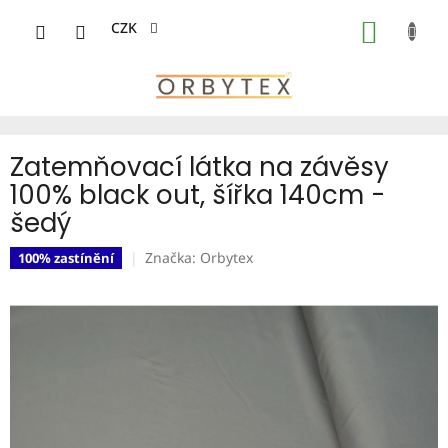
Přejít
na
CZK
NÁKUP
obsah
KOŠÍK
Zatemňovací látka na závěsy
100% black out, šířka 140cm -
šedý
Značka:
Orbytex
100% zastínění