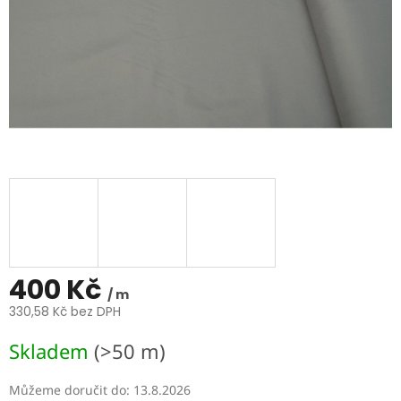
400 Kč
/ m
330,58 Kč bez DPH
Měrná
Skladem
(>50 m)
cena:
Můžeme doručit do:
13.8.2026