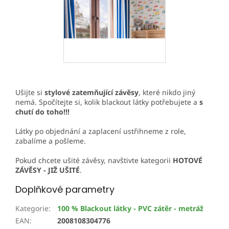
Ušijte si
stylové zatemňující závěsy
, které nikdo jiný
nemá. Spočítejte si, kolik blackout látky potřebujete a
s
chutí do toho!!!
Látky po objednání a zaplacení ustřihneme z role,
zabalíme a pošleme.
Pokud chcete ušité závěsy, navštivte kategorii
HOTOVÉ
ZÁVĚSY - JIŽ UŠITÉ
.
Doplňkové parametry
Kategorie
:
100 % Blackout látky - PVC zátěr - metráž
EAN
:
2008108304776