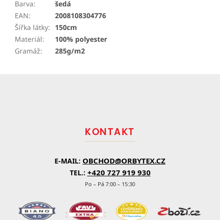
Barva
:
šedá
EAN
:
2008108304776
Šířka látky
:
150cm
Materiál
:
100% polyester
Gramáž
:
285g/m2
Z
á
p
a
t
KONTAKT
í
OBCHOD@ORBYTEX.CZ
E-MAIL:
+420 727 919 930
TEL.:
Po – Pá 7:00 – 15:30