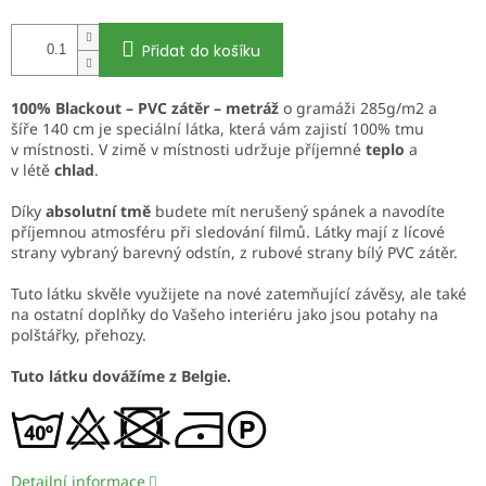
Přidat do košíku
100% Blackout – PVC zátěr – metráž
o gramáži 285g/m2 a
šíře 140 cm je speciální látka, která vám zajistí 100% tmu
v místnosti. V zimě v místnosti udržuje příjemné
teplo
a
v létě
chlad
.
Díky
absolutní tmě
budete mít nerušený spánek a navodíte
příjemnou atmosféru při sledování filmů. Látky mají z lícové
strany vybraný barevný odstín, z rubové strany bílý PVC zátěr.
Tuto látku skvěle využijete na nové zatemňující závěsy, ale také
na ostatní doplňky do Vašeho interiéru jako jsou potahy na
polštářky, přehozy.
Tuto látku dovážíme z Belgie.
Detailní informace