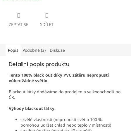
ZEPTAT SE
SDÍLET
Popis
Podobné (3)
Diskuze
Detailní popis produktu
Tento 100% black out díky PVC zátěru nepropustí
vůbec
žádné světlo
.
Blackout látky dodáváme do prodejen a velkoobchodů po
ČR.
Výhody blackout látky:
skvělé vlastnosti (nepropustí světlo 100 %,
pomohou udržet chlad nebo teplo v místnosti)
snadná údržba (praní na 40 stupňů)