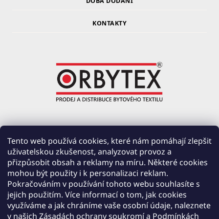
DOBA DODÁNÍ
KONTAKTY
ORBYTEX Chotoviny s.r.o.
Tento web používá cookies, které nám pomáhají zlepšit
uživatelskou zkušenost, analyzovat provoz a
PRŮMYSLOVÁ 220, ČERVENÉ ZÁHOŘÍ
přizpůsobit obsah a reklamy na míru. Některé cookies
391 37 CHOTOVINY
mohou být použity i k personalizaci reklam.
IČ: 28138252
Pokračováním v používání tohoto webu souhlasíte s
DIČ: CZ28138252
jejich použitím. Více informací o tom, jak cookies
využíváme a jak chráníme vaše osobní údaje, naleznete
Společnost zapsána v obchodním rejstříku vedeném u Krajského soudu v Českých
v našich
Zásadách ochrany soukromí
a
Podmínkách
Budějovicích, oddíl C, vložka 19654.